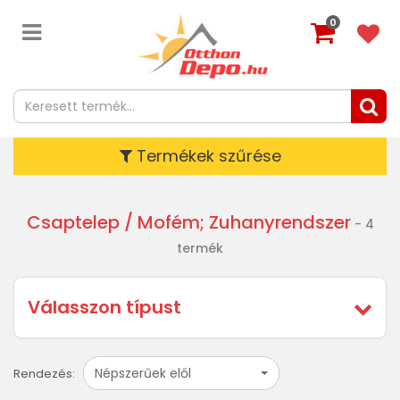
0
Termékek szűrése
Csaptelep
/ Mofém; Zuhanyrendszer
- 4
termék
Válasszon típust
Népszerűek elől
Rendezés: