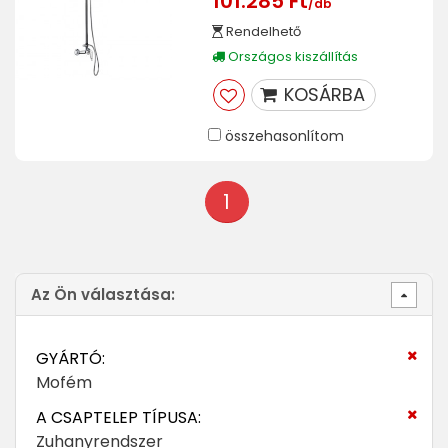
101.285 Ft
/db
Rendelhető
Országos kiszállítás
KOSÁRBA
összehasonlítom
1
Az Ön választása:
GYÁRTÓ:
Mofém
A CSAPTELEP TÍPUSA:
Zuhanyrendszer