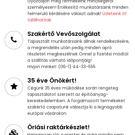
Győződjön meg termékeink minőségéről
személyesen! Értékesítő munkatársaink minden
felmerülő kérdésére választ adnak!
Üzleteink itt
találhatóak.
Szakértő Vevőszolgálat
Tapasztalt munkatársaink állnak rendelkezésére,
a megrendelés után pedig minden apró
részletet megbeszélnek Önnel a fizetési módtól
a szállítás várható időpontjáig!
Hívjon minket: (06-1) 44-33-555
35 éve Önökért!
Cégünk 35 éves működése során rengeteg
tapasztalatot szerzett az építőanyag-
kereskedelemben. A forgalmazott termékeket
szakértő csapatunk választja ki a legnagyobb
európai vásárokon.
Óriási raktárkészlet!
Hamarosan jön a mester és még mindig nem