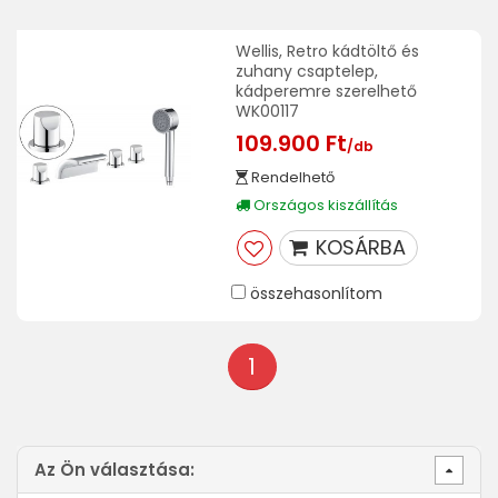
Wellis, Retro kádtöltő és
zuhany csaptelep,
kádperemre szerelhető
WK00117
109.900 Ft
/db
Rendelhető
Országos kiszállítás
KOSÁRBA
összehasonlítom
1
Az Ön választása: