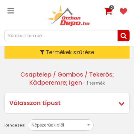
0
Termékek szűrése
Csaptelep
/ Gombos / Tekerős;
Kádperemre; Igen
- 1 termék
Válasszon típust
Népszerűek elől
Rendezés: