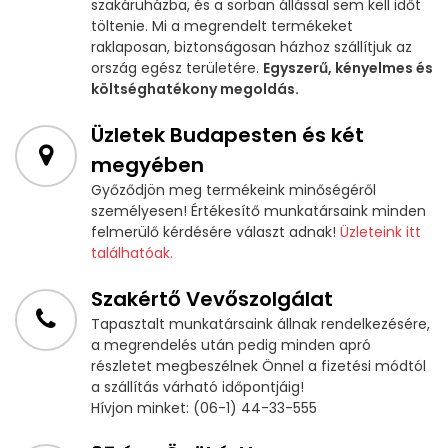
szakáruházba, és a sorban állással sem kell időt
töltenie. Mi a megrendelt termékeket
raklaposan, biztonságosan házhoz szállítjuk az
ország egész területére.
Egyszerű, kényelmes és
költséghatékony megoldás.
Üzletek Budapesten és két
megyében
Győződjön meg termékeink minőségéről
személyesen! Értékesítő munkatársaink minden
felmerülő kérdésére választ adnak!
Üzleteink itt
találhatóak.
Szakértő Vevőszolgálat
Tapasztalt munkatársaink állnak rendelkezésére,
a megrendelés után pedig minden apró
részletet megbeszélnek Önnel a fizetési módtól
a szállítás várható időpontjáig!
Hívjon minket: (06-1) 44-33-555