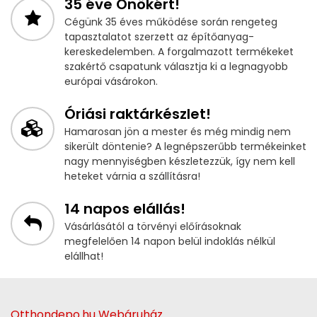
35 éve Önökért!
Cégünk 35 éves működése során rengeteg
tapasztalatot szerzett az építőanyag-
kereskedelemben. A forgalmazott termékeket
szakértő csapatunk választja ki a legnagyobb
európai vásárokon.
Óriási raktárkészlet!
Hamarosan jön a mester és még mindig nem
sikerült döntenie? A legnépszerűbb termékeinket
nagy mennyiségben készletezzük, így nem kell
heteket várnia a szállításra!
14 napos elállás!
Vásárlásától a törvényi előírásoknak
megfelelően 14 napon belül indoklás nélkül
elállhat!
Otthondepo.hu Webáruház