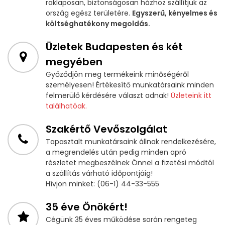
raklaposan, biztonságosan házhoz szállítjuk az
ország egész területére.
Egyszerű, kényelmes és
költséghatékony megoldás.
Üzletek Budapesten és két
megyében
Győződjön meg termékeink minőségéről
személyesen! Értékesítő munkatársaink minden
felmerülő kérdésére választ adnak!
Üzleteink itt
találhatóak.
Szakértő Vevőszolgálat
Tapasztalt munkatársaink állnak rendelkezésére,
a megrendelés után pedig minden apró
részletet megbeszélnek Önnel a fizetési módtól
a szállítás várható időpontjáig!
Hívjon minket: (06-1) 44-33-555
35 éve Önökért!
Cégünk 35 éves működése során rengeteg