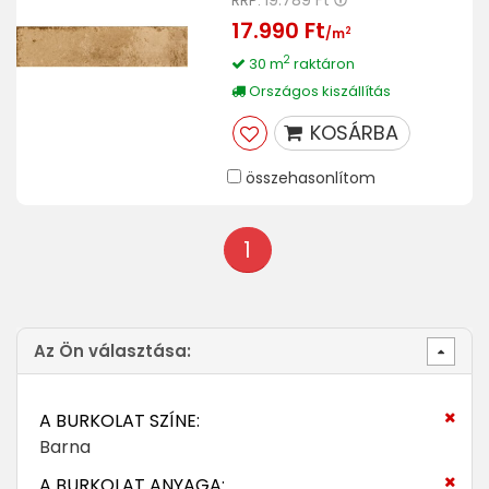
19.789 Ft
RRP:
17.990 Ft
2
/m
2
30 m
raktáron
Országos kiszállítás
KOSÁRBA
összehasonlítom
1
Az Ön választása:
A BURKOLAT SZÍNE:
Barna
A BURKOLAT ANYAGA: