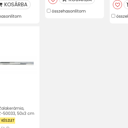
KOSÁRBA
összehasonlítom
hasonlítom
össze
, Zalakerámia,
SZ-50033, 50x3 cm
T KÉSZLET