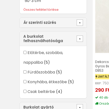
50*3 cm
Összes feltétel törlése
Ár szerinti szűrés
A burkolat
felhasználhatósága
Előtérbe, szobába,
Dekorcs
nappaliba
(5)
Gyros B
0853
Fürdőszobába
(5)
LIMITÁL
Konyhába, étkezőbe
(5)
750
RRP:
290 F
Csak beltérbe
(4)
40 db 
Ország
Burkolat gyártó