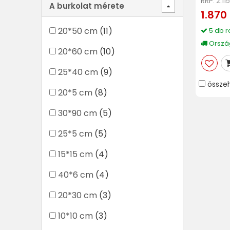
2.11
RRP:
A burkolat mérete
1.870 
20*50 cm
(11)
5 db r
Ország
20*60 cm
(10)
25*40 cm
(9)
össze
20*5 cm
(8)
30*90 cm
(5)
25*5 cm
(5)
15*15 cm
(4)
40*6 cm
(4)
20*30 cm
(3)
10*10 cm
(3)