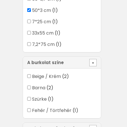
50*3 cm
(1)
7*25 cm
(1)
33x55 cm
(1)
7,2*75 cm
(1)
A burkolat színe
Beige / Krém
(2)
Barna
(2)
Szürke
(1)
Fehér / Törtfehér
(1)