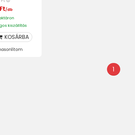
5 Ft
Ft
/db
aktáron
os kiszállítás
KOSÁRBA
hasonlítom
1