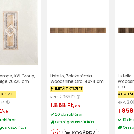
empe, KAI Group,
Listello, Zalakerámia
Listello
eige 20x25 cm
Woodshine Oro, 40x4 cm
Woodsh
cm
LIMITÁLT KÉSZLET
T KÉSZLET
LIMITÁL
2.065 Ft
RRP:
 Ft
2.0
RRP:
1.858 Ft
/db
t
1.858
/db
20 db raktáron
raktáron
10 db 
Országos kiszállítás
os kiszállítás
Ország
KOSÁRBA