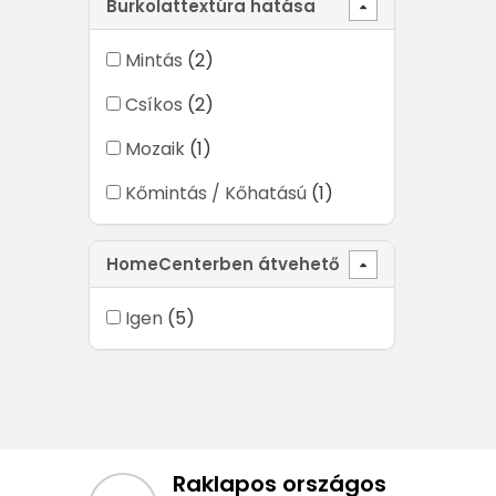
Burkolattextúra hatása
Mintás
(2)
Csíkos
(2)
Mozaik
(1)
Kőmintás / Kőhatású
(1)
HomeCenterben átvehető
Igen
(5)
Raklapos országos