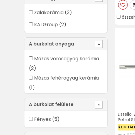
Zalakerámia
(3)
össze
KAI Group
(2)
A burkolat anyaga
Mázas vörösagyag kerámia
(2)
Mázas fehéragyag kerámia
(1)
A burkolat felülete
Listello
Fényes
(5)
Petrol 
LIMITÁL