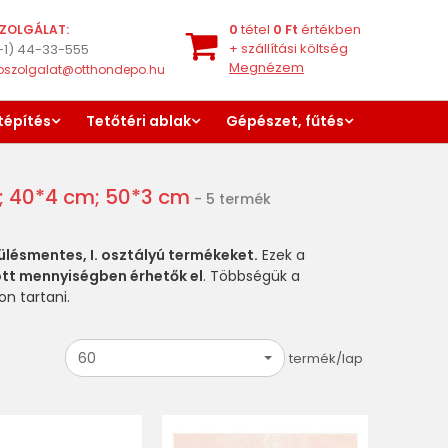
0
tétel
0
Ft
értékben
ZOLGÁLAT:
+
szállítási költség
-1) 44-33-555
Megnézem
oszolgalat@otthondepo.hu
tépítés
Tetőtéri ablak
Gépészet, fűtés
m; 40*4 cm; 50*3 cm
- 5 termék
rülésmentes, I. osztályú termékeket.
Ezek a
tt mennyiségben érhetők el
. Többségük a
n tartani.
60
termék/lap