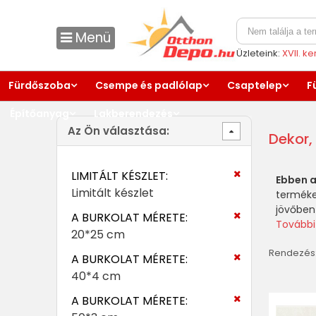
Menü
Üzleteink:
XVII. k
Fürdőszoba
Csempe és padlólap
Csaptelep
F
Építőanyag
Lakberendezés
Az Ön választása:
Dekor, 
LIMITÁLT KÉSZLET:
Ebben a
Limitált készlet
termék
jövőben
A BURKOLAT MÉRETE:
További
20*25 cm
Rendezés
A BURKOLAT MÉRETE:
40*4 cm
A BURKOLAT MÉRETE: