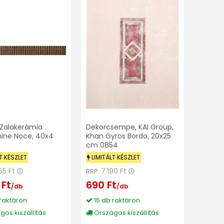
, Zalakerámia
Dekorcsempe, KAI Group,
ine Noce, 40x4
Khan Gyros Bordo, 20x25
cm 0854
T KÉSZLET
LIMITÁLT KÉSZLET
65 Ft
7.190 Ft
RRP:
 Ft
690 Ft
/db
/db
raktáron
15 db raktáron
os kiszállítás
Országos kiszállítás