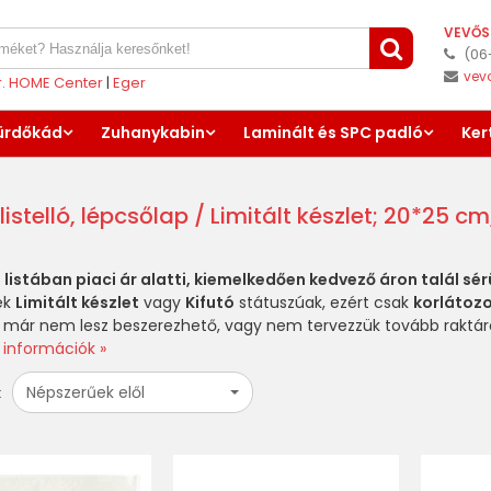
VEVŐS
(06
vev
er. HOME Center
|
Eger
ürdőkád
Zuhanykabin
Laminált és SPC padló
Ker
listelló, lépcsőlap
/ Limitált készlet; 20*25 c
 listában piaci ár alatti, kiemelkedően kedvező áron talál sé
ek
Limitált készlet
vagy
Kifutó
státuszúak, ezért csak
korlátozo
 már nem lesz beszerezhető, vagy nem tervezzük tovább raktáro
 információk »
Népszerűek elől
: