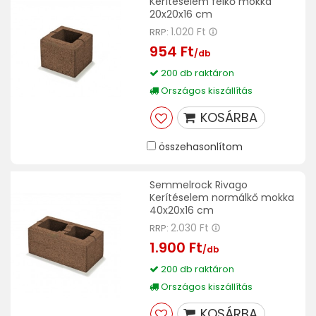
Kerítéselem félkő mokka
20x20x16 cm
1.020 Ft
RRP:
954 Ft
/db
200 db raktáron
Országos kiszállítás
KOSÁRBA
összehasonlítom
Semmelrock Rivago
Kerítéselem normálkő mokka
40x20x16 cm
2.030 Ft
RRP:
1.900 Ft
/db
200 db raktáron
Országos kiszállítás
KOSÁRBA