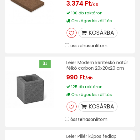
3.374 Ft
/db
100 db raktáron
Országos kiszállítás
KOSÁRBA
összehasonlítom
Leier Modern kerítéskő natúr
ÚJ
félkő carbon 20x20x20 cm
990 Ft
/db
125 db raktáron
Országos kiszállítás
KOSÁRBA
összehasonlítom
Leier Pillér kúpos fedlap