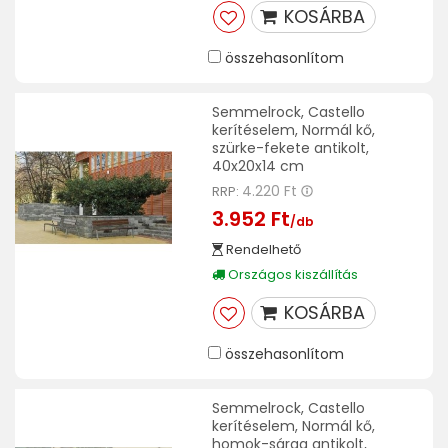
KOSÁRBA
összehasonlítom
Semmelrock, Castello
kerítéselem, Normál kő,
szürke-fekete antikolt,
40x20x14 cm
4.220 Ft
RRP:
3.952 Ft
/db
Rendelhető
Országos kiszállítás
KOSÁRBA
összehasonlítom
Semmelrock, Castello
kerítéselem, Normál kő,
homok-sárga antikolt,