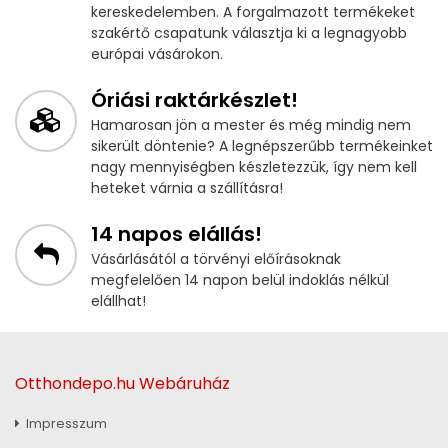
kereskedelemben. A forgalmazott termékeket
szakértő csapatunk választja ki a legnagyobb
európai vásárokon.
Óriási raktárkészlet!
Hamarosan jön a mester és még mindig nem
sikerült döntenie? A legnépszerűbb termékeinket
nagy mennyiségben készletezzük, így nem kell
heteket várnia a szállításra!
14 napos elállás!
Vásárlásától a törvényi előírásoknak
megfelelően 14 napon belül indoklás nélkül
elállhat!
Otthondepo.hu Webáruház
Impresszum