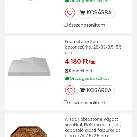
Országos kiszállítás
KOSÁRBA
összehasonlítom
Fabrostone Sarok,
betonszürke, 28x33x3,5-5,5
cm
4.180 Ft
/db
Rendelhető
Országos kiszállítás
KOSÁRBA
összehasonlítom
Aljzat, Fabrostone vágott
sarokkal, Elektromos aljzat,
kapcsoló alatti falburkolat-
elem, 17x17,5x2,5 cm