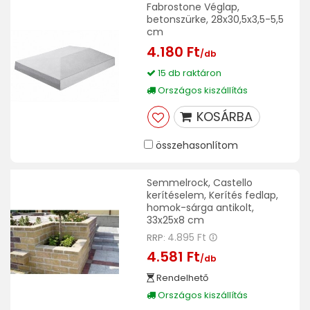
Fabrostone Véglap,
betonszürke, 28x30,5x3,5-5,5
cm
4.180 Ft
/db
15 db raktáron
Országos kiszállítás
KOSÁRBA
összehasonlítom
Semmelrock, Castello
kerítéselem, Kerítés fedlap,
homok-sárga antikolt,
33x25x8 cm
4.895 Ft
RRP:
4.581 Ft
/db
Rendelhető
Országos kiszállítás