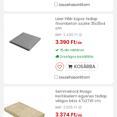
összehasonlítom
Leier Pillér kúpos fedlap
finombeton szürke 35x35x4
cm
3.490 Ft
RRP:
3.390 Ft
/db
75 db raktáron
Országos kiszállítás
KOSÁRBA
összehasonlítom
Semmelrock Rivago
Kerítéselem egyenes fedlap
világos bézs 47x27x5 cm
3.605 Ft
RRP:
3.374 Ft
/db