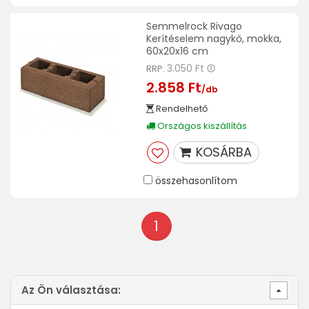
Semmelrock Rivago
Kerítéselem nagykő, mokka,
60x20x16 cm
3.050 Ft
RRP:
2.858 Ft
/db
Rendelhető
Országos kiszállítás
KOSÁRBA
összehasonlítom
1
Az Ön választása: