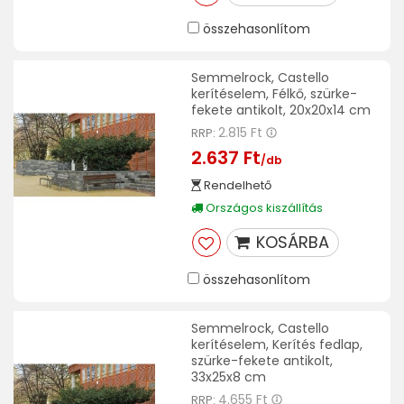
összehasonlítom
Semmelrock, Castello
kerítéselem, Félkő, szürke-
fekete antikolt, 20x20x14 cm
2.815 Ft
RRP:
2.637 Ft
/db
Rendelhető
Országos kiszállítás
KOSÁRBA
összehasonlítom
Semmelrock, Castello
kerítéselem, Kerítés fedlap,
szürke-fekete antikolt,
33x25x8 cm
4.655 Ft
RRP: