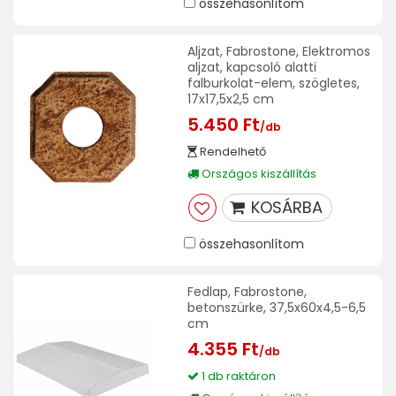
összehasonlítom
Aljzat, Fabrostone, Elektromos
aljzat, kapcsoló alatti
falburkolat-elem, szögletes,
17x17,5x2,5 cm
5.450 Ft
/db
Rendelhető
Országos kiszállítás
KOSÁRBA
összehasonlítom
Fedlap, Fabrostone,
betonszürke, 37,5x60x4,5-6,5
cm
4.355 Ft
/db
1 db raktáron