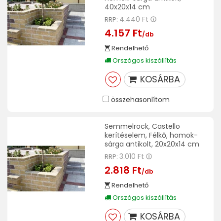
40x20x14 cm
4.440 Ft
RRP:
4.157 Ft
/db
Rendelhető
Országos kiszállítás
KOSÁRBA
összehasonlítom
Semmelrock, Castello
kerítéselem, Félkő, homok-
sárga antikolt, 20x20x14 cm
3.010 Ft
RRP:
2.818 Ft
/db
Rendelhető
Országos kiszállítás
KOSÁRBA