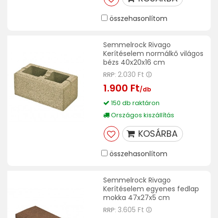
összehasonlítom
Semmelrock Rivago
Kerítéselem normálkő világos
bézs 40x20x16 cm
2.030 Ft
RRP:
1.900 Ft
/db
150 db raktáron
Országos kiszállítás
KOSÁRBA
összehasonlítom
Semmelrock Rivago
Kerítéselem egyenes fedlap
mokka 47x27x5 cm
3.605 Ft
RRP: