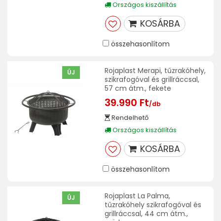
Országos kiszállítás
KOSÁRBA
összehasonlítom
Rojaplast Merapi, tűzrakóhely,
ÚJ
szikrafogóval és grillráccsal,
57 cm átm., fekete
39.990 Ft
/db
Rendelhető
Országos kiszállítás
KOSÁRBA
összehasonlítom
Rojaplast La Palma,
ÚJ
tűzrakóhely szikrafogóval és
grillráccsal, 44 cm átm.,