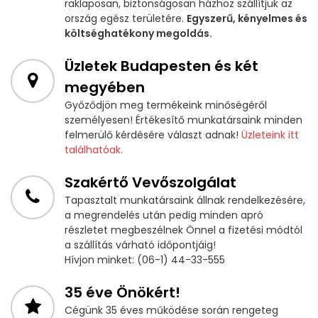
raklaposan, biztonságosan házhoz szállítjuk az
ország egész területére.
Egyszerű, kényelmes és
költséghatékony megoldás.
Üzletek Budapesten és két
megyében
Győződjön meg termékeink minőségéről
személyesen! Értékesítő munkatársaink minden
felmerülő kérdésére választ adnak!
Üzleteink itt
találhatóak.
Szakértő Vevőszolgálat
Tapasztalt munkatársaink állnak rendelkezésére,
a megrendelés után pedig minden apró
részletet megbeszélnek Önnel a fizetési módtól
a szállítás várható időpontjáig!
Hívjon minket: (06-1) 44-33-555
35 éve Önökért!
Cégünk 35 éves működése során rengeteg