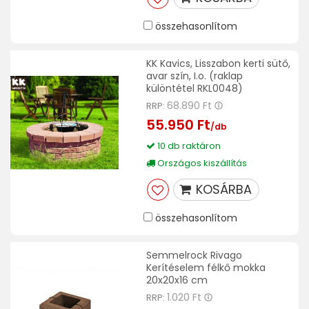
összehasonlítom
KK Kavics, Lisszabon kerti sütő,
avar szín, I.o. (raklap
különtétel RKL0048)
68.890 Ft
RRP:
55.950 Ft
/db
10 db raktáron
Országos kiszállítás
KOSÁRBA
összehasonlítom
Semmelrock Rivago
Kerítéselem félkő mokka
20x20x16 cm
1.020 Ft
RRP: