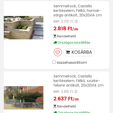
Semmelrock, Castello
kerítéselem, Félkő, homok-
sárga antikolt, 20x20x14 cm
3.010 Ft
RRP:
2.818 Ft
/db
Rendelhető
Országos kiszállítás
KOSÁRBA
összehasonlítom
Semmelrock, Castello
kerítéselem, Félkő, szürke-
fekete antikolt, 20x20x14 cm
2.815 Ft
RRP:
2.637 Ft
/db
Rendelhető
Országos kiszállítás