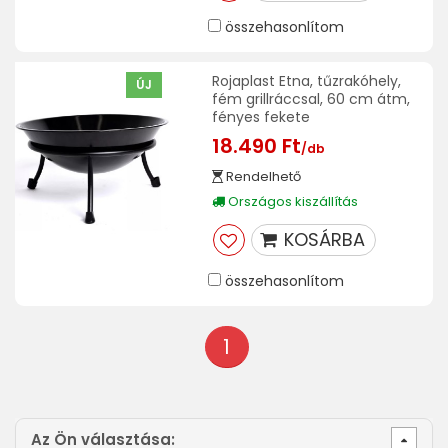
összehasonlítom
Rojaplast Etna, tűzrakóhely,
ÚJ
fém grillráccsal, 60 cm átm,
fényes fekete
18.490 Ft
/db
Rendelhető
Országos kiszállítás
KOSÁRBA
összehasonlítom
1
Az Ön választása: