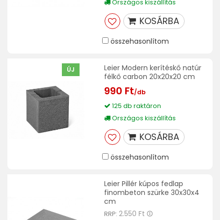
Országos kiszállítás
KOSÁRBA
összehasonlítom
Leier Modern kerítéskő natúr
ÚJ
félkő carbon 20x20x20 cm
990 Ft
/db
125 db raktáron
Országos kiszállítás
KOSÁRBA
összehasonlítom
Leier Pillér kúpos fedlap
finombeton szürke 30x30x4
cm
2.550 Ft
RRP: