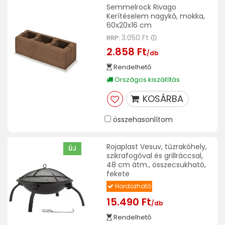
Semmelrock Rivago
Kerítéselem nagykő, mokka,
60x20x16 cm
3.050 Ft
RRP:
2.858 Ft
/db
Rendelhető
Országos kiszállítás
KOSÁRBA
összehasonlítom
Rojaplast Vesuv, tűzrakóhely,
ÚJ
szikrafogóval és grillráccsal,
48 cm átm., összecsukható,
fekete
Hordozható
15.490 Ft
/db
Rendelhető