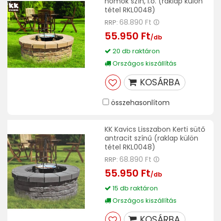
homok szín, I.o. (raklap külön
tétel RKL0048)
68.890 Ft
RRP:
55.950 Ft
/db
20 db raktáron
Országos kiszállítás
KOSÁRBA
összehasonlítom
KK Kavics Lisszabon Kerti sütő
antracit színű (raklap külön
tétel RKL0048)
68.890 Ft
RRP:
55.950 Ft
/db
15 db raktáron
Országos kiszállítás
KOSÁRBA