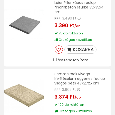
Leier Pillér kúpos fedlap
finombeton szürke 35x35x4
cm
3.490 Ft
RRP:
3.390 Ft
/db
75 db raktáron
Országos kiszállítás
KOSÁRBA
összehasonlítom
Semmelrock Rivago
Kerítéselem egyenes fedlap
világos bézs 47x27x5 cm
3.605 Ft
RRP:
3.374 Ft
/db
100 db raktáron
Országos kiszállítás