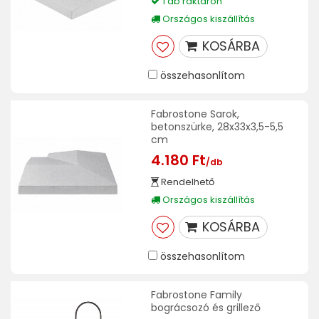
1 db raktáron
Országos kiszállítás
KOSÁRBA
összehasonlítom
Fabrostone Sarok,
betonszürke, 28x33x3,5-5,5
cm
4.180 Ft
/db
Rendelhető
Országos kiszállítás
KOSÁRBA
összehasonlítom
Fabrostone Family
bográcsozó és grillező