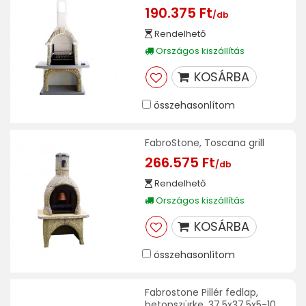
190.375 Ft
/db
Rendelhető
Országos kiszállítás
KOSÁRBA
összehasonlítom
FabroStone, Toscana grill
266.575 Ft
/db
Rendelhető
Országos kiszállítás
KOSÁRBA
összehasonlítom
Fabrostone Pillér fedlap,
betonszürke, 37,5x37,5x5-10