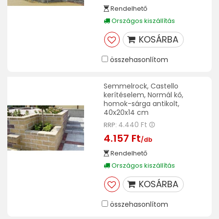
Rendelhető
Országos kiszállítás
KOSÁRBA
összehasonlítom
Semmelrock, Castello
kerítéselem, Normál kő,
homok-sárga antikolt,
40x20x14 cm
4.440 Ft
RRP:
4.157 Ft
/db
Rendelhető
Országos kiszállítás
KOSÁRBA
összehasonlítom