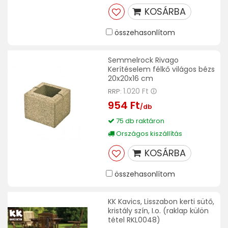
KOSÁRBA
összehasonlítom
Semmelrock Rivago
Kerítéselem félkő világos bézs
20x20x16 cm
1.020 Ft
RRP:
954 Ft
/db
75 db raktáron
Országos kiszállítás
KOSÁRBA
összehasonlítom
KK Kavics, Lisszabon kerti sütő,
kristály szín, I.o. (raklap külön
tétel RKL0048)