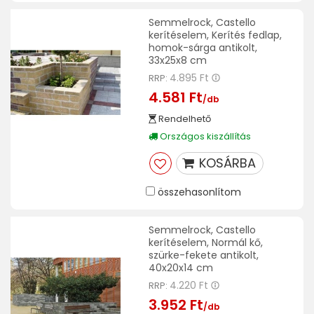
Semmelrock, Castello
kerítéselem, Kerítés fedlap,
homok-sárga antikolt,
33x25x8 cm
4.895 Ft
RRP:
4.581 Ft
/db
Rendelhető
Országos kiszállítás
KOSÁRBA
összehasonlítom
Semmelrock, Castello
kerítéselem, Normál kő,
szürke-fekete antikolt,
40x20x14 cm
4.220 Ft
RRP:
3.952 Ft
/db