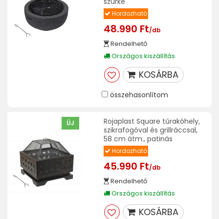
szürke
Hordozható
48.990 Ft
/db
Rendelhető
Országos kiszállítás
KOSÁRBA
összehasonlítom
Rojaplast Square tűrakóhely,
ÚJ
szikrafogóval és grillráccsal,
58 cm átm., patinás
Hordozható
45.990 Ft
/db
Rendelhető
Országos kiszállítás
KOSÁRBA