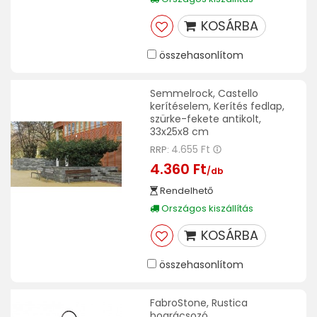
KOSÁRBA
összehasonlítom
Semmelrock, Castello
kerítéselem, Kerítés fedlap,
szürke-fekete antikolt,
33x25x8 cm
4.655 Ft
RRP:
4.360 Ft
/db
Rendelhető
Országos kiszállítás
KOSÁRBA
összehasonlítom
FabroStone, Rustica
bográcsozó