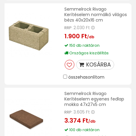
Semmelrock Rivago
Kerítéselem normálkő világos
bézs 40x20x16 cm
2.030 Ft
RRP:
1.900 Ft
/db
150 db raktáron
Országos kiszállítás
KOSÁRBA
összehasonlítom
Semmelrock Rivago
Kerítéselem egyenes fedlap
mokka 47x27x5 cm
3.605 Ft
RRP:
3.374 Ft
/db
100 db raktáron