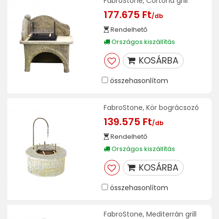
FabroStone, Cortona grill
177.675 Ft
/db
Rendelhető
Országos kiszállítás
KOSÁRBA
összehasonlítom
FabroStone, Kör bográcsozó
139.575 Ft
/db
Rendelhető
Országos kiszállítás
KOSÁRBA
összehasonlítom
FabroStone, Mediterrán grill