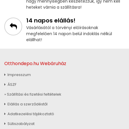
nagy mennyiségben készletezzük, így nem kell
heteket várnia a szállításra!
14 napos elállás!
Vásárlásától a törvényi előírásoknak
megfelelően 14 napon belül indoklás nélkül
elállhat!
Otthondepo.hu Webáruház
Impresszum
ÁSZF
» Szállítási és fizetési feltételek
Elállás a szerződéstől
Adatkezelési tájékoztató
Sütiszabályzat