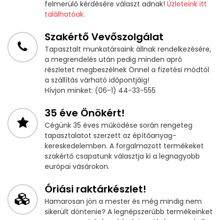
felmerülő kérdésére választ adnak!
Üzleteink itt
találhatóak.
Szakértő Vevőszolgálat
Tapasztalt munkatársaink állnak rendelkezésére,
a megrendelés után pedig minden apró
részletet megbeszélnek Önnel a fizetési módtól
a szállítás várható időpontjáig!
Hívjon minket: (06-1) 44-33-555
35 éve Önökért!
Cégünk 35 éves működése során rengeteg
tapasztalatot szerzett az építőanyag-
kereskedelemben. A forgalmazott termékeket
szakértő csapatunk választja ki a legnagyobb
európai vásárokon.
Óriási raktárkészlet!
Hamarosan jön a mester és még mindig nem
sikerült döntenie? A legnépszerűbb termékeinket