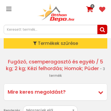
0
Termékek szűrése
Fugázó, csemperagasztó és egyéb
/ 5
kg; 2 kg; Kézi felhordás; Homok; Púder
- 3
termék
Mire keres megoldást?
Népszerűek elől
Rendezés: