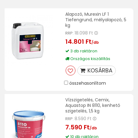
Alapozó, Murexin LF 1
Tiefengrund, mélyalapozó, 5
kg
18.098 Ft
RRP:
14.801 Ft
/db
3 db raktáron
Országos kiszállítás
KOSÁRBA
összehasonlítom
Vízszigetelés, Cemix,
Aquastop IN 8110, kenhető
szigetelés, 1,5 kg
8.590 Ft
RRP:
7.590 Ft
/db
10 db raktáron