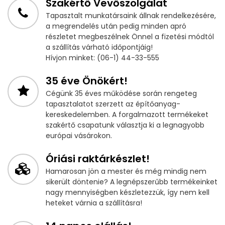
Szakértő Vevőszolgálat
Tapasztalt munkatársaink állnak rendelkezésére,
a megrendelés után pedig minden apró
részletet megbeszélnek Önnel a fizetési módtól
a szállítás várható időpontjáig!
Hívjon minket: (06-1) 44-33-555
35 éve Önökért!
Cégünk 35 éves működése során rengeteg
tapasztalatot szerzett az építőanyag-
kereskedelemben. A forgalmazott termékeket
szakértő csapatunk választja ki a legnagyobb
európai vásárokon.
Óriási raktárkészlet!
Hamarosan jön a mester és még mindig nem
sikerült döntenie? A legnépszerűbb termékeinket
nagy mennyiségben készletezzük, így nem kell
heteket várnia a szállításra!