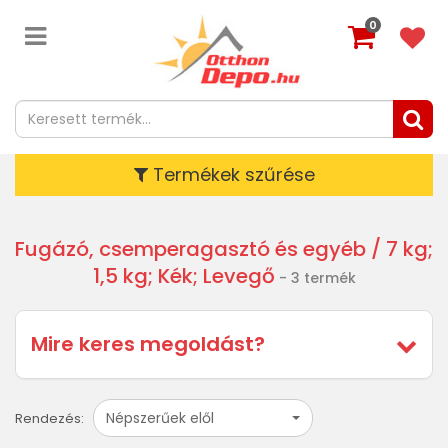
0
Termékek szűrése
Fugázó, csemperagasztó és egyéb
/ 7 kg;
1,5 kg; Kék; Levegő
- 3 termék
Mire keres megoldást?
Népszerűek elől
Rendezés: