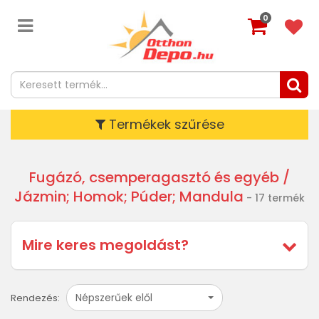
0
Termékek szűrése
Fugázó, csemperagasztó és egyéb
/
Jázmin; Homok; Púder; Mandula
- 17 termék
Mire keres megoldást?
Népszerűek elől
Rendezés: