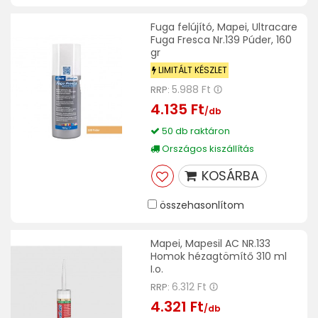
Fuga felújító, Mapei, Ultracare
Fuga Fresca Nr.139 Púder, 160
gr
LIMITÁLT KÉSZLET
5.988 Ft
RRP:
4.135 Ft
/db
50 db raktáron
Országos kiszállítás
KOSÁRBA
összehasonlítom
Mapei, Mapesil AC NR.133
Homok hézagtömítő 310 ml
I.o.
6.312 Ft
RRP:
4.321 Ft
/db