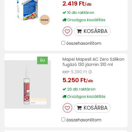
2.419 Ft
/db
10 db raktáron
Országos kiszállítás
KOSÁRBA
összehasonlítom
Mapei Mapesil AC Zero Szilikon
ÚJ
fugázó 130 jázmin 310 ml
5.390 Ft
RRP:
5.250 Ft
/db
20 db raktáron
Országos kiszállítás
KOSÁRBA
összehasonlítom