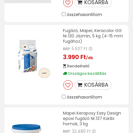
KOSÁRBA
összehasonlítom
Fugázó, Mapei, Keracolor GG
Nr.130 Jázmin, 5 kg (4-15 mm
fugához)
5.537 Ft
RRP:
3.990 Ft
/db
Rendelhető
Országos kiszállítás
KOSÁRBA
összehasonlítom
Mapei Kerapoxy Easy Design
epoxi fugázó Nr.137 Karibi
homok, 3 kg
32.480 Ft
RRP: