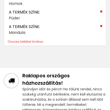
Homok
A TERMÉK SZÍNE:
Púder
A TERMÉK SZÍNE:
Mandula
Összes feltétel törlése
Raklapos országos
házhozszállítás!
Spóroljon időt és pénzt! Ha tőlünk rendel, nincs
szükség utánfutó bérlésére, nem kell elutaznia a
szakáruházba, és a sorban állással sem kell időt
töltenie. Mi a megrendelt termékeket
raklaposan, biztonságosan házhoz szállítjuk az