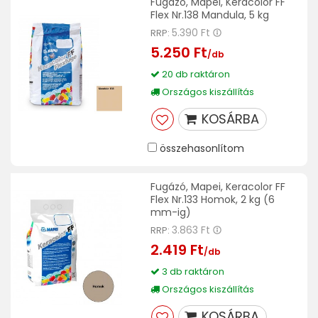
Fugázó, Mapei, Keracolor FF
Flex Nr.138 Mandula, 5 kg
5.390 Ft
RRP:
5.250 Ft
/db
20 db raktáron
Országos kiszállítás
KOSÁRBA
összehasonlítom
Fugázó, Mapei, Keracolor FF
Flex Nr.133 Homok, 2 kg (6
mm-ig)
3.863 Ft
RRP:
2.419 Ft
/db
3 db raktáron
Országos kiszállítás
KOSÁRBA