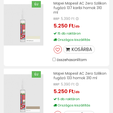
Mapei Mapesil AC Zero Szilikon
ÚJ
fugázó 137 karibi homok 310
ml
5.390 Ft
RRP:
5.250 Ft
/db
15 db raktáron
Országos kiszállítás
KOSÁRBA
összehasonlítom
Mapei Mapesil AC Zero Szilikon
ÚJ
fugázó 133 homok 310 ml
5.390 Ft
RRP:
5.250 Ft
/db
5 db raktáron
Országos kiszállítás