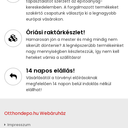
tapasztalatot szerzett az építőanyag-
kereskedelemben. A forgalmazott termékeket
szakértő csapatunk választja ki a legnagyobb
európai vásárokon.
Óriási raktárkészlet!
Hamarosan jön a mester és még mindig nem
sikerült döntenie? A legnépszerűbb termékeinket
nagy mennyiségben készletezzük, így nem kell
heteket várnia a szállításra!
14 napos elállás!
Vásárlásától a törvényi előírásoknak
megfelelően 14 napon belül indoklás nélkül
elállhat!
Otthondepo.hu Webáruház
Impresszum