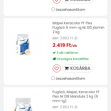
összehasonlítom
Mapei Keracolor FF Flex
Fugázó 6 mm-ig Nr.130 jázmin
2 kg
3.863 Ft
RRP:
2.419 Ft
/db
3 db raktáron
Országos kiszállítás
KOSÁRBA
összehasonlítom
Fugázó, Mapei, Keracolor FF
Flex Nr.138 Mandula 2 kg (6
mm-ig)
3.863 Ft
RRP: