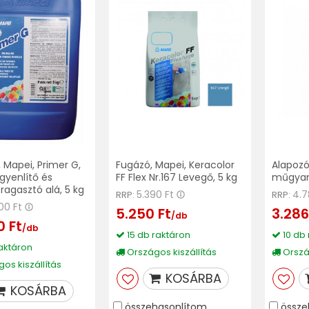
 Mapei, Primer G,
Fugázó, Mapei, Keracolor
Alapozó
egyenlítő és
FF Flex Nr.167 Levegő, 5 kg
műgyant
agasztó alá, 5 kg
5.390 Ft
4.7
RRP:
RRP:
500 Ft
5.250 Ft
3.286
/db
0 Ft
/db
15 db raktáron
10 db 
aktáron
Országos kiszállítás
Ország
os kiszállítás
KOSÁRBA
KOSÁRBA
összehasonlítom
össze