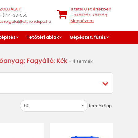
0
tétel
0
Ft
értékben
ZOLGÁLAT:
+
szállítási költség
-1) 44-33-555
Megnézem
oszolgalat@otthondepo.hu
tépítés
Tetőtéri ablak
Gépészet, fűtés
anyag; Fagyálló; Kék
- 4 termék
60
termék/lap