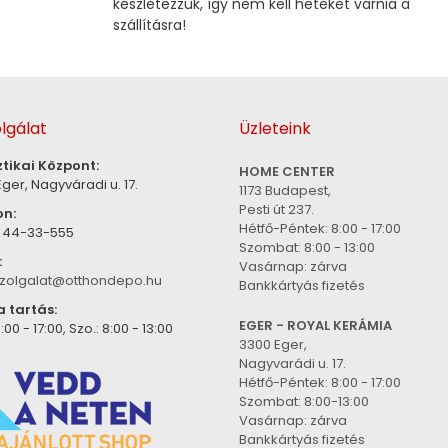
készletezzük, így nem kell heteket várnia a
szállításra!
lgálat
Üzleteink
ztikai Központ:
HOME CENTER
ger, Nagyváradi u. 17.
1173 Budapest,
Pesti út 237.
on:
Hétfő-Péntek: 8:00 - 17:00
) 44-33-555
Szombat: 8:00 - 13:00
:
Vasárnap: zárva
zolgalat@otthondepo.hu
Bankkártyás fizetés
a tartás:
EGER - ROYAL KERÁMIA
:00 - 17:00, Szo.: 8:00 - 13:00
3300 Eger,
Nagyvarádi u. 17.
Hétfő-Péntek: 8:00 - 17:00
Szombat: 8:00-13:00
Vasárnap: zárva
Bankkártyás fizetés