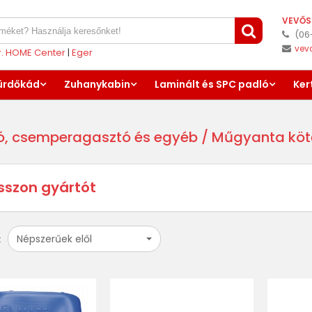
VEVŐS
(06
vev
er. HOME Center
|
Eger
ürdőkád
Zuhanykabin
Laminált és SPC padló
Ker
ó, csemperagasztó és egyéb
/ Műgyanta kötő
sszon gyártót
Népszerűek elől
: