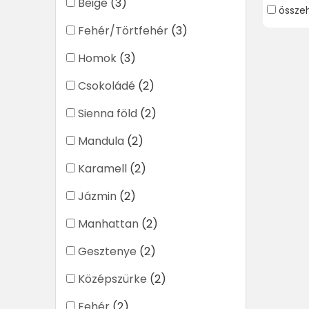
Beige
(3)
össze
Fehér/Törtfehér
(3)
Homok
(3)
Csokoládé
(2)
Sienna föld
(2)
Mandula
(2)
Karamell
(2)
Jázmin
(2)
Manhattan
(2)
Gesztenye
(2)
Középszürke
(2)
Fehér
(2)