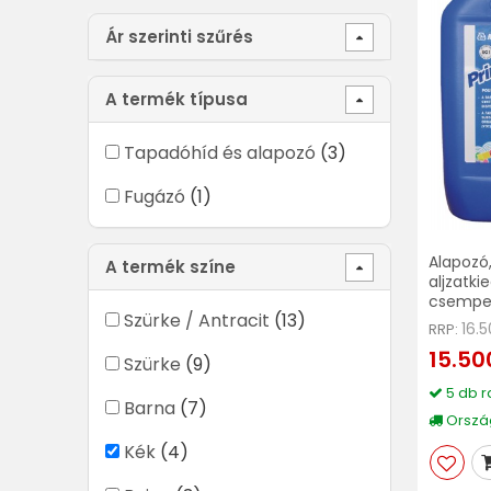
Ár szerinti szűrés
A termék típusa
Tapadóhíd és alapozó
(3)
Fugázó
(1)
Alapozó,
A termék színe
aljzatki
csemper
Szürke / Antracit
(13)
16.
RRP:
15.50
Szürke
(9)
5 db r
Barna
(7)
Ország
Kék
(4)