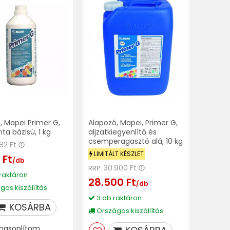
, Mapei Primer G,
Alapozó, Mapei, Primer G,
a bázisú, 1 kg
aljzatkiegyenlítő és
csemperagasztó alá, 10 kg
82 Ft
LIMITÁLT KÉSZLET
 Ft
/db
30.900 Ft
RRP:
raktáron
28.500 Ft
/db
os kiszállítás
3 db raktáron
KOSÁRBA
Országos kiszállítás
hasonlítom