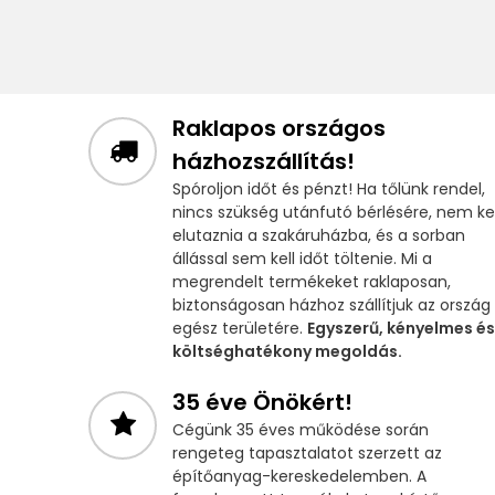
Raklapos országos
házhozszállítás!
Spóroljon időt és pénzt! Ha tőlünk rendel,
nincs szükség utánfutó bérlésére, nem kel
elutaznia a szakáruházba, és a sorban
állással sem kell időt töltenie. Mi a
megrendelt termékeket raklaposan,
biztonságosan házhoz szállítjuk az ország
egész területére.
Egyszerű, kényelmes és
költséghatékony megoldás.
35 éve Önökért!
Cégünk 35 éves működése során
rengeteg tapasztalatot szerzett az
építőanyag-kereskedelemben. A