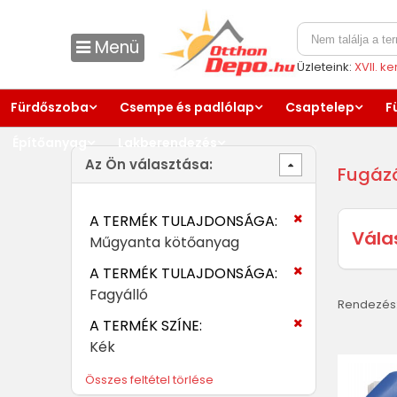
Menü
Üzleteink:
XVII. k
Fürdőszoba
Csempe és padlólap
Csaptelep
F
Építőanyag
Lakberendezés
Az Ön választása:
Fugáz
A TERMÉK TULAJDONSÁGA:
Vála
Műgyanta kötőanyag
A TERMÉK TULAJDONSÁGA:
Fagyálló
Rendezés
A TERMÉK SZÍNE:
Kék
Összes feltétel törlése