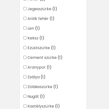
Jegesszürke
(1)
Antik fehér
(1)
Len
(1)
Keksz
(1)
Ezüstszürke
(1)
Cement szürke
(1)
Aranypor
(1)
Zsálya
(1)
Zöldesszürke
(1)
Nugát
(1)
Kastélyszürke
(1)