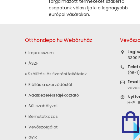
forgalmazott termékeket szakértő
csapatunk választja ki a legnagyobb
európai vásárokon.
Otthondepo.hu Webáruház
Vevőszo
Logis
Impresszum
3300 E
ÁSZF
Telef
(06-1
» Szállítási és fizetési feltételek
Email
Elállás a szerződéstől
vevos
Adatkezelési tájékoztató
Nyitv
H-P.: 8
Sütiszabályzat
Bemutatkozás
Vevőszolgálat
GYIK