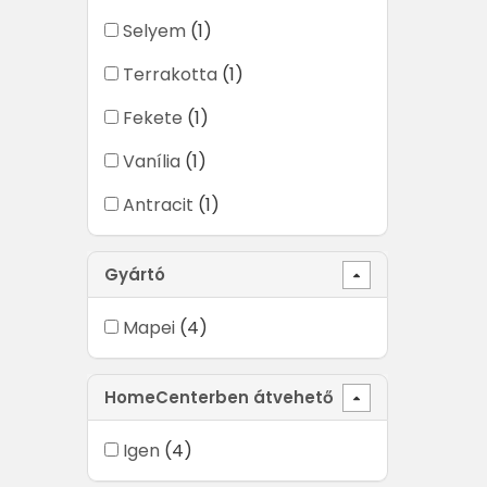
Selyem
(1)
Terrakotta
(1)
Fekete
(1)
Vanília
(1)
Antracit
(1)
Gyártó
Mapei
(4)
HomeCenterben átvehető
Igen
(4)