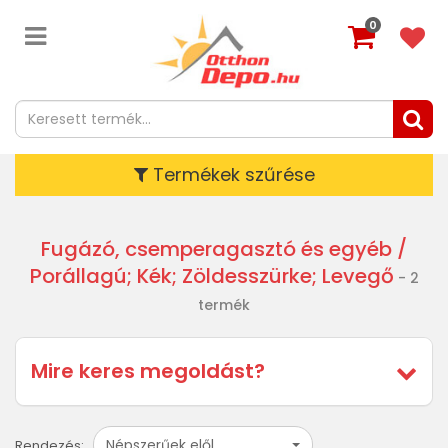
0
Termékek szűrése
Fugázó, csemperagasztó és egyéb
/
Porállagú; Kék; Zöldesszürke; Levegő
- 2
termék
Mire keres megoldást?
Népszerűek elől
Rendezés: