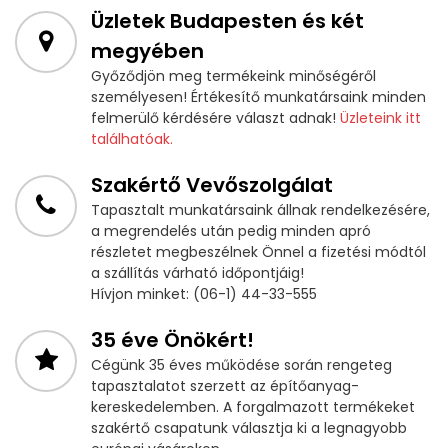
Üzletek Budapesten és két
megyében
Győződjön meg termékeink minőségéről
személyesen! Értékesítő munkatársaink minden
felmerülő kérdésére választ adnak!
Üzleteink itt
találhatóak.
Szakértő Vevőszolgálat
Tapasztalt munkatársaink állnak rendelkezésére,
a megrendelés után pedig minden apró
részletet megbeszélnek Önnel a fizetési módtól
a szállítás várható időpontjáig!
Hívjon minket: (06-1) 44-33-555
35 éve Önökért!
Cégünk 35 éves működése során rengeteg
tapasztalatot szerzett az építőanyag-
kereskedelemben. A forgalmazott termékeket
szakértő csapatunk választja ki a legnagyobb