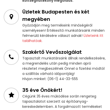
költséghatékony megoldás.
Üzletek Budapesten és két
megyében
Győződjön meg termékeink minőségéről
személyesen! Értékesítő munkatársaink minden
felmerülő kérdésére választ adnak!
Üzleteink itt
találhatóak.
Szakértő Vevőszolgálat
Tapasztalt munkatársaink állnak rendelkezésére,
a megrendelés után pedig minden apró
részletet megbeszélnek Önnel a fizetési módtól
a szállítás várható időpontjáig!
Hívjon minket: (06-1) 44-33-555
35 éve Önökért!
Cégünk 35 éves működése során rengeteg
tapasztalatot szerzett az építőanyag-
kereskedelemben. A forgalmazott termékeket