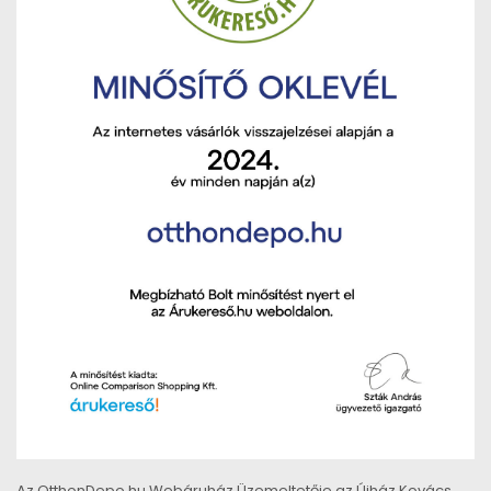
Az OtthonDepo.hu Webáruház Üzemeltetője az Újház Kovács