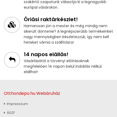
szakértő csapatunk választja ki a legnagyobb
európai vásárokon.
Óriási raktárkészlet!
Hamarosan jön a mester és még mindig nem
sikerült döntenie? A legnépszerűbb termékeinket
nagy mennyiségben készletezzük, így nem kell
heteket várnia a szállításra!
14 napos elállás!
Vásárlásától a törvényi előírásoknak
megfelelően 14 napon belül indoklás nélkül
elállhat!
Otthondepo.hu Webáruház
Impresszum
ÁSZF