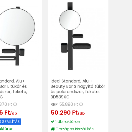
tandard, Alu+
Ideal Standard, Alu +
Bar L tükör és
Beauty Bar S nagyító tükör
dszer, fekete,
és polcrendszer, fekete,
XG
BD589XG
870 Ft
55.880 Ft
RRP:
5 Ft
50.290 Ft
/db
/db
1 db raktáron
 SZÁLLÍTÁS!
aktáron
Országos kiszállítás