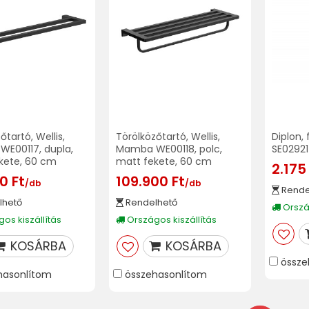
őtartó, Wellis,
Törölközőtartó, Wellis,
Diplon, 
E00117, dupla,
Mamba WE00118, polc,
SE02921
kete, 60 cm
matt fekete, 60 cm
2.175
0 Ft
109.900 Ft
/db
/db
Rende
lhető
Rendelhető
Ország
os kiszállítás
Országos kiszállítás
KOSÁRBA
KOSÁRBA
össze
hasonlítom
összehasonlítom