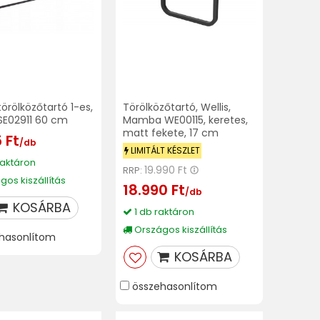
törölközőtartó 1-es,
Törölközőtartó, Wellis,
SE02911 60 cm
Mamba WE00115, keretes,
matt fekete, 17 cm
 Ft
/db
LIMITÁLT KÉSZLET
raktáron
19.990 Ft
RRP:
os kiszállítás
18.990 Ft
/db
KOSÁRBA
1 db raktáron
Országos kiszállítás
hasonlítom
KOSÁRBA
összehasonlítom