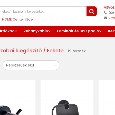
VEVŐS
(06
vev
er. HOME Center
|
Eger
ürdőkád
Zuhanykabin
Laminált és SPC padló
Ker
zobai kiegészítő
/ Fekete
- 19 termék
Népszerűek elől
: