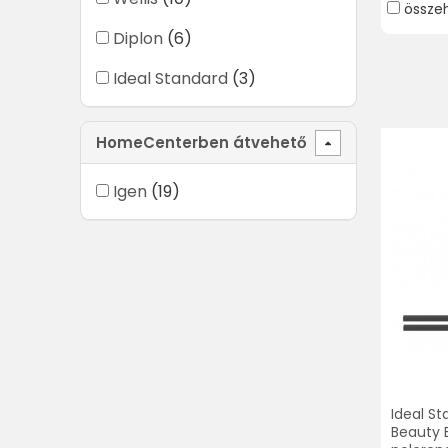
össze
Diplon
(6)
Ideal Standard
(3)
HomeCenterben átvehető
Igen
(19)
Ideal St
Beauty 