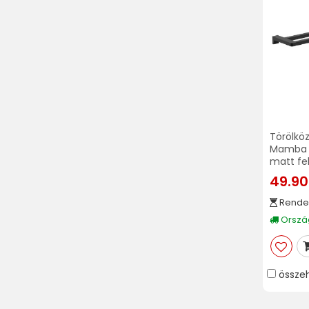
Törölköz
Mamba W
matt fe
49.90
Rende
Ország
össze