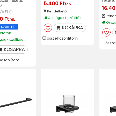
szer, fekete,
fekete, 
5.400 Ft
/db
G
16.40
Rendelhető
975 Ft
Rende
0 Ft
Országos kiszállítás
/db
Ország
KOSÁRBA
 SZÁLLÍTÁS!
aktáron
összehasonlítom
os kiszállítás
össze
KOSÁRBA
hasonlítom