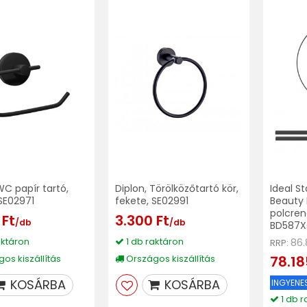
WC papír tartó,
Diplon, Törölközőtartó kör,
Ideal S
SE02971
fekete, SE02991
Beauty 
polcren
 Ft
3.300 Ft
/db
/db
BD587
aktáron
1 db raktáron
86.
RRP:
os kiszállítás
Országos kiszállítás
78.18
KOSÁRBA
KOSÁRBA
INGYENES
1 db r