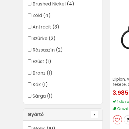
Brushed Nickel
(4)
Zöld
(4)
Antracit
(3)
Szürke
(2)
Rózsaszín
(2)
Ezüst
(1)
Bronz
(1)
Diplon, 
Kék
(1)
fekete, 
3.985
Sárga
(1)
1 db r
Ország
Gyártó
Wellis
(10)