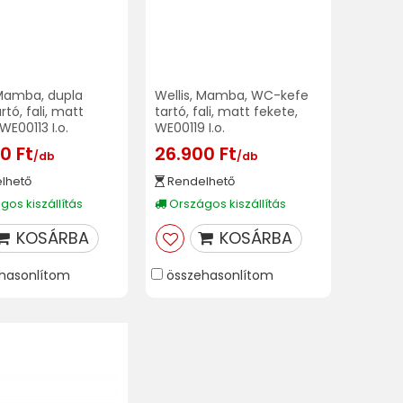
 Mamba, dupla
Wellis, Mamba, WC-kefe
tó, fali, matt
tartó, fali, matt fekete,
WE00113 I.o.
WE00119 I.o.
0 Ft
26.900 Ft
/db
/db
lhető
Rendelhető
os kiszállítás
Országos kiszállítás
KOSÁRBA
KOSÁRBA
hasonlítom
összehasonlítom