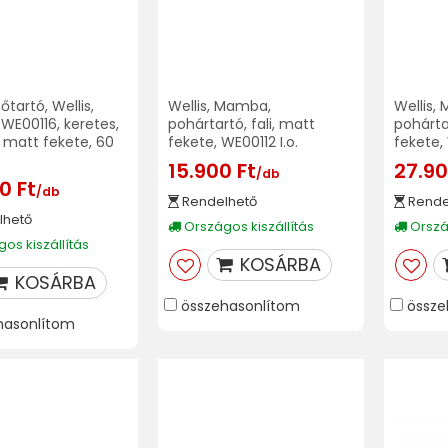
őtartó, Wellis,
Wellis, Mamba,
Wellis,
E00116, keretes,
pohártartó, fali, matt
pohártar
 matt fekete, 60
fekete, WE00112 I.o.
fekete, 
15.900 Ft
27.90
/db
0 Ft
/db
Rendelhető
Rende
lhető
Országos kiszállítás
Ország
os kiszállítás
KOSÁRBA
KOSÁRBA
összehasonlítom
össze
hasonlítom