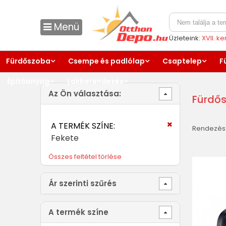
Menü
Üzleteink:
XVII. k
Fürdőszoba
Csempe és padlólap
Csaptelep
F
Építőanyag
Lakberendezés
Az Ön választása:
Fürdős
A TERMÉK SZÍNE:
Rendezés
Fekete
Összes feltétel törlése
Ár szerinti szűrés
A termék színe