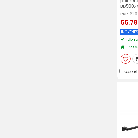
polcrend
BD588X
61.
RRP:
55.78
INGYENES
1 db r
Ország
össze