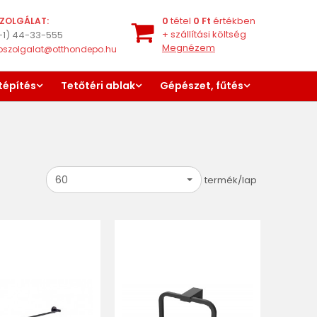
0
tétel
0
Ft
értékben
ZOLGÁLAT:
+
szállítási költség
-1) 44-33-555
Megnézem
oszolgalat@otthondepo.hu
tépítés
Tetőtéri ablak
Gépészet, fűtés
60
termék/lap