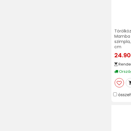
Törölköz
Mamba W
szimpla,
cm
24.90
Rende
Ország
össze