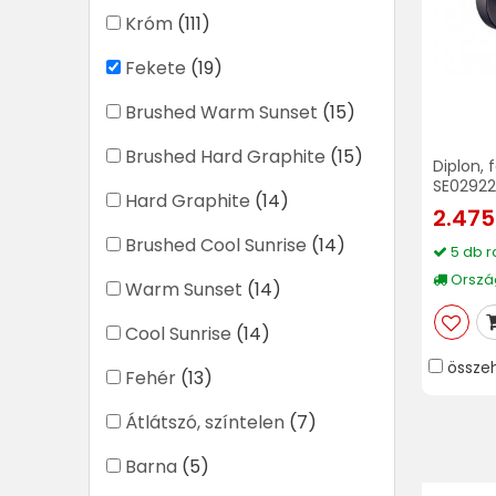
Króm
(111)
Fekete
(19)
Brushed Warm Sunset
(15)
Brushed Hard Graphite
(15)
Diplon, 
SE02922
Hard Graphite
(14)
2.475
Brushed Cool Sunrise
(14)
5 db r
Ország
Warm Sunset
(14)
Cool Sunrise
(14)
össze
Fehér
(13)
Átlátszó, színtelen
(7)
Barna
(5)