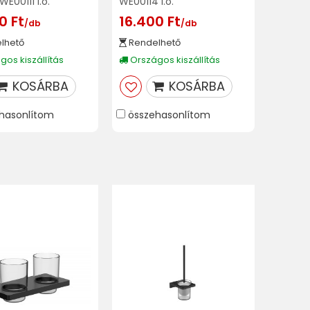
WE00111 I.o.
WE00114 I.o.
0 Ft
16.400 Ft
/db
/db
lhető
Rendelhető
os kiszállítás
Országos kiszállítás
KOSÁRBA
KOSÁRBA
hasonlítom
összehasonlítom