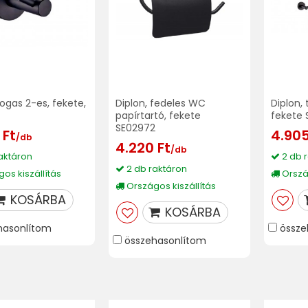
fogas 2-es, fekete,
Diplon, fedeles WC
Diplon, 
papírtartó, fekete
fekete 
SE02972
 Ft
4.905
/db
4.220 Ft
/db
aktáron
2 db 
2 db raktáron
os kiszállítás
Ország
Országos kiszállítás
KOSÁRBA
KOSÁRBA
hasonlítom
össze
összehasonlítom