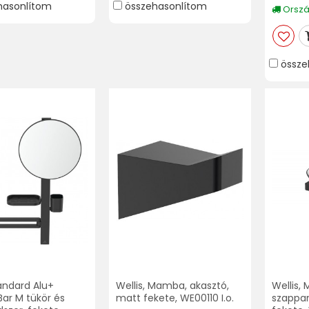
hasonlítom
összehasonlítom
Ország
össze
andard Alu+
Wellis, Mamba, akasztó,
Wellis,
Bar M tükör és
matt fekete, WE00110 I.o.
szappan