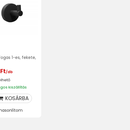
fogas 1-es, fekete,
 Ft
/db
lhető
os kiszállítás
KOSÁRBA
hasonlítom