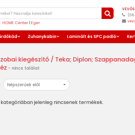
VEVŐS
(06
vev
er. HOME Center
|
Eger
ürdőkád
Zuhanykabin
Laminált és SPC padló
Ker
zobai kiegészítő
/ Teka; Diplon; Szappanada
éz
- nincs találat
Népszerűek elől
:
kategóriában jelenleg nincsenek termékek.