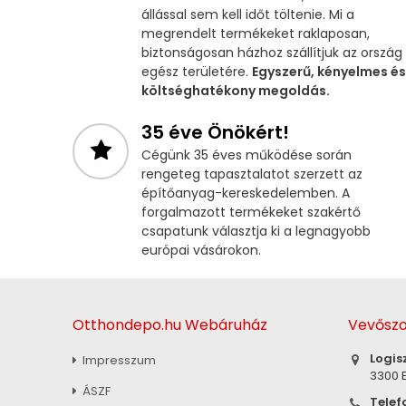
állással sem kell időt töltenie. Mi a
megrendelt termékeket raklaposan,
biztonságosan házhoz szállítjuk az ország
egész területére.
Egyszerű, kényelmes és
költséghatékony megoldás.
35 éve Önökért!
Cégünk 35 éves működése során
rengeteg tapasztalatot szerzett az
építőanyag-kereskedelemben. A
forgalmazott termékeket szakértő
csapatunk választja ki a legnagyobb
európai vásárokon.
Otthondepo.hu Webáruház
Vevőszo
Logis
Impresszum
3300 E
ÁSZF
Telef