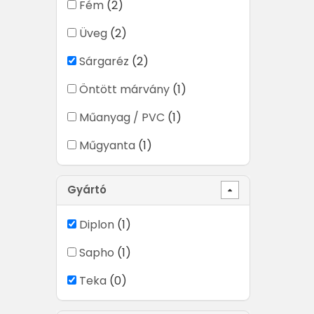
Fém
(2)
Üveg
(2)
Sárgaréz
(2)
Öntött márvány
(1)
Műanyag / PVC
(1)
Műgyanta
(1)
Gyártó
Diplon
(1)
Sapho
(1)
Teka
(0)