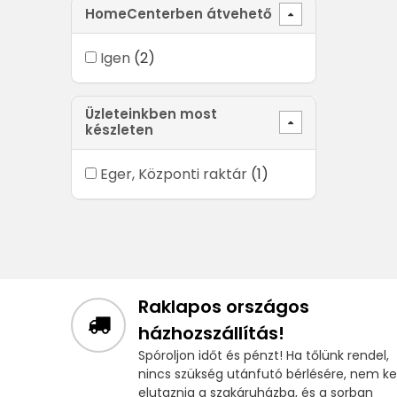
HomeCenterben átvehető
Igen
(2)
Üzleteinkben most
készleten
Eger, Központi raktár
(1)
Raklapos országos
házhozszállítás!
Spóroljon időt és pénzt! Ha tőlünk rendel,
nincs szükség utánfutó bérlésére, nem kel
elutaznia a szakáruházba, és a sorban