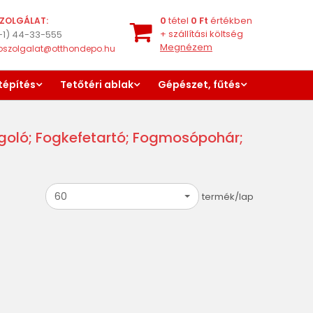
0
tétel
0
Ft
értékben
ZOLGÁLAT:
+
szállítási költség
-1) 44-33-555
Megnézem
oszolgalat@otthondepo.hu
tépítés
Tetőtéri ablak
Gépészet, fűtés
goló; Fogkefetartó; Fogmosópohár;
60
termék/lap