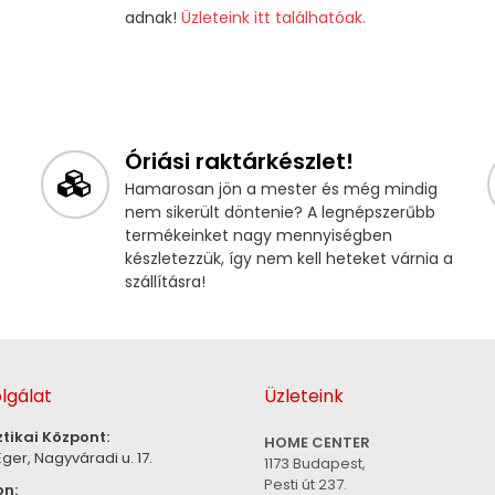
adnak!
Üzleteink itt találhatóak.
Óriási raktárkészlet!
Hamarosan jön a mester és még mindig
nem sikerült döntenie? A legnépszerűbb
termékeinket nagy mennyiségben
készletezzük, így nem kell heteket várnia a
szállításra!
lgálat
Üzleteink
ztikai Központ:
HOME CENTER
ger, Nagyváradi u. 17.
1173 Budapest,
Pesti út 237.
on: