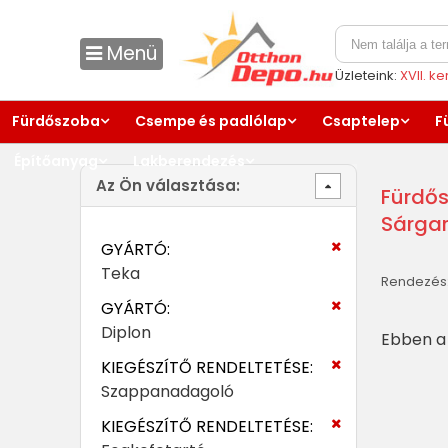
Menü
Üzleteink:
XVII. k
Fürdőszoba
Csempe és padlólap
Csaptelep
F
Építőanyag
Lakberendezés
Az Ön választása:
Fürdős
Sárgar
GYÁRTÓ:
Teka
Rendezés
GYÁRTÓ:
Diplon
Ebben a 
KIEGÉSZÍTŐ RENDELTETÉSE:
Szappanadagoló
KIEGÉSZÍTŐ RENDELTETÉSE: