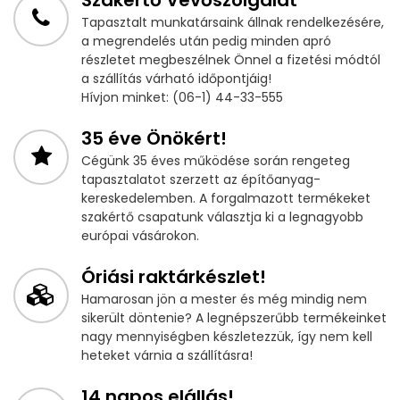
Tapasztalt munkatársaink állnak rendelkezésére,
a megrendelés után pedig minden apró
részletet megbeszélnek Önnel a fizetési módtól
a szállítás várható időpontjáig!
Hívjon minket: (06-1) 44-33-555
35 éve Önökért!
Cégünk 35 éves működése során rengeteg
tapasztalatot szerzett az építőanyag-
kereskedelemben. A forgalmazott termékeket
szakértő csapatunk választja ki a legnagyobb
európai vásárokon.
Óriási raktárkészlet!
Hamarosan jön a mester és még mindig nem
sikerült döntenie? A legnépszerűbb termékeinket
nagy mennyiségben készletezzük, így nem kell
heteket várnia a szállításra!
14 napos elállás!