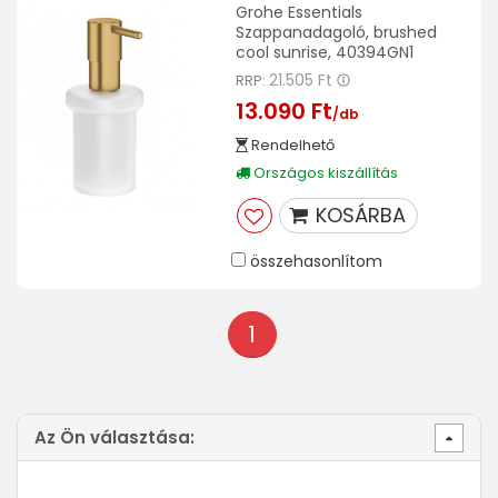
Grohe Essentials
Szappanadagoló, brushed
cool sunrise, 40394GN1
21.505 Ft
RRP:
13.090 Ft
/db
Rendelhető
Országos kiszállítás
KOSÁRBA
összehasonlítom
1
Az Ön választása: