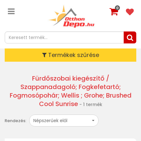
0
Termékek szűrése
Fürdőszobai kiegészítő
/
Szappanadagoló; Fogkefetartó;
Fogmosópohár; Wellis ; Grohe; Brushed
Cool Sunrise
- 1 termék
Népszerűek elől
Rendezés: