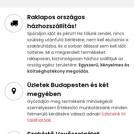
Raklapos országos
házhozszállítás!
Spóroljon időt és pénzt! Ha tőlünk rendel, nincs
szükség utánfutó bérlésére, nem kell elutaznia a
szakáruházba, és a sorban állással sem kell időt
töltenie. Mi a megrendelt termékeket
raklaposan, biztonságosan házhoz szállítjuk az
ország egész területére.
Egyszerű, kényelmes és
költséghatékony megoldás.
Üzletek Budapesten és két
megyében
Győződjön meg termékeink minőségéről
személyesen! Értékesítő munkatársaink minden
felmerülő kérdésére választ adnak!
Üzleteink itt
találhatóak.
Szakértő Vevőszolgálat