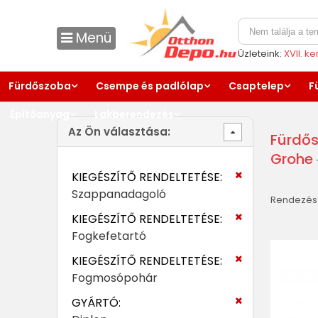
Menü
Üzleteink:
XVII. k
Fürdőszoba
Csempe és padlólap
Csaptelep
F
Építőanyag
Lakberendezés
Az Ön választása:
Fürdős
Grohe
KIEGÉSZÍTŐ RENDELTETÉSE:
Szappanadagoló
Rendezés
KIEGÉSZÍTŐ RENDELTETÉSE:
Fogkefetartó
KIEGÉSZÍTŐ RENDELTETÉSE:
Fogmosópohár
GYÁRTÓ: