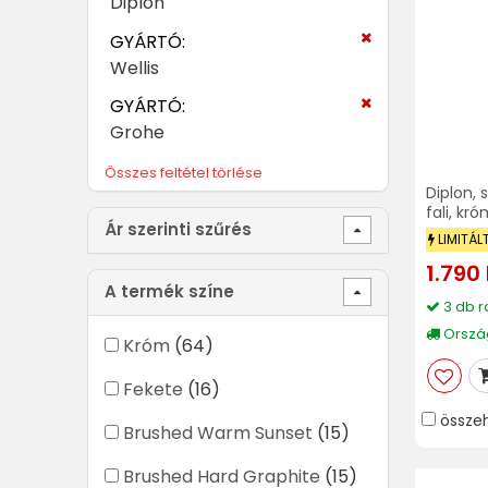
Diplon
GYÁRTÓ:
Wellis
GYÁRTÓ:
Grohe
Összes feltétel törlése
Diplon,
fali, kr
Ár szerinti szűrés
LIMITÁL
1.790 
A termék színe
3 db r
Ország
Króm
(64)
Fekete
(16)
össze
Brushed Warm Sunset
(15)
Brushed Hard Graphite
(15)