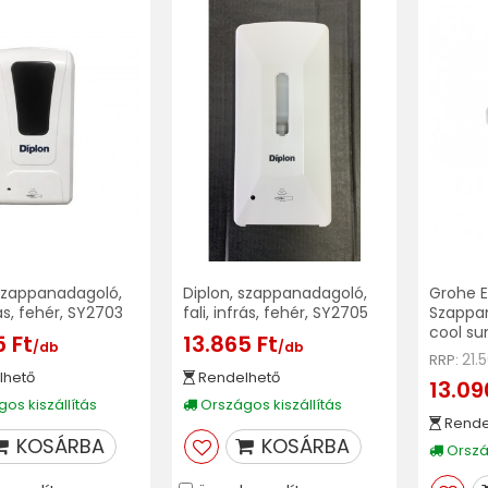
 szappanadagoló,
Diplon, szappanadagoló,
Grohe E
rás, fehér, SY2703
fali, infrás, fehér, SY2705
Szappa
cool su
5 Ft
13.865 Ft
/db
/db
21.
RRP:
lhető
Rendelhető
13.09
os kiszállítás
Országos kiszállítás
Rende
KOSÁRBA
KOSÁRBA
Ország