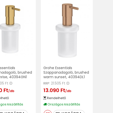
ssentials
Grohe Essentials
nadagoló, brushed
Szappanadagoló, brushed
nrise, 40394GN1
warm sunset, 40394DL1
505 Ft
21.505 Ft
RRP:
0 Ft
13.090 Ft
/db
/db
lhető
Rendelhető
os kiszállítás
Országos kiszállítás