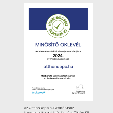
Az OtthonDepo.hu Webáruház
Üzemeltetője az Újház Kovács Tüzép Kft.