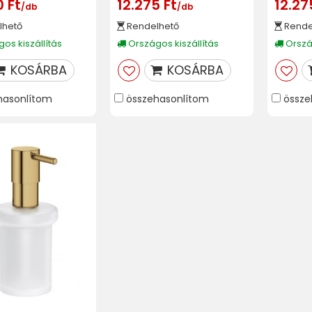
0 Ft
12.275 Ft
12.27
/db
/db
lhető
Rendelhető
Rende
os kiszállítás
Országos kiszállítás
Ország
KOSÁRBA
KOSÁRBA
hasonlítom
összehasonlítom
össze