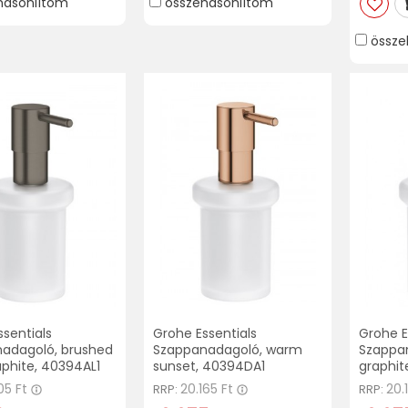
hasonlítom
összehasonlítom
össze
sentials
Grohe Essentials
Grohe E
adagoló, brushed
Szappanadagoló, warm
Szappa
aphite, 40394AL1
sunset, 40394DA1
graphit
05 Ft
20.165 Ft
20.
RRP:
RRP: