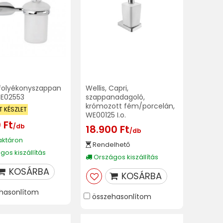
 folyékonyszappan
Wellis, Capri,
SE02553
szappanadagoló,
krómozott fém/porcelán,
T KÉSZLET
WE00125 I.o.
 Ft
/db
18.900 Ft
/db
aktáron
Rendelhető
os kiszállítás
Országos kiszállítás
KOSÁRBA
KOSÁRBA
hasonlítom
összehasonlítom