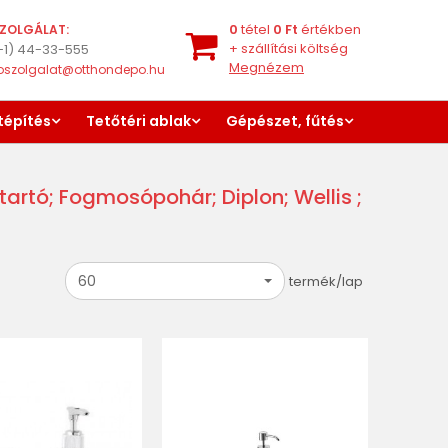
0
tétel
0
Ft
értékben
ZOLGÁLAT:
+
szállítási költség
-1) 44-33-555
Megnézem
oszolgalat@otthondepo.hu
tépítés
Tetőtéri ablak
Gépészet, fűtés
rtó; Fogmosópohár; Diplon; Wellis ;
60
termék/lap