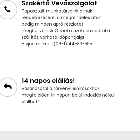
Szakértő Vevőszolgálat
Tapasztalt munkatársaink állnak
rendelkezésére, a megrendelés után
pedig minden apró részletet
megbeszélnek Önnel a fizetési módtól a
szállítás várható időpontjáig!
Hívjon minket: (06-1) 44-33-555
14 napos elállás!
Vásárlásától a törvényi előírásoknak
megfelelően 14 napon belül indoklás nélkül
elállhat!