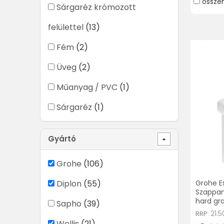
össze
Sárgaréz krómozott
felülettel
(13)
Fém
(2)
Üveg
(2)
Műanyag / PVC
(1)
Sárgaréz
(1)
Gyártó
Grohe
(106)
Diplon
(55)
Grohe Es
Szappan
hard gr
Sapho
(39)
21.5
RRP:
Wellis
(21)