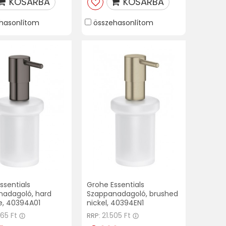
KOSÁRBA
KOSÁRBA
hasonlítom
összehasonlítom
ssentials
Grohe Essentials
nadagoló, hard
Szappanadagoló, brushed
e, 40394A01
nickel, 40394EN1
165 Ft
21.505 Ft
RRP: