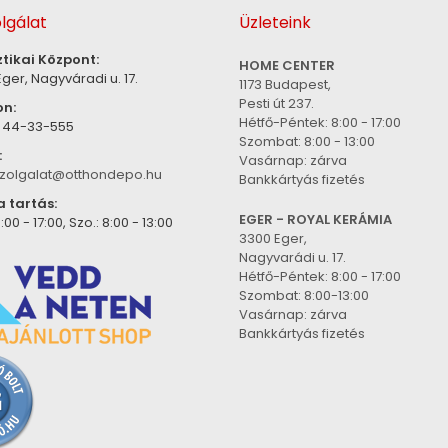
lgálat
Üzleteink
ztikai Központ:
HOME CENTER
ger, Nagyváradi u. 17.
1173 Budapest,
Pesti út 237.
on:
Hétfő-Péntek: 8:00 - 17:00
) 44-33-555
Szombat: 8:00 - 13:00
:
Vasárnap: zárva
zolgalat@otthondepo.hu
Bankkártyás fizetés
a tartás:
EGER - ROYAL KERÁMIA
:00 - 17:00, Szo.: 8:00 - 13:00
3300 Eger,
Nagyvarádi u. 17.
Hétfő-Péntek: 8:00 - 17:00
Szombat: 8:00-13:00
Vasárnap: zárva
Bankkártyás fizetés