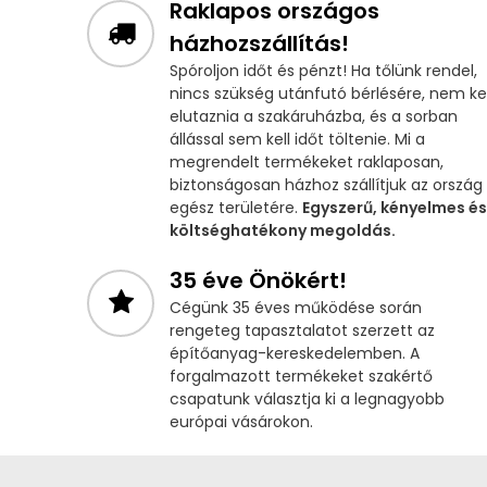
Raklapos országos
házhozszállítás!
Spóroljon időt és pénzt! Ha tőlünk rendel,
nincs szükség utánfutó bérlésére, nem kel
elutaznia a szakáruházba, és a sorban
állással sem kell időt töltenie. Mi a
megrendelt termékeket raklaposan,
biztonságosan házhoz szállítjuk az ország
egész területére.
Egyszerű, kényelmes és
költséghatékony megoldás.
35 éve Önökért!
Cégünk 35 éves működése során
rengeteg tapasztalatot szerzett az
építőanyag-kereskedelemben. A
forgalmazott termékeket szakértő
csapatunk választja ki a legnagyobb
európai vásárokon.