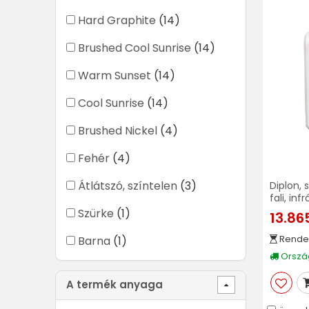
Hard Graphite
(14)
Brushed Cool Sunrise
(14)
Warm Sunset
(14)
Cool Sunrise
(14)
Brushed Nickel
(4)
Fehér
(4)
Átlátszó, színtelen
(3)
Diplon,
fali, inf
Szürke
(1)
13.86
Rende
Barna
(1)
Ország
A termék anyaga