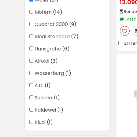
13.09
Mofém
(14)
Rende
Ország
Quadrat 2000
(9)
Ideal Standard
(7)
össze
Hansgrohe
(6)
Alföldi
(3)
Wasserburg
(1)
A.D.
(1)
Sanimix
(1)
Kaldewei
(1)
Kludi
(1)