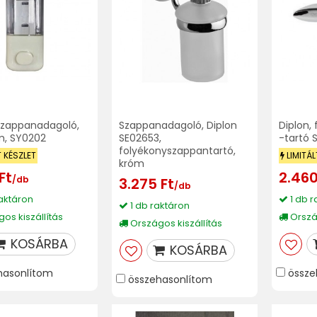
 szappanadagoló,
Szappanadagoló, Diplon
Diplon,
óm, SY0202
SE02653,
-tartó 
folyékonyszappantartó,
T KÉSZLET
LIMITÁL
króm
Ft
2.460
/db
3.275 Ft
/db
aktáron
1 db r
1 db raktáron
os kiszállítás
Ország
Országos kiszállítás
KOSÁRBA
KOSÁRBA
hasonlítom
össze
összehasonlítom