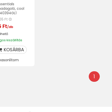
sentials
adagoló, cool
, 40394GL1
165 Ft
 Ft
/db
lhető
os kiszállítás
KOSÁRBA
hasonlítom
1