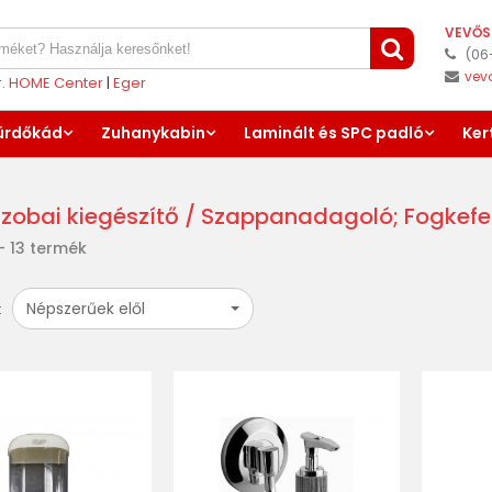
VEVŐS
(06
vev
er. HOME Center
|
Eger
ürdőkád
Zuhanykabin
Laminált és SPC padló
Ker
zobai kiegészítő
/ Szappanadagoló; Fogkefeta
- 13 termék
Népszerűek elől
: