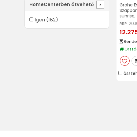
HomeCenterben átvehető
Grohe Es
Szappan
sunrise
Igen
(182)
20.
RRP:
12.275
Rende
Ország
össze