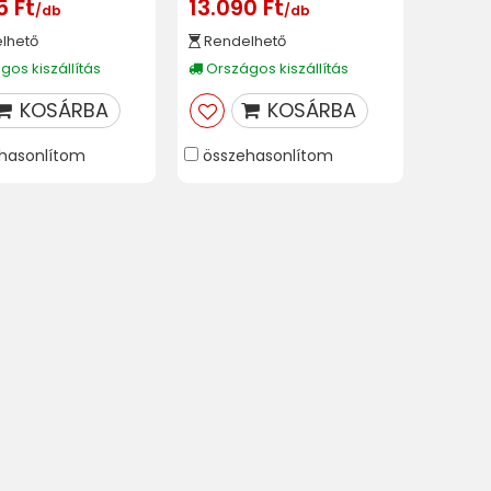
5 Ft
13.090 Ft
/db
/db
lhető
Rendelhető
os kiszállítás
Országos kiszállítás
KOSÁRBA
KOSÁRBA
hasonlítom
összehasonlítom