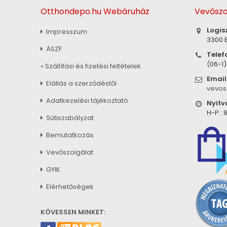
Otthondepo.hu Webáruház
Vevőszo
Logis
Impresszum
3300 E
ÁSZF
Telef
(06-1
» Szállítási és fizetési feltételek
Email
Elállás a szerződéstől
vevos
Adatkezelési tájékoztató
Nyitv
H-P.: 8
Sütiszabályzat
Bemutatkozás
Vevőszolgálat
GYIK
Elérhetőségek
KÖVESSEN MINKET: