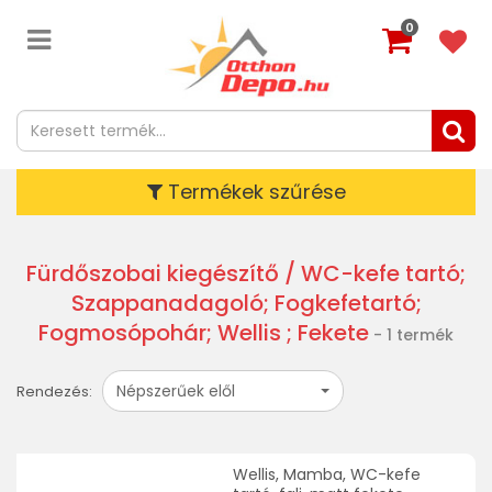
0
Termékek szűrése
Fürdőszobai kiegészítő
/ WC-kefe tartó;
Szappanadagoló; Fogkefetartó;
Fogmosópohár; Wellis ; Fekete
- 1 termék
Népszerűek elől
Rendezés:
Wellis, Mamba, WC-kefe