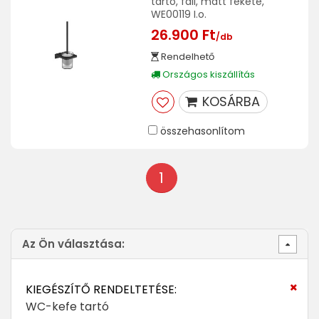
tartó, fali, matt fekete,
WE00119 I.o.
26.900 Ft
/db
Rendelhető
Országos kiszállítás
KOSÁRBA
összehasonlítom
1
Az Ön választása:
KIEGÉSZÍTŐ RENDELTETÉSE:
WC-kefe tartó