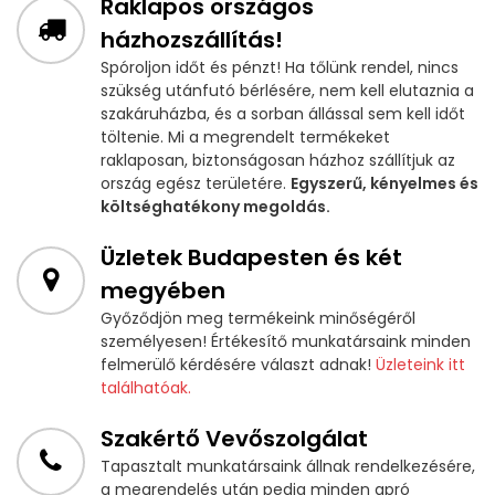
Raklapos országos
házhozszállítás!
Spóroljon időt és pénzt! Ha tőlünk rendel, nincs
szükség utánfutó bérlésére, nem kell elutaznia a
szakáruházba, és a sorban állással sem kell időt
töltenie. Mi a megrendelt termékeket
raklaposan, biztonságosan házhoz szállítjuk az
ország egész területére.
Egyszerű, kényelmes és
költséghatékony megoldás.
Üzletek Budapesten és két
megyében
Győződjön meg termékeink minőségéről
személyesen! Értékesítő munkatársaink minden
felmerülő kérdésére választ adnak!
Üzleteink itt
találhatóak.
Szakértő Vevőszolgálat
Tapasztalt munkatársaink állnak rendelkezésére,
a megrendelés után pedig minden apró