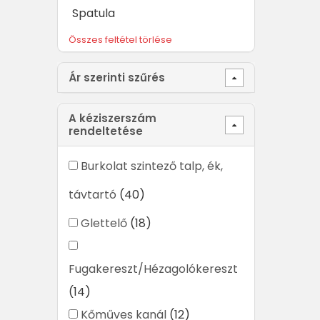
Spatula
Összes feltétel törlése
Ár szerinti szűrés
A kéziszerszám
rendeltetése
Burkolat szintező talp, ék,
távtartó
(40)
Glettelő
(18)
Fugakereszt/Hézagolókereszt
(14)
Kőműves kanál
(12)