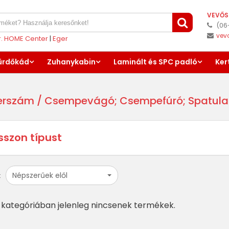
VEVŐS
(06
vev
er. HOME Center
|
Eger
ürdőkád
Zuhanykabin
Laminált és SPC padló
Ker
erszám
/ Csempevágó; Csempefúró; Spatula
sszon típust
Népszerűek elől
:
kategóriában jelenleg nincsenek termékek.