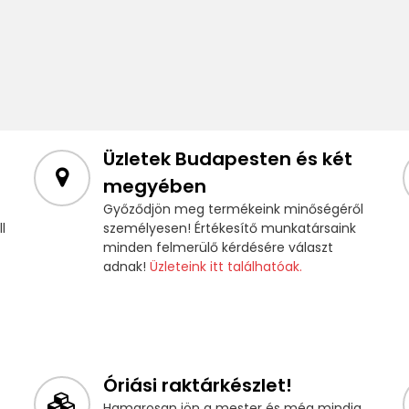
Üzletek Budapesten és két
megyében
Győződjön meg termékeink minőségéről
l
személyesen! Értékesítő munkatársaink
minden felmerülő kérdésére választ
adnak!
Üzleteink itt találhatóak.
Óriási raktárkészlet!
Hamarosan jön a mester és még mindig