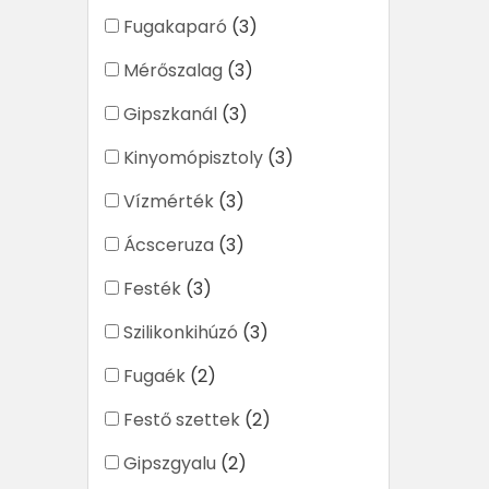
Fugakaparó
(3)
Mérőszalag
(3)
Gipszkanál
(3)
Kinyomópisztoly
(3)
Vízmérték
(3)
Ácsceruza
(3)
Festék
(3)
Szilikonkihúzó
(3)
Fugaék
(2)
Festő szettek
(2)
Gipszgyalu
(2)