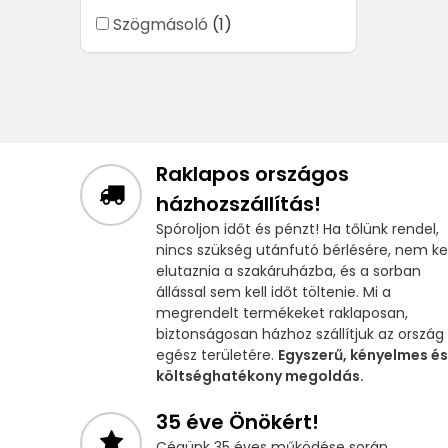
Szögmásoló
(1)
Raklapos országos
házhozszállítás!
Spóroljon időt és pénzt! Ha tőlünk rendel,
nincs szükség utánfutó bérlésére, nem kel
elutaznia a szakáruházba, és a sorban
állással sem kell időt töltenie. Mi a
megrendelt termékeket raklaposan,
biztonságosan házhoz szállítjuk az ország
egész területére.
Egyszerű, kényelmes és
költséghatékony megoldás.
35 éve Önökért!
Cégünk 35 éves működése során