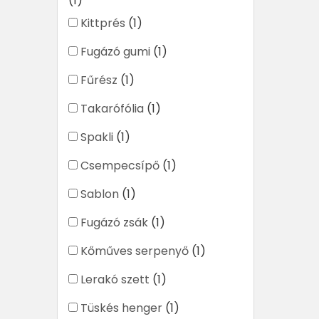
(1)
Kittprés
(1)
Fugázó gumi
(1)
Fűrész
(1)
Takarófólia
(1)
Spakli
(1)
Csempecsípő
(1)
Sablon
(1)
Fugázó zsák
(1)
Kőműves serpenyő
(1)
Lerakó szett
(1)
Tüskés henger
(1)