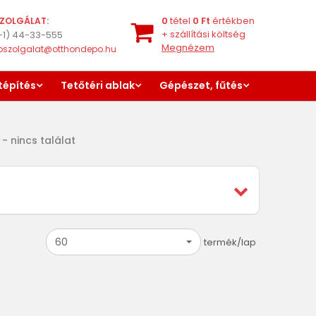
0
tétel
0
Ft
értékben
ZOLGÁLAT:
+
szállítási költség
-1) 44-33-555
Megnézem
oszolgalat@otthondepo.hu
tépítés
Tetőtéri ablak
Gépészet, fűtés
- nincs találat
60
termék/lap