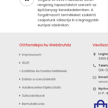
rengeteg tapasztalatot szerzett az
építőanyag-kereskedelemben. A
forgalmazott termékeket szakértő
csapatunk választja ki a legnagyobb
európai vásárokon.
Otthondepo.hu Webáruház
Vevőszo
Logis
Impresszum
3300 E
ÁSZF
Telef
(06-1
» Szállítási és fizetési feltételek
Email
Elállás a szerződéstől
vevos
Adatkezelési tájékoztató
Nyitv
H-P.: 8
Sütiszabályzat
Bemutatkozás