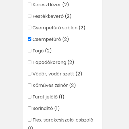
Keresztlézer
(2)
Festékkeverő
(2)
Csempefúró sablon
(2)
Csempefúró
(2)
Fogó
(2)
Tapadókorong
(2)
Vödör, vödör szett
(2)
Kőműves zsinór
(2)
Furat jelölő
(1)
Sorindító
(1)
Flex, sarokcsiszoló, csiszoló