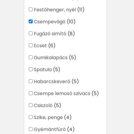
Festőhenger, nyél
(11)
Csempevágó
(10)
Fugázó simító
(8)
Ecset
(6)
Gumikalapács
(5)
Spatula
(5)
Habarcskeverő
(5)
Csempe lemosó szivacs
(5)
Csiszoló
(5)
Szike, penge
(4)
Gyémántfúró
(4)