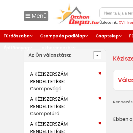
Menü
Üzleteink:
XVII. k
Fürdőszoba
Csempe és padlólap
Csaptelep
F
Építőanyag
Lakberendezés
Az Ön választása:
Kézisz
A KÉZISZERSZÁM
Vála
RENDELTETÉSE:
Csempevágó
A KÉZISZERSZÁM
Rendezés
RENDELTETÉSE:
Csempefúró
Ebben a 
A KÉZISZERSZÁM
RENDELTETÉSE: