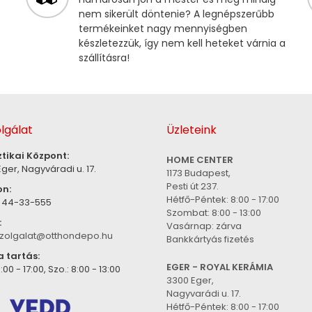
nem sikerült döntenie? A legnépszerűbb
termékeinket nagy mennyiségben
készletezzük, így nem kell heteket várnia a
szállításra!
lgálat
Üzleteink
ztikai Központ:
HOME CENTER
ger, Nagyváradi u. 17.
1173 Budapest,
Pesti út 237.
on:
Hétfő-Péntek: 8:00 - 17:00
) 44-33-555
Szombat: 8:00 - 13:00
:
Vasárnap: zárva
zolgalat@otthondepo.hu
Bankkártyás fizetés
a tartás:
EGER - ROYAL KERÁMIA
:00 - 17:00, Szo.: 8:00 - 13:00
3300 Eger,
Nagyvarádi u. 17.
Hétfő-Péntek: 8:00 - 17:00