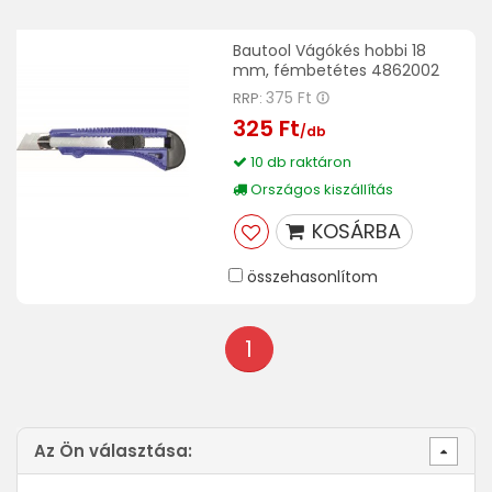
Bautool Vágókés hobbi 18
mm, fémbetétes 4862002
375 Ft
RRP:
325 Ft
/db
10 db raktáron
Országos kiszállítás
KOSÁRBA
összehasonlítom
1
Az Ön választása: