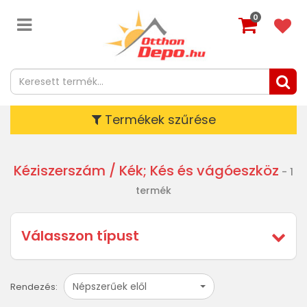
0
Termékek szűrése
Kéziszerszám
/ Kék; Kés és vágóeszköz
- 1
termék
Válasszon típust
Népszerűek elől
Rendezés: