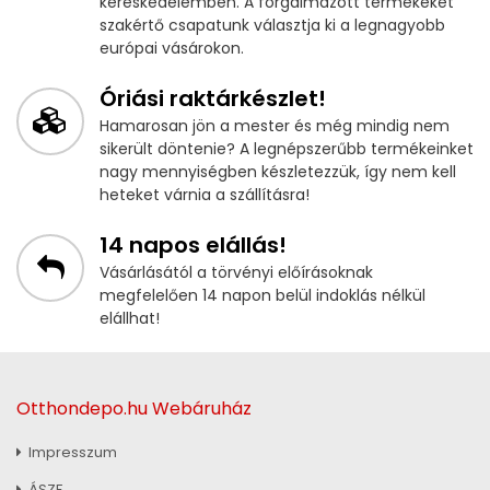
kereskedelemben. A forgalmazott termékeket
szakértő csapatunk választja ki a legnagyobb
európai vásárokon.
Óriási raktárkészlet!
Hamarosan jön a mester és még mindig nem
sikerült döntenie? A legnépszerűbb termékeinket
nagy mennyiségben készletezzük, így nem kell
heteket várnia a szállításra!
14 napos elállás!
Vásárlásától a törvényi előírásoknak
megfelelően 14 napon belül indoklás nélkül
elállhat!
Otthondepo.hu Webáruház
Impresszum
ÁSZF