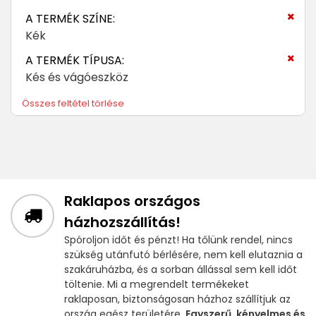
A TERMÉK SZÍNE:
Kék
A TERMÉK TÍPUSA:
Kés és vágóeszköz
Összes feltétel törlése
Raklapos országos
házhozszállítás!
Spóroljon időt és pénzt! Ha tőlünk rendel, nincs
szükség utánfutó bérlésére, nem kell elutaznia a
szakáruházba, és a sorban állással sem kell időt
töltenie. Mi a megrendelt termékeket
raklaposan, biztonságosan házhoz szállítjuk az
ország egész területére.
Egyszerű, kényelmes és