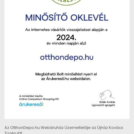
Az OtthonDepo.hu Webáruház Üzemeltetője az Újház Kovács
Tüzép Kft.