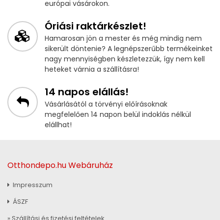
európai vásárokon.
Óriási raktárkészlet!
Hamarosan jön a mester és még mindig nem
sikerült döntenie? A legnépszerűbb termékeinket
nagy mennyiségben készletezzük, így nem kell
heteket várnia a szállításra!
14 napos elállás!
Vásárlásától a törvényi előírásoknak
megfelelően 14 napon belül indoklás nélkül
elállhat!
Otthondepo.hu Webáruház
Impresszum
ÁSZF
» Szállítási és fizetési feltételek