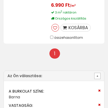
6.990 Ft
2
/m
2
3 m
raktáron
Országos kiszállítás
KOSÁRBA
összehasonlítom
1
Az Ön választása:
A BURKOLAT SZÍNE:
Barna
VASTAGSÁG: