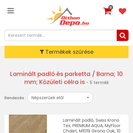
0
Termékek szűrése
Laminált padló és parketta
/ Barna; 10
mm; Közületi célra is
- 5 termék
Népszerűek elől
Rendezés:
Laminált padló, Swiss Krono
Tex, PREMIUM AQUA, MyFloor
Chalet, M1019 Girona Oak, 10