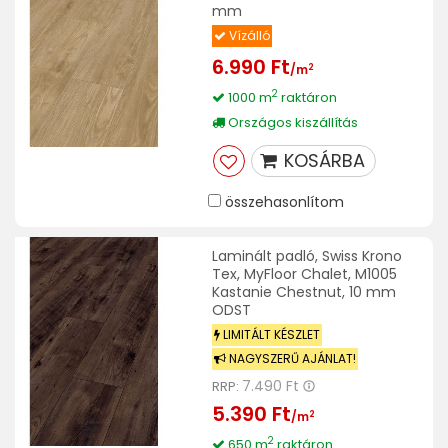
mm
Vízálló
6.990 Ft
2
/m
2
1000 m
raktáron
Országos kiszállítás
KOSÁRBA
összehasonlítom
Laminált padló, Swiss Krono
Tex, MyFloor Chalet, M1005
Kastanie Chestnut, 10 mm
ODST
LIMITÁLT KÉSZLET
NAGYSZERŰ AJÁNLAT!
7.490 Ft
RRP:
5.390 Ft
2
/m
2
650 m
raktáron