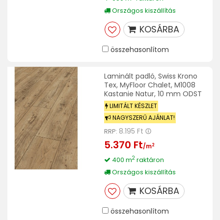
Országos kiszállítás
KOSÁRBA
összehasonlítom
Laminált padló, Swiss Krono
Tex, MyFloor Chalet, M1008
Kastanie Natur, 10 mm ODST
LIMITÁLT KÉSZLET
NAGYSZERŰ AJÁNLAT!
8.195 Ft
RRP:
5.370 Ft
2
/m
2
400 m
raktáron
Országos kiszállítás
KOSÁRBA
összehasonlítom