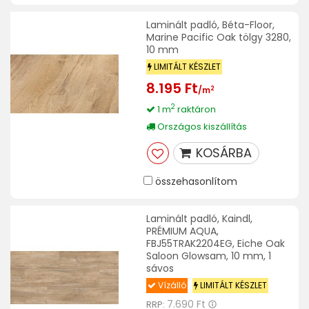
Laminált padló, Béta-Floor,
Marine Pacific Oak tölgy 3280,
10 mm
LIMITÁLT KÉSZLET
8.195 Ft
2
/m
2
1 m
raktáron
Országos kiszállítás
KOSÁRBA
összehasonlítom
Laminált padló, Kaindl,
PRÉMIUM AQUA,
FBJ55TRAK2204EG, Eiche Oak
Saloon Glowsam, 10 mm, 1
sávos
Vízálló
LIMITÁLT KÉSZLET
7.690 Ft
RRP: