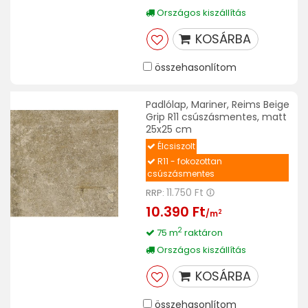
Országos kiszállítás
KOSÁRBA
összehasonlítom
Padlólap, Mariner, Reims Beige
Grip R11 csúszásmentes, matt
25x25 cm
Élcsiszolt
R11 - fokozottan
csúszásmentes
11.750 Ft
RRP:
10.390 Ft
2
/m
2
75 m
raktáron
Országos kiszállítás
KOSÁRBA
összehasonlítom