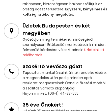
raklaposan, biztonságosan házhoz szállítjuk az
ország egész területére.
Egyszerű, kényelmes és
költséghatékony megoldás.
Üzletek Budapesten és két
megyében
Győződjön meg termékeink minőségéről
személyesen! Értékesítő munkatársaink minden
felmerülő kérdésére választ adnak!
Üzleteink itt
találhatóak.
Szakértő Vevőszolgálat
Tapasztalt munkatársaink állnak rendelkezésére,
a megrendelés után pedig minden apró
részletet megbeszélnek Önnel a fizetési módtól
a szállítás várható időpontjáig!
Hívjon minket: (06-1) 44-33-555
35 éve Önökért!
Cégünk 35 éves működése során rengeteg