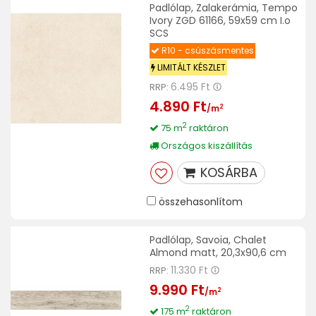
Padlólap, Zalakerámia, Tempo
Ivory ZGD 61166, 59x59 cm I.o
SCS
R10 - csúszásmentes
LIMITÁLT KÉSZLET
6.495 Ft
RRP:
4.890 Ft
2
/m
2
75 m
raktáron
Országos kiszállítás
KOSÁRBA
összehasonlítom
Padlólap, Savoia, Chalet
Almond matt, 20,3x90,6 cm
11.330 Ft
RRP:
9.990 Ft
2
/m
2
175 m
raktáron