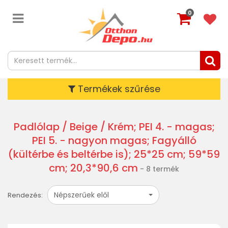
0
Termékek szűrése
Padlólap
/ Beige / Krém; PEI 4. - magas;
PEI 5. - nagyon magas; Fagyálló
(kültérbe és beltérbe is); 25*25 cm; 59*59
cm; 20,3*90,6 cm
- 8 termék
Népszerűek elől
Rendezés: