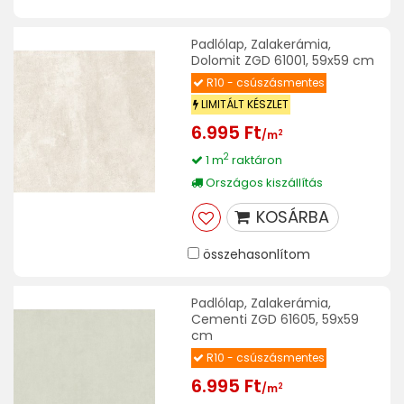
Padlólap, Zalakerámia,
Dolomit ZGD 61001, 59x59 cm
R10 - csúszásmentes
LIMITÁLT KÉSZLET
6.995 Ft
2
/m
2
1 m
raktáron
Országos kiszállítás
KOSÁRBA
összehasonlítom
Padlólap, Zalakerámia,
Cementi ZGD 61605, 59x59
cm
R10 - csúszásmentes
6.995 Ft
2
/m