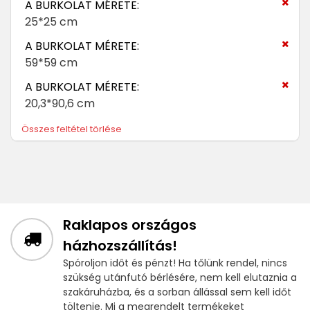
A BURKOLAT MÉRETE:
25*25 cm
A BURKOLAT MÉRETE:
59*59 cm
A BURKOLAT MÉRETE:
20,3*90,6 cm
Összes feltétel törlése
Raklapos országos
házhozszállítás!
Spóroljon időt és pénzt! Ha tőlünk rendel, nincs
szükség utánfutó bérlésére, nem kell elutaznia a
szakáruházba, és a sorban állással sem kell időt
töltenie. Mi a megrendelt termékeket