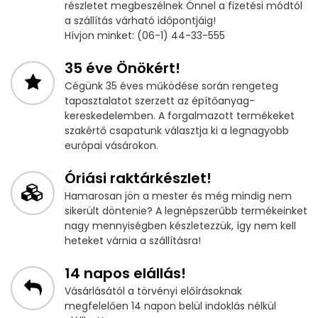
részletet megbeszélnek Önnel a fizetési módtól
a szállítás várható időpontjáig!
Hívjon minket: (06-1) 44-33-555
35 éve Önökért!
Cégünk 35 éves működése során rengeteg
tapasztalatot szerzett az építőanyag-
kereskedelemben. A forgalmazott termékeket
szakértő csapatunk választja ki a legnagyobb
európai vásárokon.
Óriási raktárkészlet!
Hamarosan jön a mester és még mindig nem
sikerült döntenie? A legnépszerűbb termékeinket
nagy mennyiségben készletezzük, így nem kell
heteket várnia a szállításra!
14 napos elállás!
Vásárlásától a törvényi előírásoknak
megfelelően 14 napon belül indoklás nélkül