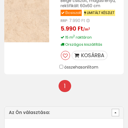
Beige csiszolt, magasfényű,
rektifikált 60x60 cm
Élcsiszolt
LIMITÁLT KÉSZLET
7.990 Ft
RRP:
5.990 Ft
2
/m
2
15 m
raktáron
Országos kiszállítás
KOSÁRBA
összehasonlítom
1
Az Ön választása: