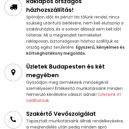
Raklapos országos
házhozszállítás!
Spóroljon időt és pénzt! Ha tőlünk rendel, nincs
szükség utánfutó bérlésére, nem kell elutaznia a
szakáruházba, és a sorban állással sem kell időt
töltenie. Mi a megrendelt termékeket
raklaposan, biztonságosan házhoz szállítjuk az
ország egész területére.
Egyszerű, kényelmes és
költséghatékony megoldás.
Üzletek Budapesten és két
megyében
Győződjön meg termékeink minőségéről
személyesen! Értékesítő munkatársaink minden
felmerülő kérdésére választ adnak!
Üzleteink itt
találhatóak.
Szakértő Vevőszolgálat
Tapasztalt munkatársaink állnak rendelkezésére,
a megrendelés után pedig minden apró