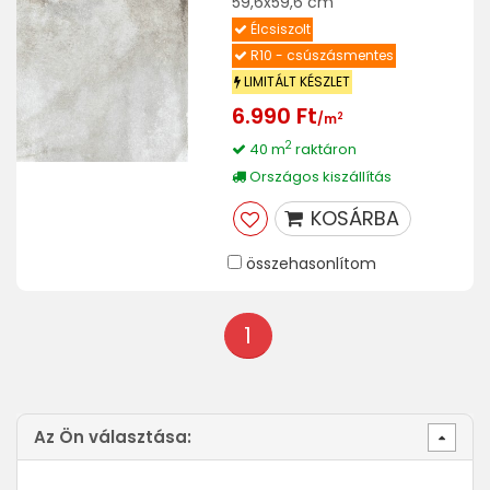
59,6x59,6 cm
Élcsiszolt
R10 - csúszásmentes
LIMITÁLT KÉSZLET
6.990 Ft
2
/m
2
40 m
raktáron
Országos kiszállítás
KOSÁRBA
összehasonlítom
1
Az Ön választása: