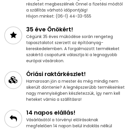
részletet megbeszélnek Önnel a fizetési módtól
a szállítás várható időpontjáig!
Hívjon minket: (06-1) 44-33-555
35 éve Önökért!
Cégünk 35 éves működése során rengeteg
tapasztalatot szerzett az építőanyag-
kereskedelemben. A forgalmazott termékeket
szakértő csapatunk választja ki a legnagyobb
európai vásárokon.
Óriási raktárkészlet!
Hamarosan jön a mester és még mindig nem
sikerült döntenie? A legnépszerűbb termékeinket
nagy mennyiségben készletezzük, így nem kell
heteket várnia a szállításra!
14 napos elállás!
Vásárlásától a törvényi előírásoknak
megfelelően 14 napon belül indoklás nélkül