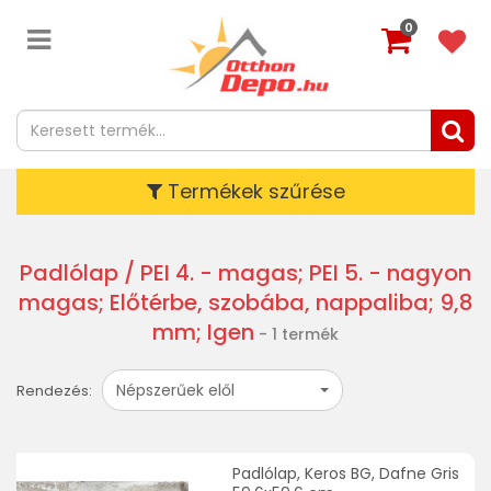
0
Termékek szűrése
Padlólap
/ PEI 4. - magas; PEI 5. - nagyon
magas; Előtérbe, szobába, nappaliba; 9,8
mm; Igen
- 1 termék
Népszerűek elől
Rendezés:
Padlólap, Keros BG, Dafne Gris