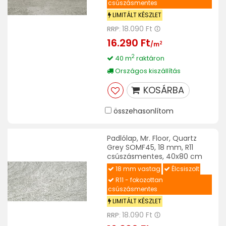
csúszásmentes
LIMITÁLT KÉSZLET
18.090 Ft
RRP:
16.290 Ft
2
/m
2
40 m
raktáron
Országos kiszállítás
KOSÁRBA
összehasonlítom
Padlólap, Mr. Floor, Quartz
Grey SOMF45, 18 mm, R11
csúszásmentes, 40x80 cm
18 mm vastag
Élcsiszolt
R11 - fokozottan
csúszásmentes
LIMITÁLT KÉSZLET
18.090 Ft
RRP: