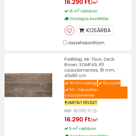
16.290 Ft
2
/m
2
15 m
raktáron
Országos kiszállítás
KOSÁRBA
összehasonlítom
Padlólap, Mr. Floor, Deck
Brown, SOMF49, R11
csúszásmentes, 18 mm,
40x80 cm
18 mm vastag
Élcsiszolt
R11 - fokozottan
csúszásmentes
LIMITÁLT KÉSZLET
18.090 Ft
RRP:
16.290 Ft
2
/m
2
5 m
raktáron