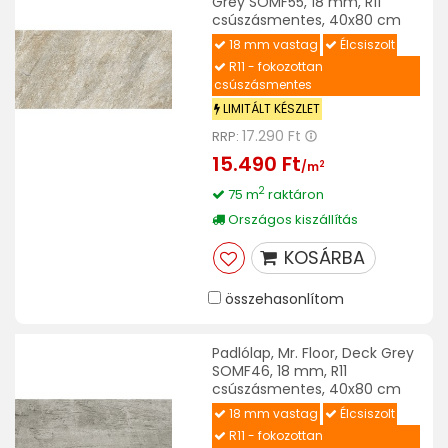
Grey SOMF55, 18 mm, R11
csúszásmentes, 40x80 cm
18 mm vastag
Élcsiszolt
R11 - fokozottan
csúszásmentes
LIMITÁLT KÉSZLET
17.290 Ft
RRP:
15.490 Ft
2
/m
2
75 m
raktáron
Országos kiszállítás
KOSÁRBA
összehasonlítom
Padlólap, Mr. Floor, Deck Grey
SOMF46, 18 mm, R11
csúszásmentes, 40x80 cm
18 mm vastag
Élcsiszolt
R11 - fokozottan