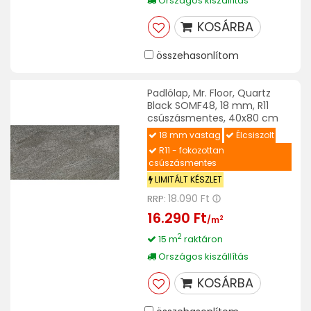
Országos kiszállítás
KOSÁRBA
összehasonlítom
Padlólap, Mr. Floor, Quartz
Black SOMF48, 18 mm, R11
csúszásmentes, 40x80 cm
18 mm vastag
Élcsiszolt
R11 - fokozottan
csúszásmentes
LIMITÁLT KÉSZLET
18.090 Ft
RRP:
16.290 Ft
2
/m
2
15 m
raktáron
Országos kiszállítás
KOSÁRBA