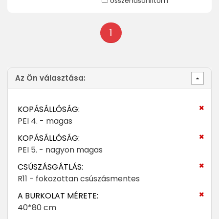
összehasonlítom
1
Az Ön választása:
KOPÁSÁLLÓSÁG:
PEI 4. - magas
KOPÁSÁLLÓSÁG:
PEI 5. - nagyon magas
CSÚSZÁSGÁTLÁS:
R11 - fokozottan csúszásmentes
A BURKOLAT MÉRETE:
40*80 cm