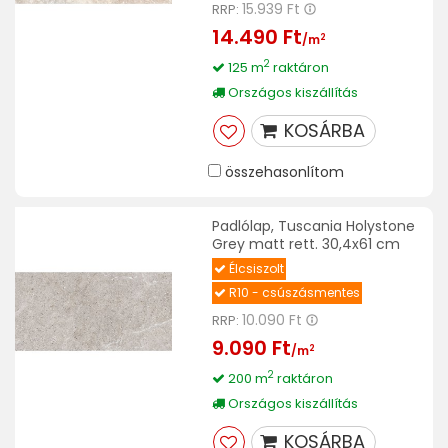
15.939 Ft
RRP:
14.490 Ft
2
/m
2
125 m
raktáron
Országos kiszállítás
KOSÁRBA
összehasonlítom
Padlólap, Tuscania Holystone
Grey matt rett. 30,4x61 cm
Élcsiszolt
R10 - csúszásmentes
10.090 Ft
RRP:
9.090 Ft
2
/m
2
200 m
raktáron
Országos kiszállítás
KOSÁRBA