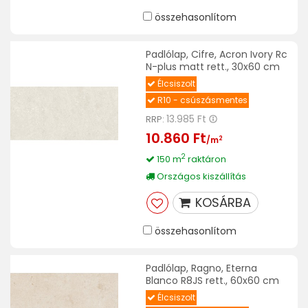
összehasonlítom
Padlólap, Cifre, Acron Ivory Rc
N-plus matt rett., 30x60 cm
Élcsiszolt
R10 - csúszásmentes
13.985 Ft
RRP:
10.860 Ft
2
/m
2
150 m
raktáron
Országos kiszállítás
KOSÁRBA
összehasonlítom
Padlólap, Ragno, Eterna
Blanco R8JS rett., 60x60 cm
Élcsiszolt