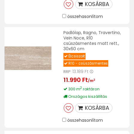
KOSÁRBA
összehasonlítom
Padlólap, Ragno, Travertino,
Vein Noce, R10
csúszásmentes matt rett.,
30x60 cm
Élcsiszolt
R10 - csúszásmentes
13.189 Ft
RRP:
11.990 Ft
2
/m
2
300 m
raktáron
Országos kiszállítás
KOSÁRBA
összehasonlítom