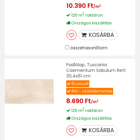
10.390 Ft
2
/m
2
125 m
raktáron
Országos kiszállítás
KOSÁRBA
összehasonlítom
Padlólap, Tuscania
Caementum Sabulum Rett
30,4x61 cm
Élcsiszolt
R10 - csúszásmentes
8.690 Ft
2
/m
2
125 m
raktáron
Országos kiszállítás
KOSÁRBA