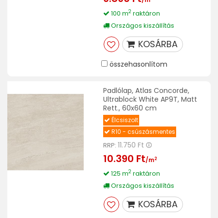
2
100 m
raktáron
Országos kiszállítás
KOSÁRBA
összehasonlítom
Padlólap, Atlas Concorde,
Ultrablock White AP9T, Matt
Rett., 60x60 cm
Élcsiszolt
R10 - csúszásmentes
11.750 Ft
RRP:
10.390 Ft
2
/m
2
125 m
raktáron
Országos kiszállítás
KOSÁRBA