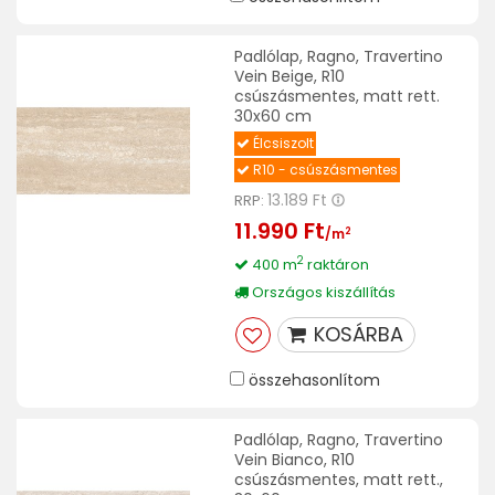
Padlólap, Ragno, Travertino
Vein Beige, R10
csúszásmentes, matt rett.
30x60 cm
Élcsiszolt
R10 - csúszásmentes
13.189 Ft
RRP:
11.990 Ft
2
/m
2
400 m
raktáron
Országos kiszállítás
KOSÁRBA
összehasonlítom
Padlólap, Ragno, Travertino
Vein Bianco, R10
csúszásmentes, matt rett.,