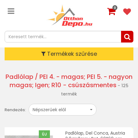
0
Termékek szűrése
Padlólap
/ PEI 4. - magas; PEI 5. - nagyon
magas; Igen; R10 - csúszásmentes
- 125
termék
Népszerűek elől
Rendezés:
Padlólap, Del Conca, Austria
ÚJ