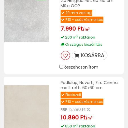
2.0 Hellgrau Ret. 60*60 cm
MS.o OOP
20 mm vastag
R10 - csúszásmentes
7.990 Ft
2
/m
2
200 m
raktáron
Országos kiszállítás
KOSÁRBA
összehasonlítom
Padlólap, Navarti, Ziro Crema
matt rett.. 60x60 cm
Élcsiszolt
R10 - csúszásmentes
12.380 Ft
RRP:
10.890 Ft
2
/m
2
850 m
raktáron