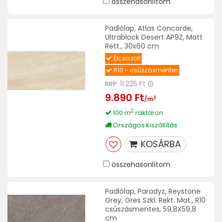
összehasonlítom
Padlólap, Atlas Concorde,
Ultrablock Desert AP9Z, Matt
Rett., 30x60 cm
Élcsiszolt
R10 - csúszásmentes
11.225 Ft
RRP:
9.890 Ft
2
/m
2
100 m
raktáron
Országos kiszállítás
KOSÁRBA
összehasonlítom
Padlólap, Paradyz, Reystone
Grey, Gres Szkl. Rekt. Mat., R10
csúszásmentes, 59,8X59,8
cm