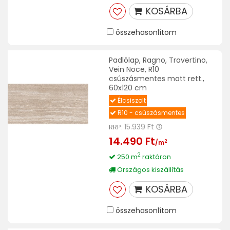
KOSÁRBA
összehasonlítom
Padlólap, Ragno, Travertino,
Vein Noce, R10
csúszásmentes matt rett.,
60x120 cm
Élcsiszolt
R10 - csúszásmentes
15.939 Ft
RRP:
14.490 Ft
2
/m
2
250 m
raktáron
Országos kiszállítás
KOSÁRBA
összehasonlítom