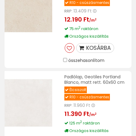
R10 - csúszásmentes
13.409 Ft
RRP:
12.190 Ft
2
/m
2
75 m
raktáron
Országos kiszállítás
KOSÁRBA
összehasonlítom
Padlólap, Geotiles Portland
Blanco, matt rett. 60x60 cm
Élcsiszolt
R10 - csúszásmentes
11.960 Ft
RRP:
11.390 Ft
2
/m
2
125 m
raktáron
Országos kiszállítás