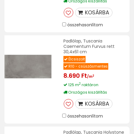
Országos kiszállítás
KOSÁRBA
összehasonlítom
Padlólap, Tuscania
Caementum Furvus rett
30,4x61 cm
Élcsiszolt
R10 - csúszásmentes
8.690 Ft
2
/m
2
125 m
raktáron
Országos kiszállítás
KOSÁRBA
összehasonlítom
Padlólap, Tuscania Holystone