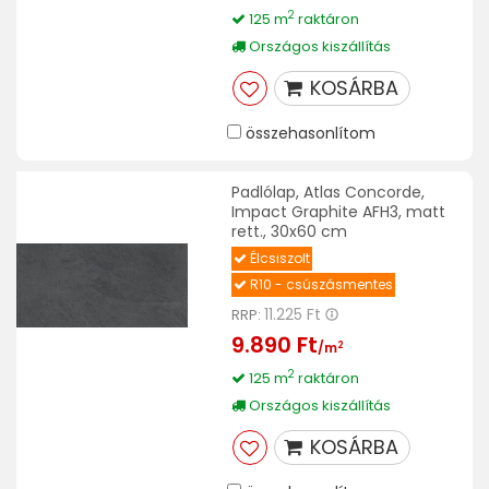
2
125 m
raktáron
Országos kiszállítás
KOSÁRBA
összehasonlítom
Padlólap, Atlas Concorde,
Impact Graphite AFH3, matt
rett., 30x60 cm
Élcsiszolt
R10 - csúszásmentes
11.225 Ft
RRP:
9.890 Ft
2
/m
2
125 m
raktáron
Országos kiszállítás
KOSÁRBA