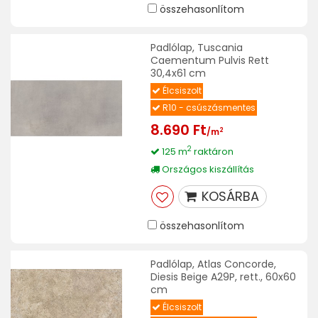
összehasonlítom
Padlólap, Tuscania
Caementum Pulvis Rett
30,4x61 cm
Élcsiszolt
R10 - csúszásmentes
8.690 Ft
2
/m
2
125 m
raktáron
Országos kiszállítás
KOSÁRBA
összehasonlítom
Padlólap, Atlas Concorde,
Diesis Beige A29P, rett., 60x60
cm
Élcsiszolt