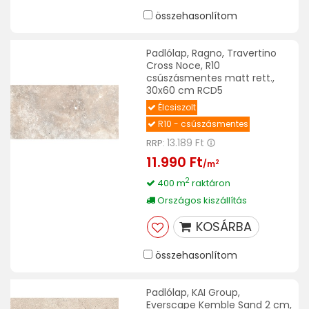
összehasonlítom
Padlólap, Ragno, Travertino
Cross Noce, R10
csúszásmentes matt rett.,
30x60 cm RCD5
Élcsiszolt
R10 - csúszásmentes
13.189 Ft
RRP:
11.990 Ft
2
/m
2
400 m
raktáron
Országos kiszállítás
KOSÁRBA
összehasonlítom
Padlólap, KAI Group,
Everscape Kemble Sand 2 cm,