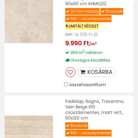
60x60 cm KHMQ02
20 mm vastag
Élcsiszolt
R10 - csúszásmentes
LIMITÁLT KÉSZLET
14.935 Ft
RRP:
9.990 Ft
2
/m
2
350 m
raktáron
Országos kiszállítás
KOSÁRBA
összehasonlítom
Padlólap, Ragno, Travertino,
Vein Beige R10
csúszásmentes, matt rett.,
60x120 cm
Élcsiszolt
R10 - csúszásmentes