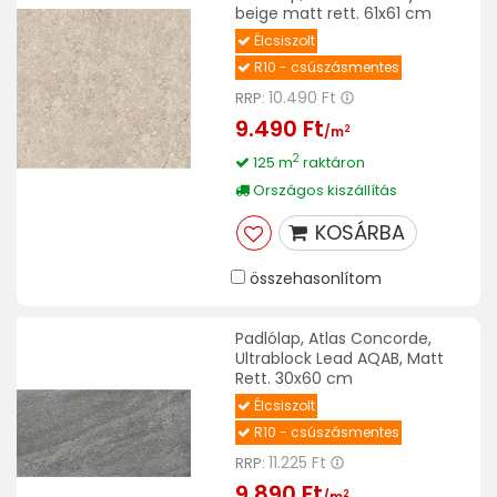
beige matt rett. 61x61 cm
Élcsiszolt
R10 - csúszásmentes
10.490 Ft
RRP:
9.490 Ft
2
/m
2
125 m
raktáron
Országos kiszállítás
KOSÁRBA
összehasonlítom
Padlólap, Atlas Concorde,
Ultrablock Lead AQAB, Matt
Rett. 30x60 cm
Élcsiszolt
R10 - csúszásmentes
11.225 Ft
RRP:
9.890 Ft
2
/m