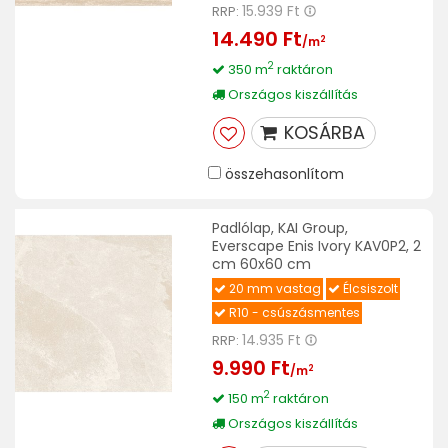
15.939 Ft
RRP:
14.490 Ft
2
/m
2
350 m
raktáron
Országos kiszállítás
KOSÁRBA
összehasonlítom
Padlólap, KAI Group,
Everscape Enis Ivory KAV0P2, 2
cm 60x60 cm
20 mm vastag
Élcsiszolt
R10 - csúszásmentes
14.935 Ft
RRP:
9.990 Ft
2
/m
2
150 m
raktáron
Országos kiszállítás