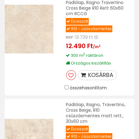
Padlólap, Ragno Travertino
Cross Beige R10 Rett 60x60
cm RCCG
Élcsiszolt
R10 - csúszásmentes
13.739 Ft
RRP:
12.490 Ft
2
/m
2
300 m
raktáron
Országos kiszállítás
KOSÁRBA
összehasonlítom
Padlólap, Ragno, Travertino,
Cross Beige, R10
csúszásmentes matt rett.,
30x60 cm
Élcsiszolt
R10 - csúszásmentes