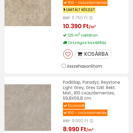
R10 - csúszásmentes
LIMITÁLT KÉSZLET
11.750 Ft
RRP:
10.390 Ft
2
/m
2
125 m
raktáron
Országos kiszállítás
KOSÁRBA
összehasonlítom
Padlólap, Paradyz, Reystone
Light Grey, Gres Szkl. Rekt.
Mat., R10 csúszásmentes,
59,8X59,8 cm
Élcsiszolt
R10 - csúszásmentes
9.690 Ft
RRP:
8.990 Ft
2
/m