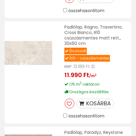
összehasonlítom
Padlólap, Ragno, Travertino,
Cross Bianco, R10
csúszásmentes matt rett.,
30x60 cm
Élcsiszolt
R10 - csúszásmentes
13.189 Ft
RRP:
11.990 Ft
2
/m
2
175 m
raktáron
Országos kiszállítás
KOSÁRBA
összehasonlítom
Padlólap, Paradyz, Reystone