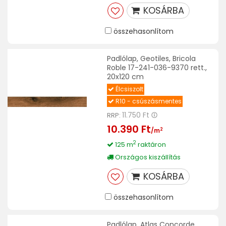
KOSÁRBA
összehasonlítom
Padlólap, Geotiles, Bricola
Roble 17-241-036-9370 rett.,
20x120 cm
Élcsiszolt
R10 - csúszásmentes
11.750 Ft
RRP:
10.390 Ft
2
/m
2
125 m
raktáron
Országos kiszállítás
KOSÁRBA
összehasonlítom
Padlólap, Atlas Concorde,