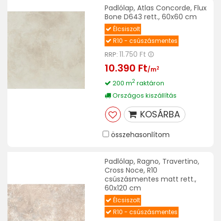
Padlólap, Atlas Concorde, Flux
Bone D643 rett., 60x60 cm
Élcsiszolt
R10 - csúszásmentes
11.750 Ft
RRP:
10.390 Ft
2
/m
2
200 m
raktáron
Országos kiszállítás
KOSÁRBA
összehasonlítom
Padlólap, Ragno, Travertino,
Cross Noce, R10
csúszásmentes matt rett.,
60x120 cm
Élcsiszolt
R10 - csúszásmentes