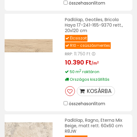
összehasonlítom
Padlólap, Geotiles, Bricola
Haya 17-241-165-9370 rett.,
20x120 cm
Élcsiszolt
R10 - csúszásmentes
11.750 Ft
RRP:
10.390 Ft
2
/m
2
50 m
raktáron
Országos kiszállítás
KOSÁRBA
összehasonlítom
Padlólap, Ragno, Eterna Mix
Beige, matt rett. 60x60 cm
R8JW