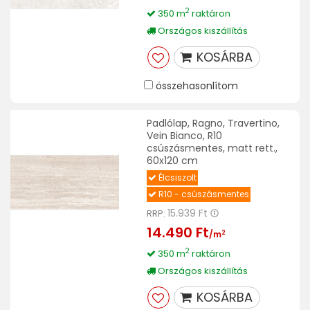
2
350 m
raktáron
Országos kiszállítás
KOSÁRBA
összehasonlítom
Padlólap, Ragno, Travertino,
Vein Bianco, R10
csúszásmentes, matt rett.,
60x120 cm
Élcsiszolt
R10 - csúszásmentes
15.939 Ft
RRP:
14.490 Ft
2
/m
2
350 m
raktáron
Országos kiszállítás
KOSÁRBA