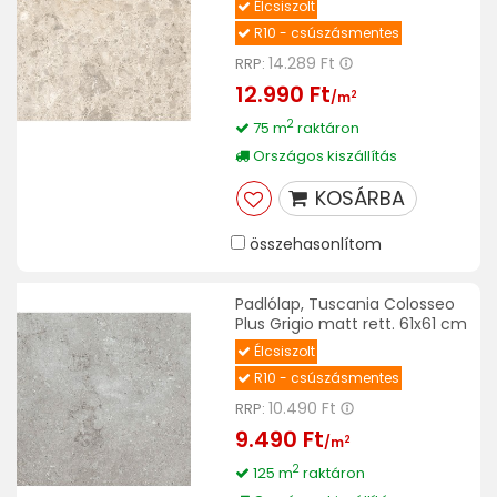
Élcsiszolt
R10 - csúszásmentes
14.289 Ft
RRP:
12.990 Ft
2
/m
2
75 m
raktáron
Országos kiszállítás
KOSÁRBA
összehasonlítom
Padlólap, Tuscania Colosseo
Plus Grigio matt rett. 61x61 cm
Élcsiszolt
R10 - csúszásmentes
10.490 Ft
RRP:
9.490 Ft
2
/m
2
125 m
raktáron