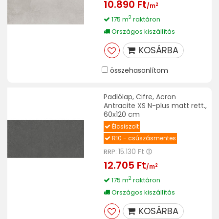
10.890 Ft
2
/m
2
175 m
raktáron
Országos kiszállítás
KOSÁRBA
összehasonlítom
Padlólap, Cifre, Acron
Antracite XS N-plus matt rett.,
60x120 cm
Élcsiszolt
R10 - csúszásmentes
15.130 Ft
RRP:
12.705 Ft
2
/m
2
175 m
raktáron
Országos kiszállítás
KOSÁRBA