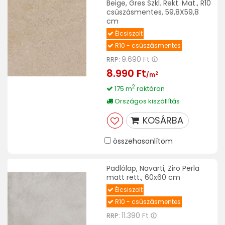
Beige, Gres Szkl. Rekt. Mat., R10
csúszásmentes, 59,8X59,8
cm
Élcsiszolt
R10 - csúszásmentes
9.690 Ft
RRP:
8.990 Ft
2
/m
2
175 m
raktáron
Országos kiszállítás
KOSÁRBA
összehasonlítom
Padlólap, Navarti, Ziro Perla
matt rett., 60x60 cm
Élcsiszolt
R10 - csúszásmentes
11.390 Ft
RRP: