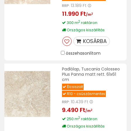
13.189 Ft
RRP:
11.990 Ft
2
/m
2
300 m
raktáron
Országos kiszállítás
KOSÁRBA
összehasonlítom
Padlólap, Tuscania Colosseo
Plus Panna matt rett. 61x61
cm
Élcsiszolt
R10 - csúszásmentes
10.439 Ft
RRP:
9.490 Ft
2
/m
2
250 m
raktáron
Országos kiszállítás