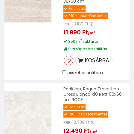
30x60 cm
Élcsiszolt
R10 - csúszásmentes
13.189 Ft
RRP:
11.990 Ft
2
/m
2
350 m
raktáron
Országos kiszállítás
KOSÁRBA
összehasonlítom
Padlólap, Ragno Travertino
Cross Bianco R10 Rett 60x60
cm RCCF
Élcsiszolt
R10 - csúszásmentes
13.739 Ft
RRP:
12.490 Ft
2
/m