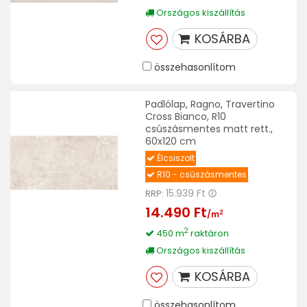
Országos kiszállítás
KOSÁRBA
összehasonlítom
Padlólap, Ragno, Travertino
Cross Bianco, R10
csúszásmentes matt rett.,
60x120 cm
Élcsiszolt
R10 - csúszásmentes
15.939 Ft
RRP:
14.490 Ft
2
/m
2
450 m
raktáron
Országos kiszállítás
KOSÁRBA
összehasonlítom