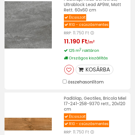
Ultrablock Lead AP9W, Matt
Rett. 60x60 cm
Élcsiszolt
R10 - csúszásmentes
11.750 Ft
RRP:
11.190 Ft
2
/m
2
125 m
raktáron
Országos kiszállítás
KOSÁRBA
összehasonlítom
Padlólap, Geotiles, Bricola Miel
17-241-258-9370 rett., 20x120
cm
Élcsiszolt
R10 - csúszásmentes
11.750 Ft
RRP: