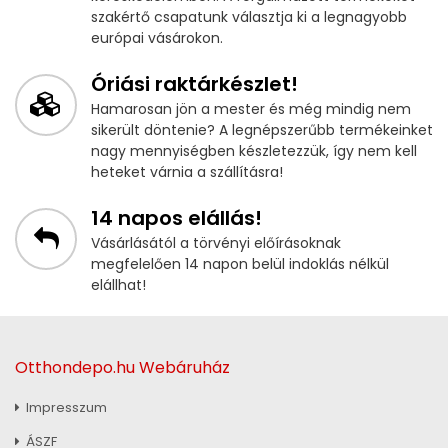
szakértő csapatunk választja ki a legnagyobb
európai vásárokon.
Óriási raktárkészlet!
Hamarosan jön a mester és még mindig nem
sikerült döntenie? A legnépszerűbb termékeinket
nagy mennyiségben készletezzük, így nem kell
heteket várnia a szállításra!
14 napos elállás!
Vásárlásától a törvényi előírásoknak
megfelelően 14 napon belül indoklás nélkül
elállhat!
Otthondepo.hu Webáruház
Impresszum
ÁSZF