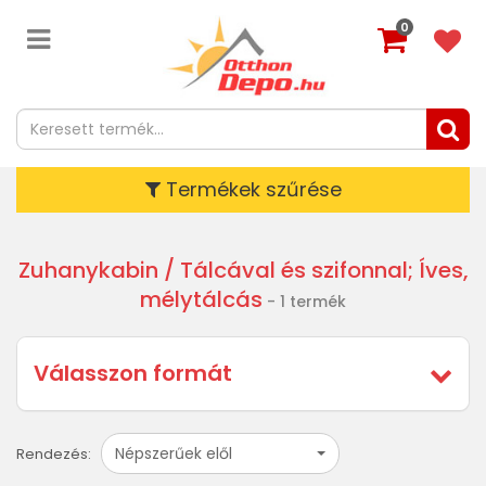
0
Termékek szűrése
Zuhanykabin
/ Tálcával és szifonnal; Íves,
mélytálcás
- 1 termék
Válasszon formát
Népszerűek elől
Rendezés: