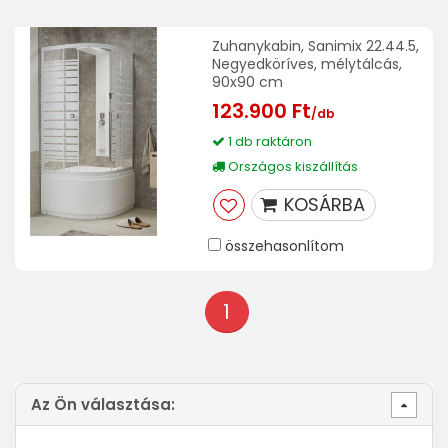
Zuhanykabin, Sanimix 22.44.5,
Negyedköríves, mélytálcás,
90x90 cm
123.900 Ft
/db
1 db raktáron
Országos kiszállítás
KOSÁRBA
összehasonlítom
1
Az Ön választása: