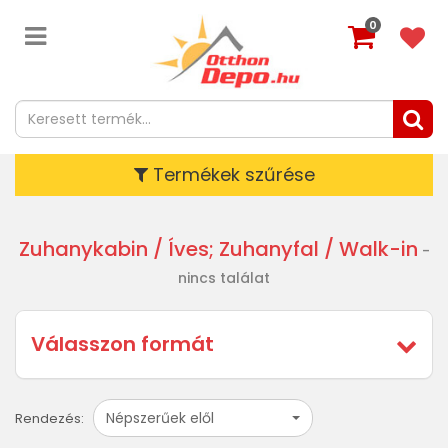
0
Termékek szűrése
Zuhanykabin
/ Íves; Zuhanyfal / Walk-in
-
nincs találat
Válasszon formát
Népszerűek elől
Rendezés: