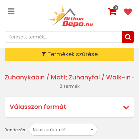
0
Termékek szűrése
Zuhanykabin
/ Matt; Zuhanyfal / Walk-in
-
2 termék
Válasszon formát
Népszerűek elől
Rendezés: