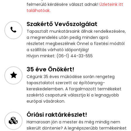
felmerülő kérdésére választ adnak!
Üzleteink itt
találhatóak.
Szakértő Vevőszolgálat
Tapasztalt munkatársaink állnak rendelkezésére,
a megrendelés után pedig minden apró
részletet megbeszélnek Önnel a fizetési módtól
a szállítás várható időpontjáig!
Hívjon minket: (06-1) 44-33-555
35 éve Önökért!
Cégünk 35 éves működése során rengeteg
tapasztalatot szerzett az építőanyag-
kereskedelemben. A forgalmazott termékeket
szakértő csapatunk választja ki a legnagyobb
európai vásárokon.
Óriási raktárkészlet!
Hamarosan jön a mester és még mindig nem
sikerült döntenie? A legnépszerűbb termékeinket