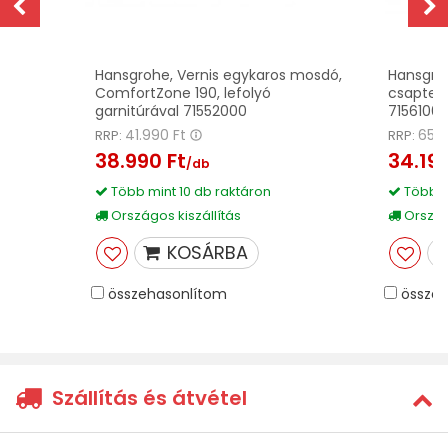
Hansgrohe, Vernis egykaros mosdó,
Hansgro
ComfortZone 190, lefolyó
csaptele
garnitúrával 71552000
7156100
41.990 Ft
65.5
RRP:
RRP:
38.990 Ft
34.190
/db
Több mint 10 db raktáron
Több m
Országos kiszállítás
Országo
KOSÁRBA
összehasonlítom
összeh
Szállítás és átvétel