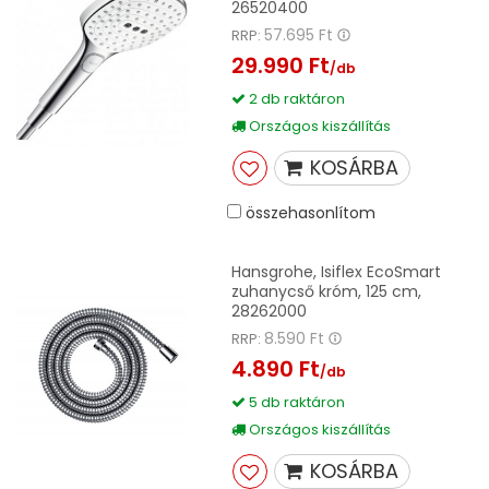
26520400
57.695 Ft
RRP:
29.990 Ft
/db
2 db raktáron
Országos kiszállítás
KOSÁRBA
összehasonlítom
Hansgrohe, Isiflex EcoSmart
zuhanycső króm, 125 cm,
28262000
8.590 Ft
RRP:
4.890 Ft
/db
5 db raktáron
Országos kiszállítás
KOSÁRBA