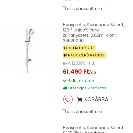
összehasonlítom
Hansgrohe, Raindance Select,
120 / Unica'S Puro
zuhanyszett, 0,65m, króm,
26620000
LIMITÁLT KÉSZLET
NAGYSZERŰ AJÁNLAT!
120.180 Ft
RRP:
61.490 Ft
/db
4 db raktáron
Országos kiszállítás
KOSÁRBA
összehasonlítom
Hansgrohe, Raindance Select
E 120 3jet kézizuhany,