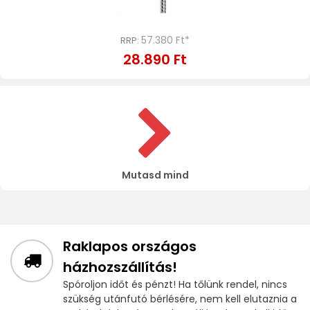
57.380 Ft*
RRP:
28.890 Ft
Mutasd mind
Raklapos országos
házhozszállítás!
Spóroljon időt és pénzt! Ha tőlünk rendel, nincs
szükség utánfutó bérlésére, nem kell elutaznia a