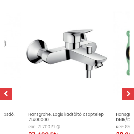
 mosdó,
Hansgrohe, Logis kádtöltő csaptelep
Hansgroh
71400000
DN15/DN
71.700 Ft
85.6
RRP:
RRP: