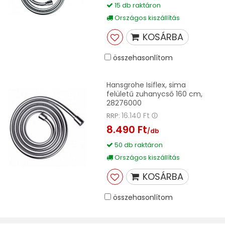
15 db raktáron
Országos kiszállítás
KOSÁRBA
összehasonlítom
Hansgrohe Isiflex, sima
felületű zuhanycső 160 cm,
28276000
16.140 Ft
RRP:
8.490 Ft
/db
50 db raktáron
Országos kiszállítás
KOSÁRBA
összehasonlítom