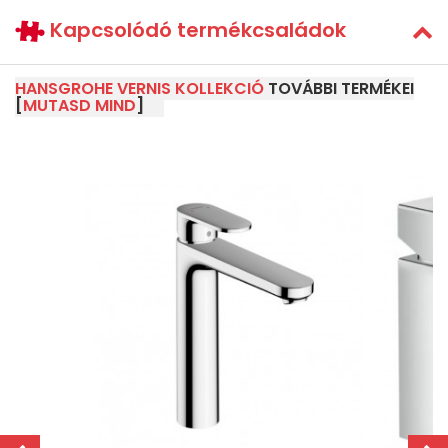
Kapcsolódó termékcsaládok
HANSGROHE VERNIS KOLLEKCIÓ
TOVÁBBI TERMÉKEI
[
MUTASD MIND
]
z