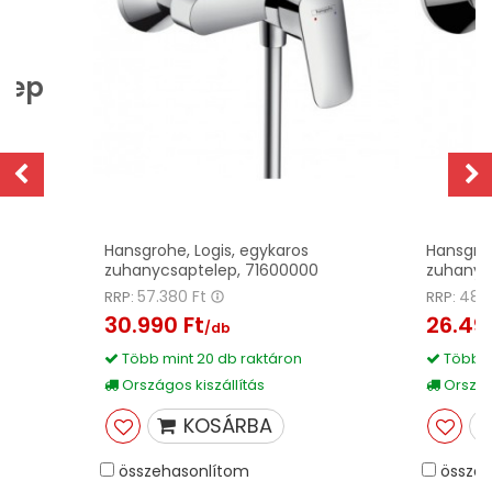
lep
Hansgrohe, Logis, egykaros
Hansgroh
zuhanycsaptelep, 71600000
zuhany 
57.380 Ft
48.
RRP:
RRP:
30.990 Ft
26.49
/db
Több mint 20 db raktáron
Több m
Országos kiszállítás
Országo
KOSÁRBA
összehasonlítom
összeh