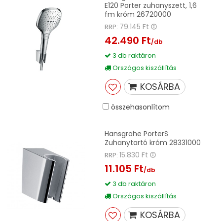
E120 Porter zuhanyszett, 1,6
fm króm 26720000
79.145 Ft
RRP:
42.490 Ft
/db
3 db raktáron
Országos kiszállítás
KOSÁRBA
összehasonlítom
Hansgrohe PorterS
Zuhanytartó króm 28331000
15.830 Ft
RRP:
11.105 Ft
/db
3 db raktáron
Országos kiszállítás
KOSÁRBA