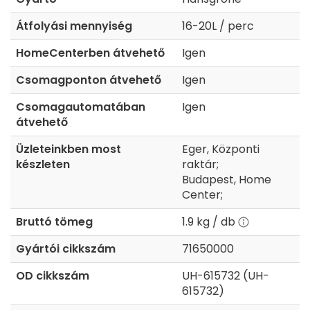
Átfolyási mennyiség
16-20L / perc
HomeCenterben átvehető
Igen
Csomagponton átvehető
Igen
Csomagautomatában
Igen
átvehető
Üzleteinkben most
Eger, Központi
készleten
raktár;
Budapest, Home
Center;
Bruttó tömeg
1.9 kg / db
Gyártói cikkszám
71650000
OD cikkszám
UH-615732 (UH-
615732)