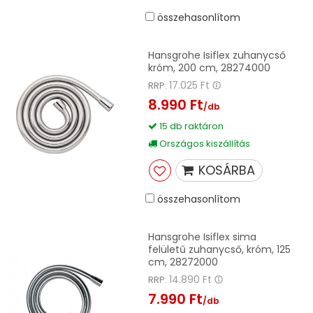
összehasonlítom
Hansgrohe Isiflex zuhanycső
króm, 200 cm, 28274000
17.025 Ft
RRP:
8.990 Ft
/db
15 db raktáron
Országos kiszállítás
KOSÁRBA
összehasonlítom
Hansgrohe Isiflex sima
felületű zuhanycső, króm, 125
cm, 28272000
14.890 Ft
RRP:
7.990 Ft
/db