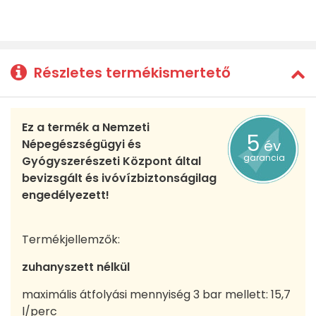
Részletes termékismertető
Ez a termék a Nemzeti
5
Népegészségügyi és
év
garancia
Gyógyszerészeti Központ által
bevizsgált és ivóvízbiztonságilag
engedélyezett!
Termékjellemzők:
zuhanyszett nélkül
maximális átfolyási mennyiség 3 bar mellett: 15,7
l/perc