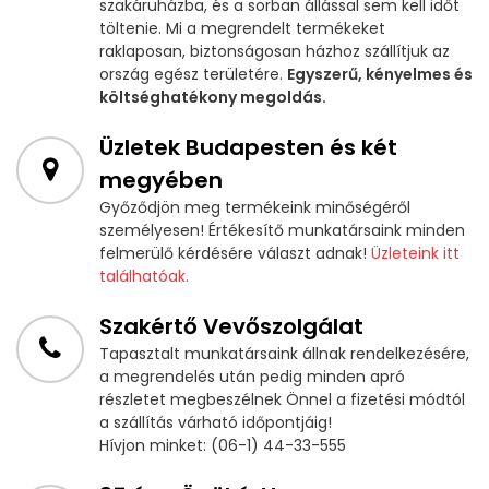
szakáruházba, és a sorban állással sem kell időt
töltenie. Mi a megrendelt termékeket
raklaposan, biztonságosan házhoz szállítjuk az
ország egész területére.
Egyszerű, kényelmes és
költséghatékony megoldás.
Üzletek Budapesten és két
megyében
Győződjön meg termékeink minőségéről
személyesen! Értékesítő munkatársaink minden
felmerülő kérdésére választ adnak!
Üzleteink itt
találhatóak.
Szakértő Vevőszolgálat
Tapasztalt munkatársaink állnak rendelkezésére,
a megrendelés után pedig minden apró
részletet megbeszélnek Önnel a fizetési módtól
a szállítás várható időpontjáig!
Hívjon minket: (06-1) 44-33-555