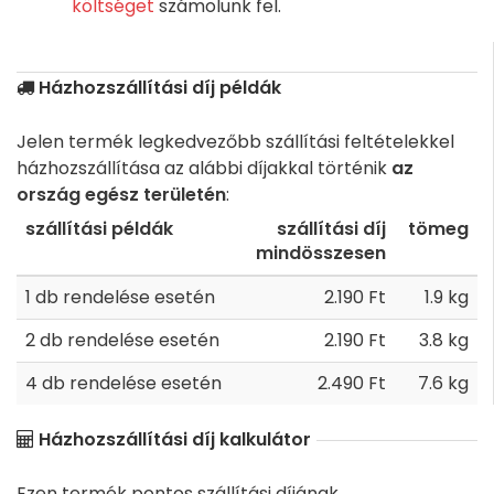
költséget
számolunk fel.
Házhozszállítási díj példák
Jelen termék legkedvezőbb szállítási feltételekkel
házhozszállítása az alábbi díjakkal történik
az
ország egész területén
:
szállítási példák
szállítási díj
tömeg
mindösszesen
1 db rendelése esetén
2.190 Ft
1.9 kg
2 db rendelése esetén
2.190 Ft
3.8 kg
4 db rendelése esetén
2.490 Ft
7.6 kg
Házhozszállítási díj kalkulátor
Ezen termék pontos szállítási díjának