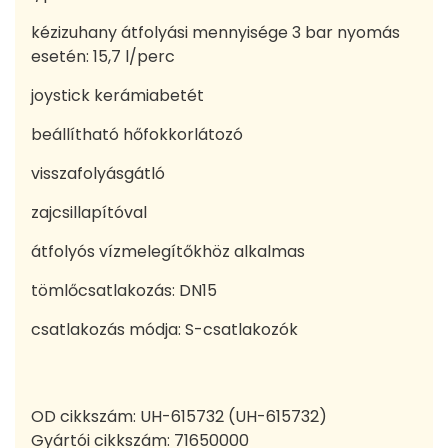
kézizuhany átfolyási mennyisége 3 bar nyomás
esetén: 15,7 l/perc
joystick kerámiabetét
beállítható hőfokkorlátozó
visszafolyásgátló
zajcsillapítóval
átfolyós vízmelegítőkhöz alkalmas
tömlőcsatlakozás: DN15
csatlakozás módja: S-csatlakozók
OD cikkszám:
UH-615732 (UH-615732)
Gyártói cikkszám:
71650000