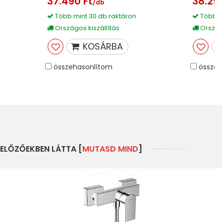
37.490 Ft
38.29
/db
Több mint 30 db raktáron
Több m
Országos kiszállítás
Országo
KOSÁRBA
összehasonlítom
összeh
ELŐZŐEKBEN LÁTTA [
MUTASD MIND
]