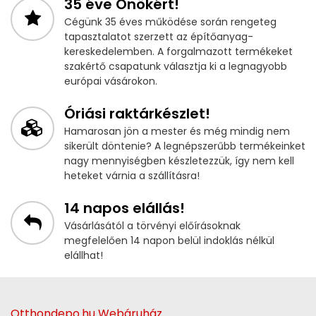
35 éve Önökért!
Cégünk 35 éves működése során rengeteg
tapasztalatot szerzett az építőanyag-
kereskedelemben. A forgalmazott termékeket
szakértő csapatunk választja ki a legnagyobb
európai vásárokon.
Óriási raktárkészlet!
Hamarosan jön a mester és még mindig nem
sikerült döntenie? A legnépszerűbb termékeinket
nagy mennyiségben készletezzük, így nem kell
heteket várnia a szállításra!
14 napos elállás!
Vásárlásától a törvényi előírásoknak
megfelelően 14 napon belül indoklás nélkül
elállhat!
Otthondepo.hu Webáruház