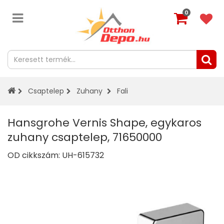
0
Csaptelep
Zuhany
Fali
Hansgrohe Vernis Shape, egykaros
zuhany csaptelep, 71650000
OD cikkszám:
UH-615732