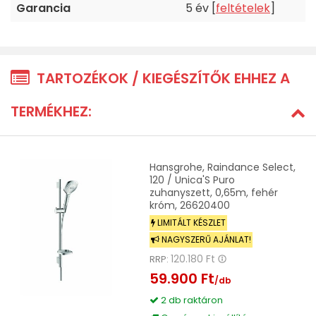
Garancia
5 év [
feltételek
]
TARTOZÉKOK / KIEGÉSZÍTŐK EHHEZ A
TERMÉKHEZ:
Hansgrohe, Raindance Select,
120 / Unica'S Puro
zuhanyszett, 0,65m, fehér
króm, 26620400
LIMITÁLT KÉSZLET
NAGYSZERŰ AJÁNLAT!
120.180 Ft
RRP:
59.900 Ft
/db
2 db raktáron