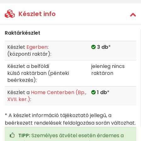
Készlet info
Raktárkészlet
Készlet
Egerben
:
3 db
*
(központi raktár):
Készlet a belföldi
jelenleg nincs
külső raktárban (pénteki
raktáron
beérkezés):
Készlet a
Home Centerben (Bp.,
1 db
*
XVII. ker.)
:
* A készlet információ tájékoztató jellegű, a
beérkezett rendelések feldolgozása során változhat.
TIPP:
Személyes átvétel esetén érdemes a