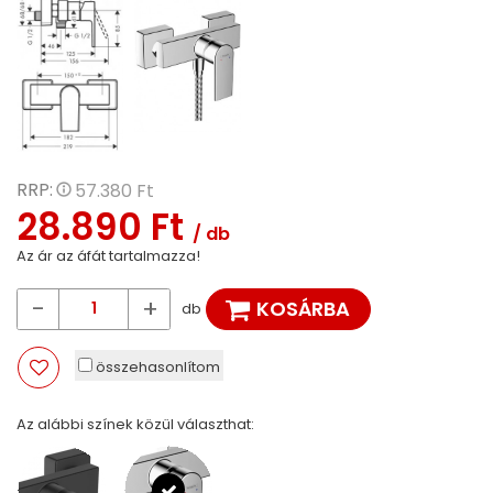
RRP:
57.380 Ft
28.890 Ft
/ db
Az ár az áfát tartalmazza!
-
+
KOSÁRBA
db
összehasonlítom
Az alábbi színek közül választhat: