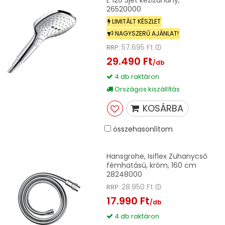
26520000
LIMITÁLT KÉSZLET
NAGYSZERŰ AJÁNLAT!
57.695 Ft
RRP:
29.490 Ft
/db
4 db raktáron
Országos kiszállítás
KOSÁRBA
összehasonlítom
Hansgrohe, Isiflex Zuhanycső
fémhatású, króm, 160 cm
28248000
28.950 Ft
RRP:
17.990 Ft
/db
4 db raktáron