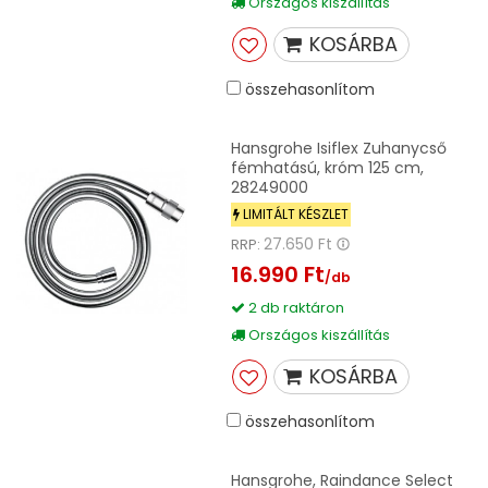
Országos kiszállítás
KOSÁRBA
összehasonlítom
Hansgrohe Isiflex Zuhanycső
fémhatású, króm 125 cm,
28249000
LIMITÁLT KÉSZLET
27.650 Ft
RRP:
16.990 Ft
/db
2 db raktáron
Országos kiszállítás
KOSÁRBA
összehasonlítom
Hansgrohe, Raindance Select