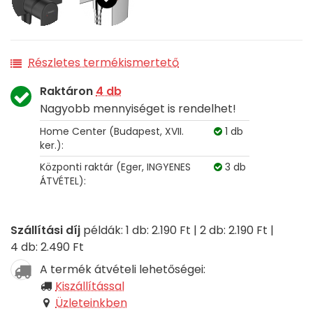
Részletes termékismertető
Raktáron
4 db
Nagyobb mennyiséget is rendelhet!
Home Center (Budapest, XVII.
1 db
ker.):
Központi raktár (Eger, INGYENES
3 db
ÁTVÉTEL):
Szállítási díj
példák: 1 db: 2.190 Ft | 2 db: 2.190 Ft |
4 db: 2.490 Ft
A termék átvételi lehetőségei:
Kiszállítással
Üzleteinkben