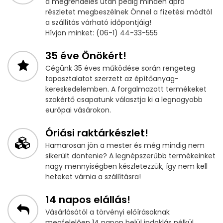
a megrendelés után pedig minden apró
részletet megbeszélnek Önnel a fizetési módtól
a szállítás várható időpontjáig!
Hívjon minket: (06-1) 44-33-555
35 éve Önökért!
Cégünk 35 éves működése során rengeteg
tapasztalatot szerzett az építőanyag-
kereskedelemben. A forgalmazott termékeket
szakértő csapatunk választja ki a legnagyobb
európai vásárokon.
Óriási raktárkészlet!
Hamarosan jön a mester és még mindig nem
sikerült döntenie? A legnépszerűbb termékeinket
nagy mennyiségben készletezzük, így nem kell
heteket várnia a szállításra!
14 napos elállás!
Vásárlásától a törvényi előírásoknak
megfelelően 14 napon belül indoklás nélkül