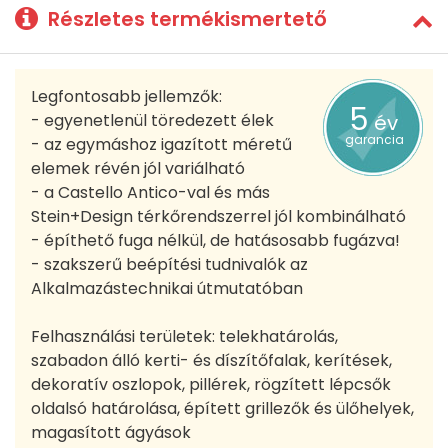
Részletes termékismertető
Legfontosabb jellemzők:
5
- egyenetlenül töredezett élek
év
garancia
- az egymáshoz igazított méretű
elemek révén jól variálható
- a Castello Antico-val és más
Stein+Design térkőrendszerrel jól kombinálható
- építhető fuga nélkül, de hatásosabb fugázva!
- szakszerű beépítési tudnivalók az
Alkalmazástechnikai útmutatóban
Felhasználási területek: telekhatárolás,
szabadon álló kerti- és díszítőfalak, kerítések,
dekoratív oszlopok, pillérek, rögzített lépcsők
oldalsó határolása, épített grillezők és ülőhelyek,
magasított ágyások