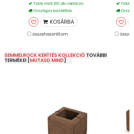
Több mint 100 db raktáron
Több m
Országos kiszállítás
Országo
KOSÁRBA
összehasonlítom
összeh
SEMMELROCK KERÍTÉS KOLLEKCIÓ
TOVÁBBI
TERMÉKEI [
MUTASD MIND
]