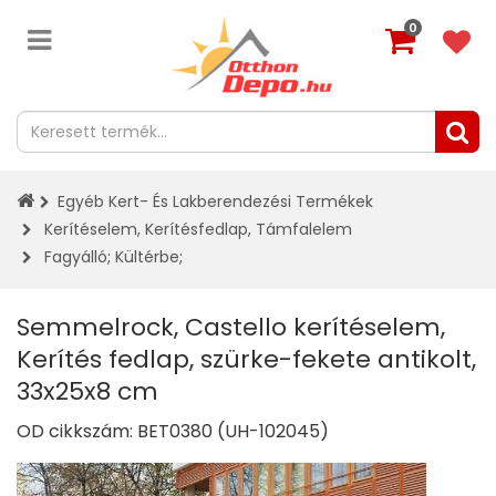
0
Egyéb Kert- És Lakberendezési Termékek
Kerítéselem, Kerítésfedlap, Támfalelem
Fagyálló
;
Kültérbe
;
Semmelrock, Castello kerítéselem,
Kerítés fedlap, szürke-fekete antikolt,
33x25x8 cm
OD cikkszám:
BET0380 (UH-102045)