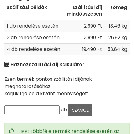
szállítási példák
szállítási díj
tömeg
mindösszesen
1 db rendelése esetén
2.990 Ft
13.46 kg
2 db rendelése esetén
3.990 Ft
26.92 kg
4 db rendelése esetén
19.490 Ft
53.84 kg
Házhozszállítási díj kalkulátor
Ezen termék pontos szállítási díjának
meghatározásához
kérjük írja be a kívánt mennyiséget:
db
TIPP:
Többféle termék rendelése esetén az