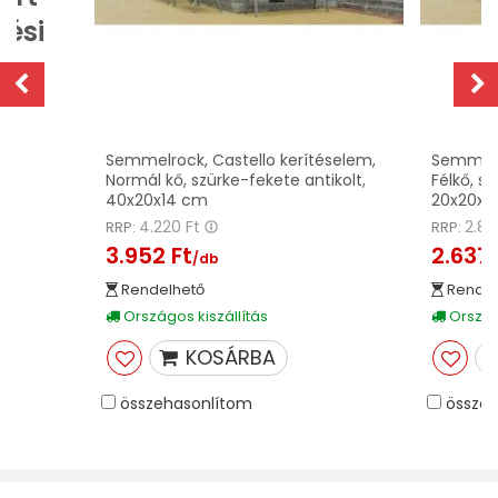
zési
Semmelrock, Castello kerítéselem,
Semmelro
Normál kő, szürke-fekete antikolt,
Félkő, sz
40x20x14 cm
20x20x1
4.220 Ft
2.81
RRP:
RRP:
3.952 Ft
2.637 
/db
Rendelhető
Rendel
Országos kiszállítás
Országo
KOSÁRBA
összehasonlítom
összeh