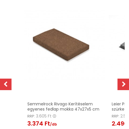
z
Semmelrock Rivago Kerítéselem
Leier Pi
egyenes fedlap mokka 47x27x5 cm
szürke 
3.605 Ft
2.55
RRP:
RRP:
3.374 Ft
2.490 
/db