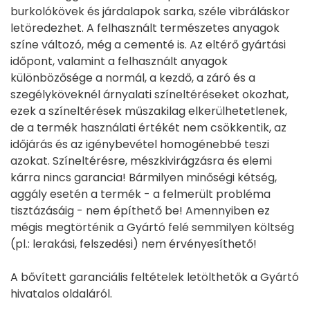
burkolókövek és járdalapok sarka, széle vibráláskor
letöredezhet. A felhasznált természetes anyagok
színe változó, még a cementé is. Az eltérő gyártási
időpont, valamint a felhasznált anyagok
különbözősége a normál, a kezdő, a záró és a
szegélyköveknél árnyalati színeltéréseket okozhat,
ezek a színeltérések műszakilag elkerülhetetlenek,
de a termék használati értékét nem csökkentik, az
időjárás és az igénybevétel homogénebbé teszi
azokat. Színeltérésre, mészkivirágzásra és elemi
kárra nincs garancia! Bármilyen minőségi kétség,
aggály esetén a termék - a felmerült probléma
tisztázásáig - nem építhető be! Amennyiben ez
mégis megtörténik a Gyártó felé semmilyen költség
(pl.: lerakási, felszedési) nem érvényesíthető!
A bővített garanciális feltételek letölthetők a Gyártó
hivatalos oldaláról.