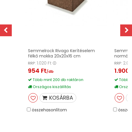
z
Semmelrock Rivago Kerítéselem
Semmelr
félkő mokka 20x20x16 cm
normálk
1.020 Ft
2.03
RRP:
RRP:
954 Ft
1.900 
/db
Több mint 200 db raktáron
Több m
Országos kiszállítás
Országo
KOSÁRBA
összehasonlítom
összeh