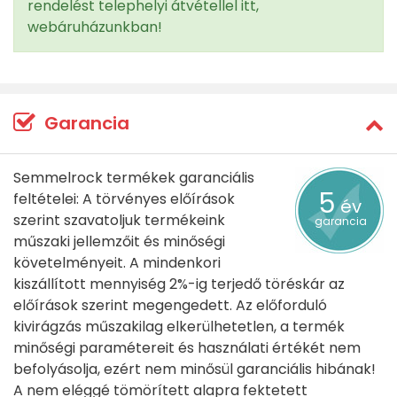
rendelést telephelyi átvétellel itt,
webáruházunkban!
Garancia
Semmelrock termékek garanciális
5
feltételei: A törvényes előírások
év
szerint szavatoljuk termékeink
garancia
műszaki jellemzőit és minőségi
követelményeit. A mindenkori
kiszállított mennyiség 2%-ig terjedő töréskár az
előírások szerint megengedett. Az előforduló
kivirágzás műszakilag elkerülhetetlen, a termék
minőségi paramétereit és használati értékét nem
befolyásolja, ezért nem minősül garanciális hibának!
A nem eléggé tömörített alapra fektetett