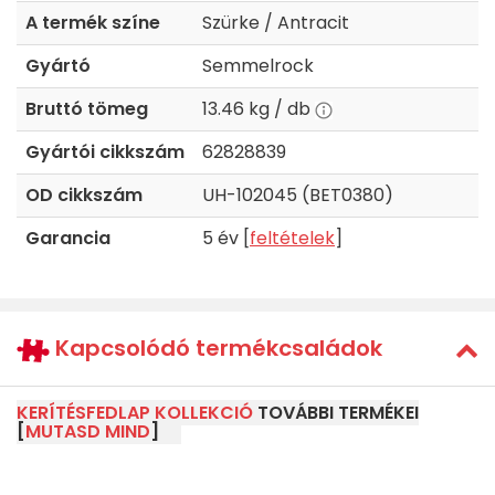
A termék színe
Szürke / Antracit
Gyártó
Semmelrock
Bruttó tömeg
13.46 kg / db
Gyártói cikkszám
62828839
OD cikkszám
UH-102045 (BET0380)
Garancia
5 év [
feltételek
]
Kapcsolódó termékcsaládok
KERÍTÉSFEDLAP KOLLEKCIÓ
TOVÁBBI TERMÉKEI
[
MUTASD MIND
]