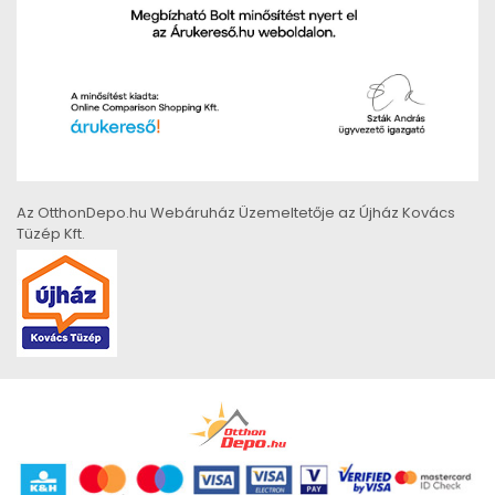
Az OtthonDepo.hu Webáruház Üzemeltetője az Újház Kovács
Tüzép Kft.