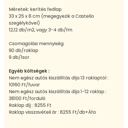
Méretek: kerítés fedlap
33 x 25 x 8 cm (megegyezik a Castello
szegélykővel)
12,12 db/m2, vagy 3-4 db/fm
Csomagolási mennyiség:
90 db/raklap
9 db/1sor
Egyéb költségek :
Nem egész autós kiszállítás díja 13 raklaptól :
10160 Ft/fuvar
Nem egész autós kiszállítás díja 1-12 raklap :
38100 Ft/forduló
Raklap díj: : 8255 Ft
Raklap visszavételi ár : 8255 Ft/db+Áfa