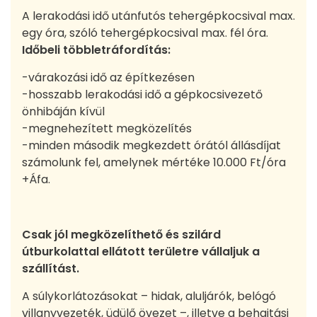
A lerakodási idő utánfutós tehergépkocsival max.
egy óra, szóló tehergépkocsival max. fél óra.
Időbeli többletráfordítás:
-várakozási idő az építkezésen
-hosszabb lerakodási idő a gépkocsivezető
önhibáján kívül
-megnehezített megközelítés
-minden második megkezdett órától állásdíjat
számolunk fel, amelynek mértéke 10.000 Ft/óra
+Áfa.
Csak jól megközelíthető és szilárd
útburkolattal ellátott területre vállaljuk a
szállítást.
A súlykorlátozásokat – hidak, aluljárók, belógó
villanyvezeték, üdülő övezet –, illetve a behajtási