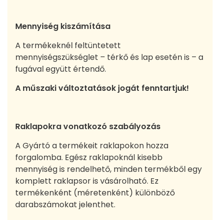
Mennyiség kiszámítása
A termékeknél feltüntetett
mennyiségszükséglet – térkő és lap esetén is – a
fugával együtt értendő.
A műszaki változtatások jogát fenntartjuk!
Raklapokra vonatkozó szabályozás
A Gyártó a termékeit raklapokon hozza
forgalomba. Egész raklapoknál kisebb
mennyiség is rendelhető, minden termékből egy
komplett raklapsor is vásárolható. Ez
termékenként (méretenként) különböző
darabszámokat jelenthet.