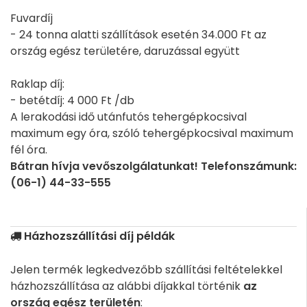
Fuvardíj
- 24 tonna alatti szállítások esetén 34.000 Ft az
ország egész területére, daruzással együtt
Raklap díj:
- betétdíj: 4 000 Ft /db
A lerakodási idő utánfutós tehergépkocsival
maximum egy óra, szóló tehergépkocsival maximum
fél óra.
Bátran hívja vevőszolgálatunkat! Telefonszámunk:
(06-1) 44-33-555
Házhozszállítási díj példák
Jelen termék legkedvezőbb szállítási feltételekkel
házhozszállítása az alábbi díjakkal történik
az
ország egész területén
: