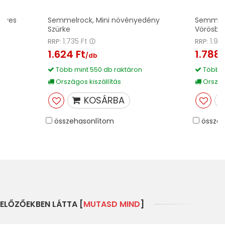
egyes
Semmelrock, Mini növényedény
Semmelr
Szürke
Vörösba
1.735 Ft
1.91
RRP:
RRP:
1.624 Ft
1.788 
/db
Több mint 550 db raktáron
Több m
Országos kiszállítás
Országo
KOSÁRBA
összehasonlítom
összeh
ELŐZŐEKBEN LÁTTA [
MUTASD MIND
]