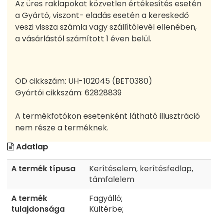
Az üres raklapokat közvetlen értékesítés esetén
a Gyártó, viszont- eladás esetén a kereskedő
veszi vissza számla vagy szállítólevél ellenében,
a vásárlástól számított 1 éven belül.
OD cikkszám:
UH-102045 (BET0380)
Gyártói cikkszám:
62828839
A termékfotókon esetenként látható illusztráció
nem része a terméknek.
Adatlap
A termék típusa
Kerítéselem, kerítésfedlap,
támfalelem
A termék
Fagyálló;
tulajdonsága
Kültérbe;