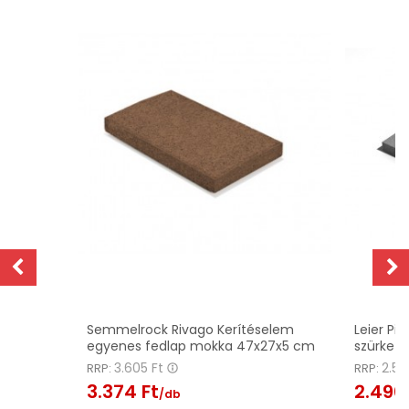
z
Semmelrock Rivago Kerítéselem
Leier Pi
egyenes fedlap mokka 47x27x5 cm
szürke 
3.605 Ft
2.55
RRP:
RRP:
3.374 Ft
2.490 
/db