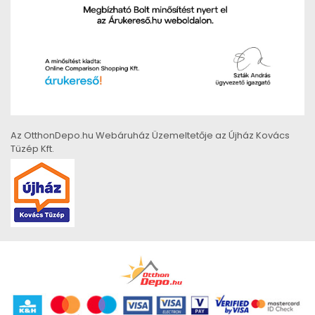
Az OtthonDepo.hu Webáruház Üzemeltetője az Újház Kovács
Tüzép Kft.