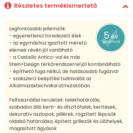
Részletes termékismertető
Legfontosabb jellemzők:
5
- egyenetlenül töredezett élek
év
garancia
- az egymáshoz igazított méretű
elemek révén jól variálható
- a Castello Antico-val és más
Stein+Design térkőrendszerrel jól kombinálható
- építhető fuga nélkül, de hatásosabb fugázva!
- szakszerű beépítési tudnivalók az
Alkalmazástechnikai útmutatóban
Felhasználási területek: telekhatárolás,
szabadon álló kerti- és díszítőfalak, kerítések,
dekoratív oszlopok, pillérek, rögzített lépcsők
oldalsó határolása, épített grillezők és ülőhelyek,
magasított ágyások