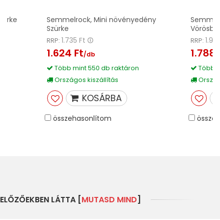
zürke
Semmelrock, Mini növényedény
Semmelr
Szürke
Vörösba
1.735 Ft
1.91
RRP:
RRP:
1.624 Ft
1.788 
/db
Több mint 550 db raktáron
Több m
Országos kiszállítás
Országo
KOSÁRBA
összehasonlítom
összeh
ELŐZŐEKBEN LÁTTA [
MUTASD MIND
]