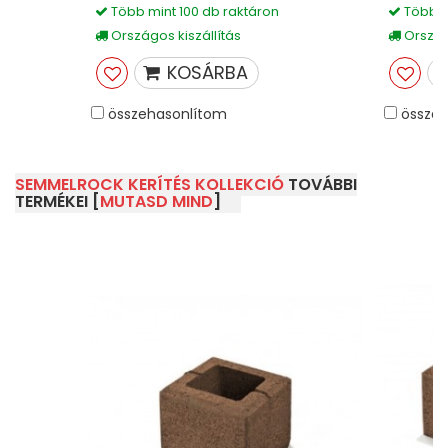
Több mint 100 db raktáron
Több m
Országos kiszállítás
Országo
KOSÁRBA
összehasonlítom
összeh
SEMMELROCK KERÍTÉS KOLLEKCIÓ
TOVÁBBI
TERMÉKEI [
MUTASD MIND
]