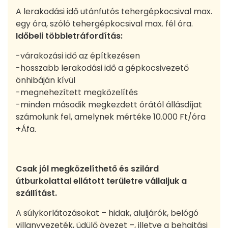
A lerakodási idő utánfutós tehergépkocsival max.
egy óra, szóló tehergépkocsival max. fél óra.
Időbeli többletráfordítás:
-várakozási idő az építkezésen
-hosszabb lerakodási idő a gépkocsivezető
önhibáján kívül
-megnehezített megközelítés
-minden második megkezdett órától állásdíjat
számolunk fel, amelynek mértéke 10.000 Ft/óra
+Áfa.
Csak jól megközelíthető és szilárd
útburkolattal ellátott területre vállaljuk a
szállítást.
A súlykorlátozásokat – hidak, aluljárók, belógó
villanyvezeték, üdülő övezet –, illetve a behajtási