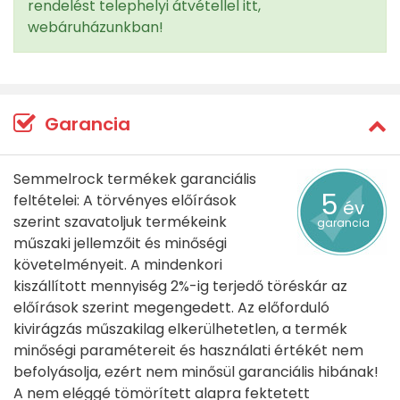
rendelést telephelyi átvétellel itt,
webáruházunkban!
Garancia
Semmelrock termékek garanciális
5
feltételei: A törvényes előírások
év
szerint szavatoljuk termékeink
garancia
műszaki jellemzőit és minőségi
követelményeit. A mindenkori
kiszállított mennyiség 2%-ig terjedő töréskár az
előírások szerint megengedett. Az előforduló
kivirágzás műszakilag elkerülhetetlen, a termék
minőségi paramétereit és használati értékét nem
befolyásolja, ezért nem minősül garanciális hibának!
A nem eléggé tömörített alapra fektetett