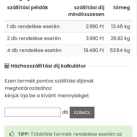
szállítási példák
szállítási díj
tömeg
mindösszesen
1 db rendelése esetén
2.990 Ft
13.46 kg
2 db rendelése esetén
3.990 Ft
26.92 kg
4 db rendelése esetén
19.490 Ft
53.84 kg
Házhozszállítási díj kalkulátor
Ezen termék pontos szállítási díjának
meghatározásához
kérjük írja be a kívánt mennyiséget:
db
TIPP:
Többféle termék rendelése esetén az