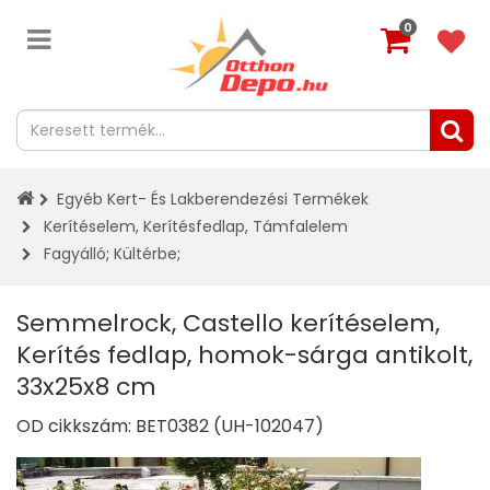
0
Egyéb Kert- És Lakberendezési Termékek
Kerítéselem, Kerítésfedlap, Támfalelem
Fagyálló
;
Kültérbe
;
Semmelrock, Castello kerítéselem,
Kerítés fedlap, homok-sárga antikolt,
33x25x8 cm
OD cikkszám:
BET0382 (UH-102047)