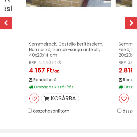
zési
Semmelrock, Castello kerítéselem,
Semmelro
Normál kő, homok-sárga antikolt,
Félkő, h
40x20x14 cm
20x20x1
4.440 Ft
3.01
RRP:
RRP:
4.157 Ft
2.818 
/db
Rendelhető
Rendel
Országos kiszállítás
Országo
KOSÁRBA
összehasonlítom
összeh