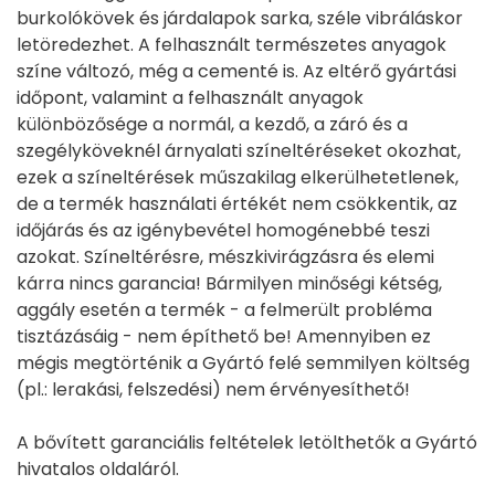
burkolókövek és járdalapok sarka, széle vibráláskor
letöredezhet. A felhasznált természetes anyagok
színe változó, még a cementé is. Az eltérő gyártási
időpont, valamint a felhasznált anyagok
különbözősége a normál, a kezdő, a záró és a
szegélyköveknél árnyalati színeltéréseket okozhat,
ezek a színeltérések műszakilag elkerülhetetlenek,
de a termék használati értékét nem csökkentik, az
időjárás és az igénybevétel homogénebbé teszi
azokat. Színeltérésre, mészkivirágzásra és elemi
kárra nincs garancia! Bármilyen minőségi kétség,
aggály esetén a termék - a felmerült probléma
tisztázásáig - nem építhető be! Amennyiben ez
mégis megtörténik a Gyártó felé semmilyen költség
(pl.: lerakási, felszedési) nem érvényesíthető!
A bővített garanciális feltételek letölthetők a Gyártó
hivatalos oldaláról.