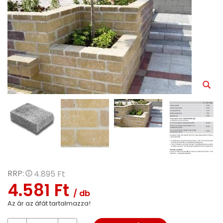
RRP:
4.895 Ft
4.581 Ft
/ db
Az ár az áfát tartalmazza!