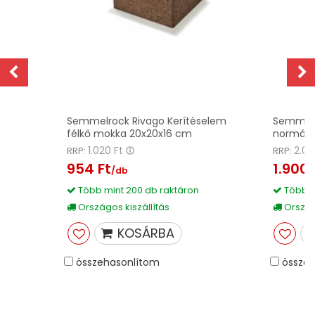
z
Semmelrock Rivago Kerítéselem
Semmelr
félkő mokka 20x20x16 cm
normálk
1.020 Ft
2.03
RRP:
RRP:
954 Ft
1.900 
/db
Több mint 200 db raktáron
Több m
Országos kiszállítás
Országo
KOSÁRBA
összehasonlítom
összeh