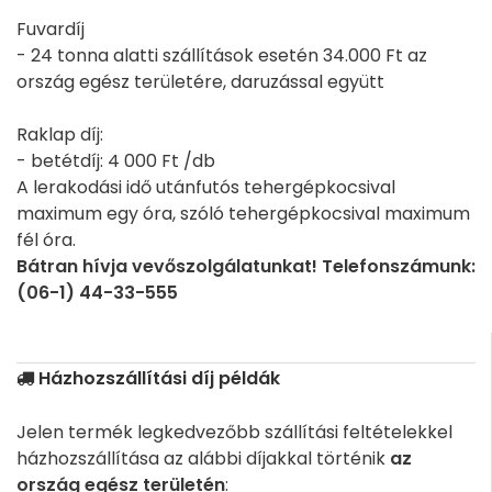
Fuvardíj
- 24 tonna alatti szállítások esetén 34.000 Ft az
ország egész területére, daruzással együtt
Raklap díj:
- betétdíj: 4 000 Ft /db
A lerakodási idő utánfutós tehergépkocsival
maximum egy óra, szóló tehergépkocsival maximum
fél óra.
Bátran hívja vevőszolgálatunkat! Telefonszámunk:
(06-1) 44-33-555
Házhozszállítási díj példák
Jelen termék legkedvezőbb szállítási feltételekkel
házhozszállítása az alábbi díjakkal történik
az
ország egész területén
: