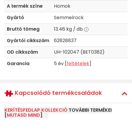
A termék színe
Homok
Gyártó
Semmelrock
Bruttó tömeg
13.46 kg / db
Gyártói cikkszám
62828837
OD cikkszám
UH-102047 (BET0382)
Garancia
5 év [
feltételek
]
Kapcsolódó termékcsaládok
KERÍTÉSFEDLAP KOLLEKCIÓ
TOVÁBBI TERMÉKEI
[
MUTASD MIND
]