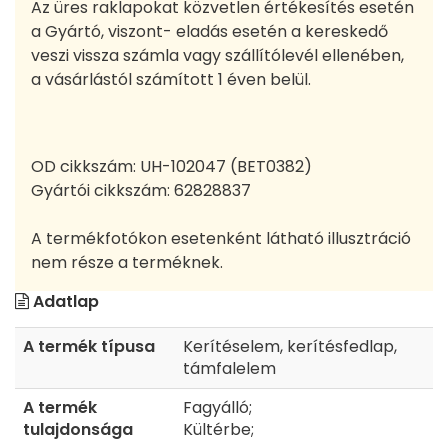
Az üres raklapokat közvetlen értékesítés esetén
a Gyártó, viszont- eladás esetén a kereskedő
veszi vissza számla vagy szállítólevél ellenében,
a vásárlástól számított 1 éven belül.
OD cikkszám:
UH-102047 (BET0382)
Gyártói cikkszám:
62828837
A termékfotókon esetenként látható illusztráció
nem része a terméknek.
Adatlap
A termék típusa
Kerítéselem, kerítésfedlap,
támfalelem
A termék
Fagyálló;
tulajdonsága
Kültérbe;