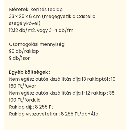
Méretek: kerítés fedlap
33 x 25 x 8 cm (megegyezik a Castello
szegélykővel)
12,12 db/m2, vagy 3-4 db/fm
Csomagolási mennyiség:
90 db/raklap
9 db/1sor
Egyéb költségek :
Nem egész autós kiszállítás díja 13 raklaptól : 10
160 Ft/fuvar
Nem egész autós kiszállítás díja 1-12 raklap : 38
100 Ft/forduló
Raklap díj: : 8 255 Ft
Raklap visszavételi ár : 8 255 Ft/db+Áfa