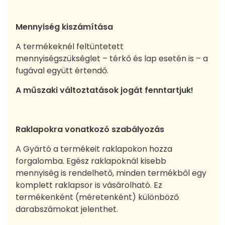
Mennyiség kiszámítása
A termékeknél feltüntetett
mennyiségszükséglet – térkő és lap esetén is – a
fugával együtt értendő.
A műszaki változtatások jogát fenntartjuk!
Raklapokra vonatkozó szabályozás
A Gyártó a termékeit raklapokon hozza
forgalomba. Egész raklapoknál kisebb
mennyiség is rendelhető, minden termékből egy
komplett raklapsor is vásárolható. Ez
termékenként (méretenként) különböző
darabszámokat jelenthet.