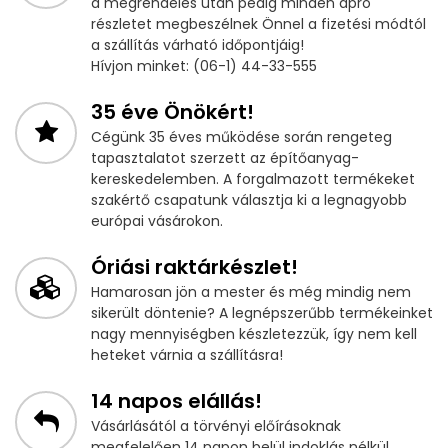
a megrendelés után pedig minden apró
részletet megbeszélnek Önnel a fizetési módtól
a szállítás várható időpontjáig!
Hívjon minket: (06-1) 44-33-555
35 éve Önökért!
Cégünk 35 éves működése során rengeteg
tapasztalatot szerzett az építőanyag-
kereskedelemben. A forgalmazott termékeket
szakértő csapatunk választja ki a legnagyobb
európai vásárokon.
Óriási raktárkészlet!
Hamarosan jön a mester és még mindig nem
sikerült döntenie? A legnépszerűbb termékeinket
nagy mennyiségben készletezzük, így nem kell
heteket várnia a szállításra!
14 napos elállás!
Vásárlásától a törvényi előírásoknak
megfelelően 14 napon belül indoklás nélkül