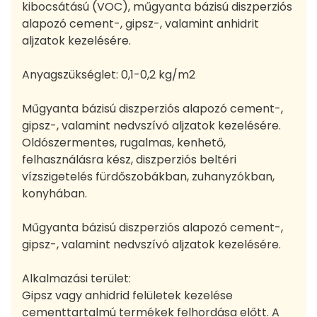
kibocsátású (VOC), műgyanta bázisú diszperziós
alapozó cement-, gipsz-, valamint anhidrit
aljzatok kezelésére.
Anyagszükséglet: 0,1-0,2 kg/m2
Műgyanta bázisú diszperziós alapozó cement-,
gipsz-, valamint nedvszívó aljzatok kezelésére.
Oldószermentes, rugalmas, kenhető,
felhasználásra kész, diszperziós beltéri
vízszigetelés fürdőszobákban, zuhanyzókban,
konyhában.
Műgyanta bázisú diszperziós alapozó cement-,
gipsz-, valamint nedvszívó aljzatok kezelésére.
Alkalmazási terület:
Gipsz vagy anhidrid felületek kezelése
cementtartalmú termékek felhordása előtt. A