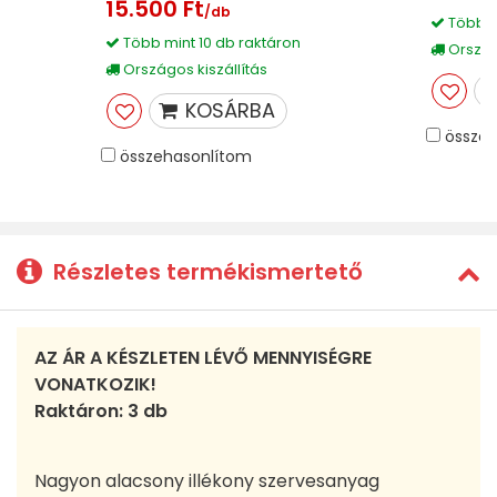
15.500 Ft
/db
Több m
Több mint 10 db raktáron
Országo
Országos kiszállítás
KOSÁRBA
összeh
összehasonlítom
Részletes termékismertető
AZ ÁR A KÉSZLETEN LÉVŐ MENNYISÉGRE
VONATKOZIK!
Raktáron: 3 db
Nagyon alacsony illékony szervesanyag