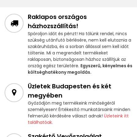
Raklapos országos
házhozszállítás!
Spóroljon időt és pénzt! Ha tőlünk rendel, nincs
szükség utánfutó bérlésére, nem kell elutaznia a
szakáruházba, és a sorban állással sem kell időt
töltenie. Mi a megrendelt termékeket
raklaposan, biztonságosan házhoz szállítjuk az
ország egész területére.
Egyszerű, kényelmes és
költséghatékony megoldás.
Üzletek Budapesten és két
megyében
Győződjön meg termékeink minőségéről
személyesen! Értékesítő munkatársaink minden
felmerülő kérdésére választ adnak!
Üzleteink itt
találhatóak.
Szakértő Vevőszolgálat