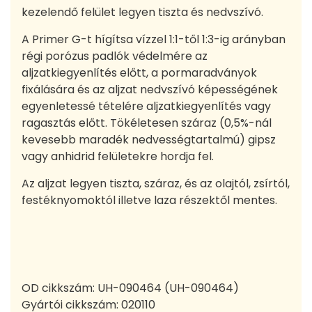
kezelendő felület legyen tiszta és nedvszívó.
A Primer G-t hígítsa vízzel 1:1-től 1:3-ig arányban
régi porózus padlók védelmére az
aljzatkiegyenlítés előtt, a pormaradványok
fixálására és az aljzat nedvszívó képességének
egyenletessé tételére aljzatkiegyenlítés vagy
ragasztás előtt. Tökéletesen száraz (0,5%-nál
kevesebb maradék nedvességtartalmú) gipsz
vagy anhidrid felületekre hordja fel.
Az aljzat legyen tiszta, száraz, és az olajtól, zsírtól,
festéknyomoktól illetve laza részektől mentes.
OD cikkszám:
UH-090464 (UH-090464)
Gyártói cikkszám:
020110