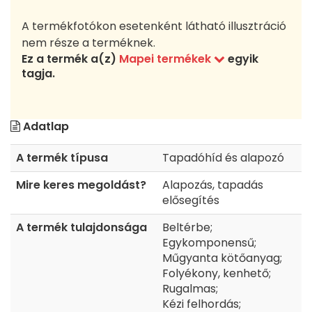
A termékfotókon esetenként látható illusztráció
nem része a terméknek.
Ez a termék a(z)
Mapei termékek
egyik
tagja.
Adatlap
A termék típusa
Tapadóhíd és alapozó
Mire keres megoldást?
Alapozás, tapadás
elősegítés
A termék tulajdonsága
Beltérbe;
Egykomponensű;
Műgyanta kötőanyag;
Folyékony, kenhető;
Rugalmas;
Kézi felhordás;