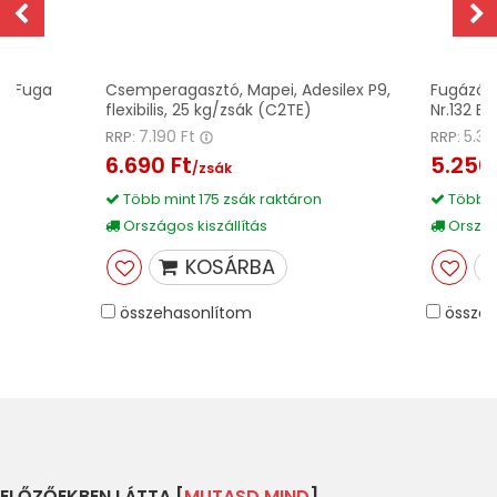
re Fuga
Csemperagasztó, Mapei, Adesilex P9,
Fugázó, 
flexibilis, 25 kg/zsák (C2TE)
Nr.132 Be
7.190 Ft
5.39
RRP:
RRP:
6.690 Ft
5.250 
/zsák
Több mint 175 zsák raktáron
Több m
Országos kiszállítás
Országo
KOSÁRBA
összehasonlítom
összeh
ELŐZŐEKBEN LÁTTA [
MUTASD MIND
]