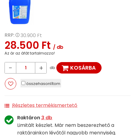
RRP:
30.900 Ft
28.500 Ft
/ db
Az ár az áfát tartalmazza!
-
+
KOSÁRBA
db
összehasonlítom
Részletes termékismertető
Raktáron
3 db
Limitált készlet. Már nem beszerezhető a
raktárainkon lévőtől nagyobb mennyiség.