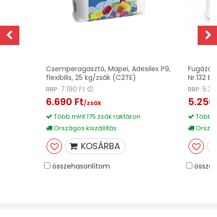
z
Csemperagasztó, Mapei, Adesilex P9,
Fugázó, 
flexibilis, 25 kg/zsák (C2TE)
Nr.132 Be
7.190 Ft
5.39
RRP:
RRP:
6.690 Ft
5.250 
/zsák
Több mint 175 zsák raktáron
Több m
Országos kiszállítás
Országo
KOSÁRBA
összehasonlítom
összeh