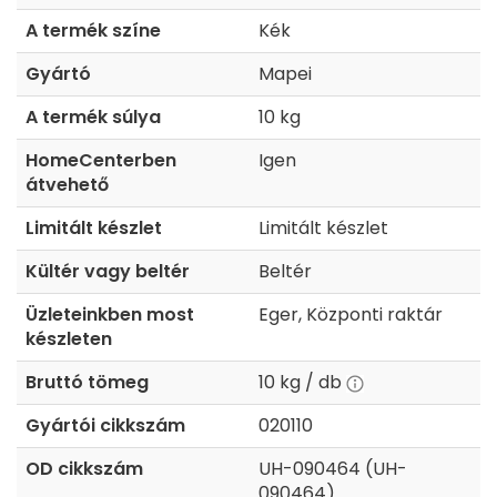
A termék színe
Kék
Gyártó
Mapei
A termék súlya
10 kg
HomeCenterben
Igen
átvehető
Limitált készlet
Limitált készlet
Kültér vagy beltér
Beltér
Üzleteinkben most
Eger, Központi raktár
készleten
Bruttó tömeg
10 kg / db
Gyártói cikkszám
020110
OD cikkszám
UH-090464 (UH-
090464)