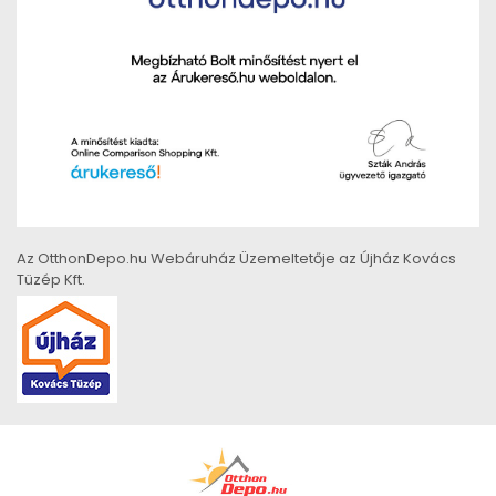
Az OtthonDepo.hu Webáruház Üzemeltetője az Újház Kovács
Tüzép Kft.