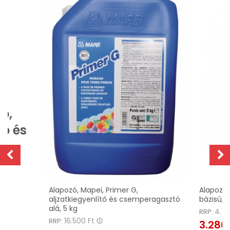
ó,
ó és
Alapozó, Mapei, Primer G,
Alapozó
aljzatkiegyenlítő és csemperagasztó
bázisú, 1
alá, 5 kg
4.78
RRP:
16.500 Ft
RRP:
3.286 