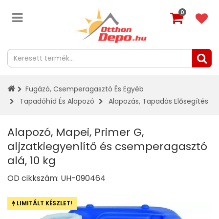
0
Fugázó, Csemperagasztó És Egyéb
Tapadóhíd És Alapozó
Alapozás, Tapadás Elősegítés
Alapozó, Mapei, Primer G,
aljzatkiegyenlítő és csemperagasztó
alá, 10 kg
OD cikkszám:
UH-090464
LIMITÁLT KÉSZLET!