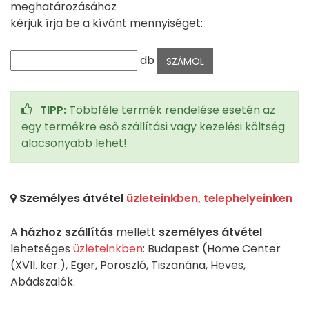
meghatározásához
kérjük írja be a kívánt mennyiséget:
db
TIPP:
Többféle termék rendelése esetén az
egy termékre eső szállítási vagy kezelési költség
alacsonyabb lehet!
Személyes átvétel
üzleteinkben, telephelyeinken
A
házhoz szállítás
mellett
személyes átvétel
lehetséges
üzleteinkben
: Budapest (Home Center
(XVII. ker.), Eger, Poroszló, Tiszanána, Heves,
Abádszalók.