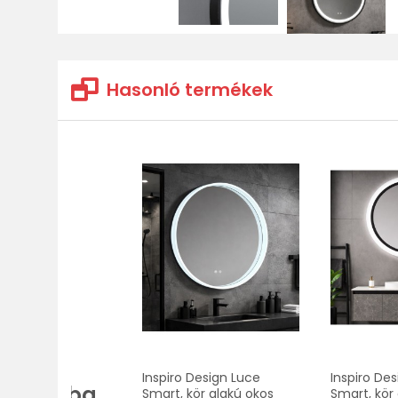
Hasonló termékek
Összes
Inspiro Design Luce
Inspiro Des
rdőszoba
Smart, kör alakú okos
Smart, kör 