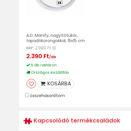
A.D. Manify, nagyítótükör,
tapadókorongokkal, 15x15 cm
2.990 Ft
RRP:
2.390 Ft
/db
5 db raktáron
Országos kiszállítás
KOSÁRBA
összehasonlítom
Kapcsolódó termékcsaládok