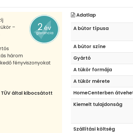
Adatlap
íj
2
tükör –
év
A bútor típusa
garancia
s
A bútor színe
rtós
ítás három
Gyártó
zkedő fényviszonyokat
A tükör formája
A tükör mérete
HomeCenterben átvehe
TÜV által kibocsátott
Kiemelt tulajdonság
Szállítási költség