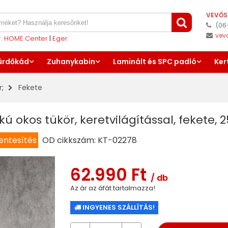
VEVŐS
(06
vev
er. HOME Center
|
Eger
ürdőkád
Zuhanykabin
Laminált és SPC padló
Ker
r
;
Fekete
kú okos tükör, keretvilágítással, fekete,
ntesítés
OD cikkszám:
KT-02278
62.990 Ft
/ db
Az ár az áfát tartalmazza!
INGYENES SZÁLLÍTÁS!