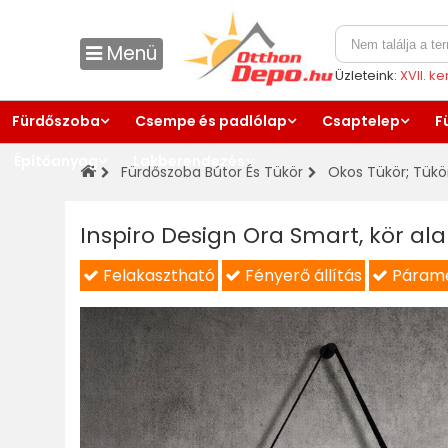
Menü
Üzleteink:
XVII. k
Fürdőszoba
Csempe és padlólap
Csaptelep
F
Építőanyag
Lakberendezés
Fürdőszoba Bútor És Tükör
Okos Tükör
;
Tükö
Inspiro Design Ora Smart, kör ala
Felakasztható
Fényerő állítás
Párame