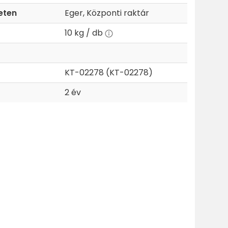
eten
Eger, Központi raktár
10 kg / db
KT-02278 (KT-02278)
2 év