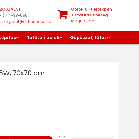
0
tétel
0
Ft
értékben
ZOLGÁLAT:
+
szállítási költség
-1) 44-33-555
Megnézem
oszolgalat@otthondepo.hu
tépítés
Tetőtéri ablak
Gépészet, fűtés
 25W, 70x70 cm