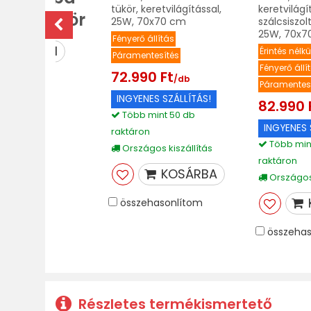
tükör, keretvilágítással,
keretvilágí
r és tükör
25W, 70x70 cm
szálcsiszol
25W, 70x7
Fényerő állítás
MEGNÉZEM
Érintés nélkü
Páramentesítés
Fényerő állí
72.990 Ft
/db
Páramentes
INGYENES SZÁLLÍTÁS!
82.990 
Több mint 50 db
INGYENES 
raktáron
Több min
Országos kiszállítás
raktáron
KOSÁRBA
Országos 
összehasonlítom
összehas
Részletes termékismertető