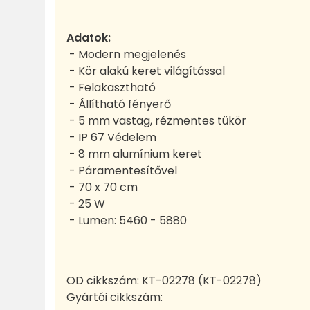
Adatok:
- Modern megjelenés
- Kör alakú keret világítással
- Felakasztható
- Állítható fényerő
- 5 mm vastag, rézmentes tükör
- IP 67 Védelem
- 8 mm alumínium keret
- Páramentesítővel
- 70 x 70 cm
- 25 W
- Lumen: 5460 - 5880
OD cikkszám:
KT-02278 (KT-02278)
Gyártói cikkszám: