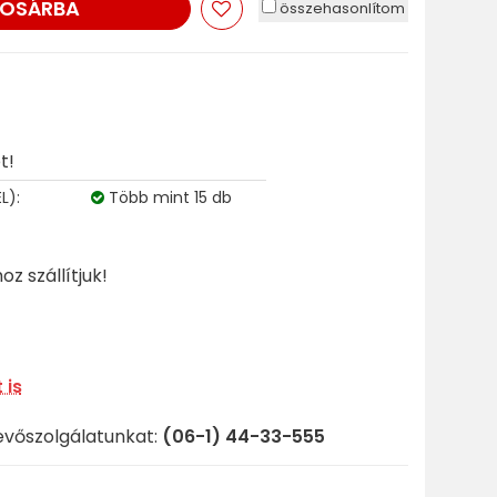
OSÁRBA
összehasonlítom
t!
L):
Több mint 15 db
z szállítjuk!
 is
evőszolgálatunkat:
(06-1) 44-33-555