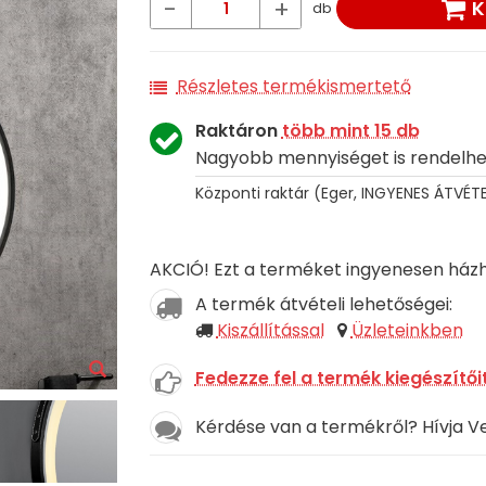
-
+
K
db
Részletes termékismertető
Raktáron
több mint 15 db
Nagyobb mennyiséget is rendelhe
Központi raktár (Eger, INGYENES ÁTVÉTE
AKCIÓ! Ezt a terméket ingyenesen házho
A termék átvételi lehetőségei:
Kiszállítással
Üzleteinkben
Fedezze fel a termék kiegészítőit
Kérdése van a termékről? Hívja V