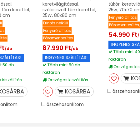
tással,
keretvilágítással,
tükör, keretvil
t fém kerettel,
szálcsiszolt fém kerettel,
25w, 70x70 c
0 cm
25W, 80x80 cm
Fényerő állítás
li
Érintés nélküli
Páramentesítés, 
tás
Fényerő állítás
54.990 Ft
ítés
Páramentesítés
INGYENES SZÁ
Ft
87.990 Ft
/db
/db
Több mint 40
SZÁLLÍTÁS!
INGYENES SZÁLLÍTÁS!
raktáron
t 50 db
Több mint 50 db
Országos kisz
raktáron
KO
kiszállítás
Országos kiszállítás
KOSÁRBA
KOSÁRBA
összehasonl
onlítom
összehasonlítom