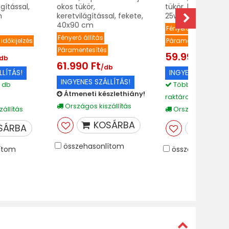
ágítással,
okos tükör,
tükör, keretvilágít
m
keretvilágítással, fekete,
25w, 80x80 cm
40x90 cm
Fényerő állítás
Fényerő állítás
időkijelzés
Páramentesítés, idők
Páramentesítés
59.990 Ft
/db
/db
61.990 Ft
/db
LLÍTÁS!
INGYENES SZÁLLÍT
INGYENES SZÁLLÍTÁS!
 db
Több mint 150 db
Átmeneti készlethiány!
raktáron
Országos kiszállítás
állítás
Országos kiszáll
KOSÁRBA
SÁRBA
KOSÁ
összehasonlítom
ítom
összehasonlíto