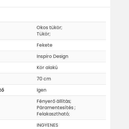
Okos tükör;
Tükör;
Fekete
Inspiro Design
Kör alakú
70 cm
tő
Igen
Fényerő állítás;
Páramentesítés ;
Felakasztható;
INGYENES