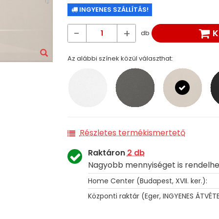
INGYENES SZÁLLÍTÁS!
-
+
K
db
Az alábbi színek közül választhat:
Részletes termékismertető
Raktáron
2 db
Nagyobb mennyiséget is rendelhe
Home Center (Budapest, XVII. ker.):
Központi raktár (Eger, INGYENES ÁTVÉTE