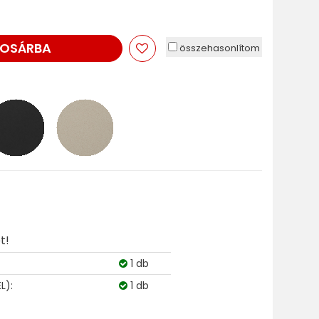
OSÁRBA
összehasonlítom
t!
1 db
L):
1 db