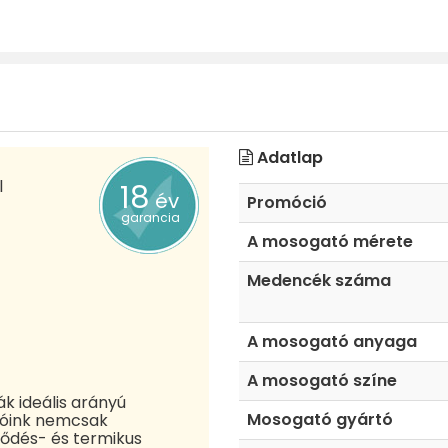
Adatlap
l
18
év
Promóció
garancia
A mosogató mérete
Medencék száma
A mosogató anyaga
A mosogató színe
k ideális arányú
Mosogató gyártó
tóink nemcsak
ződés- és termikus