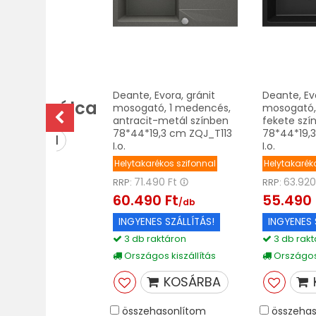
Összes
Deante, Evora, gránit
Deante, Evo
ogatótálca
mosogató, 1 medencés,
mosogató,
antracit-metál színben
fekete szí
78*44*19,3 cm ZQJ_T113
78*44*19,
MEGNÉZEM
I.o.
I.o.
Helytakarékos szifonnal
Helytakarék
71.490 Ft
63.920
RRP:
RRP:
60.490 Ft
55.490 
/db
INGYENES SZÁLLÍTÁS!
INGYENES 
3 db raktáron
3 db rakt
Országos kiszállítás
Országos 
KOSÁRBA
összehasonlítom
összehas