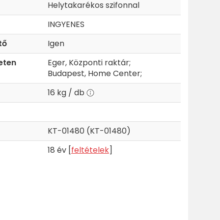
Helytakarékos szifonnal
INGYENES
tő
Igen
eten
Eger, Központi raktár;
Budapest, Home Center;
16 kg / db
KT-01480 (KT-01480)
18 év [
feltételek
]