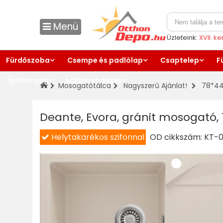
Menü
Üzleteink:
XVII. k
Fürdőszoba
Csempe és padlólap
Csaptelep
F
Építőanyag
Lakberendezés
Mosogatótálca
Nagyszerű Ajánlat!
78*4
Deante, Evora, gránit mosogató, 
Helytakarékos szifonnal
OD cikkszám:
KT-0