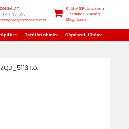
0
tétel
0
Ft
értékben
ZOLGÁLAT:
+
szállítási költség
-1) 44-33-555
Megnézem
oszolgalat@otthondepo.hu
tépítés
Tetőtéri ablak
Gépészet, fűtés
QJ_5113 I.o.