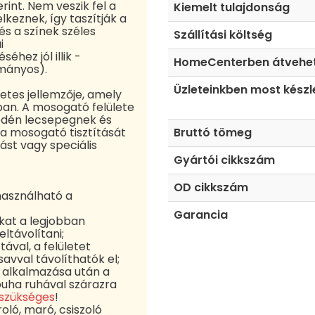
rint. Nem veszik fel a
Kiemelt tulajdonság
lkeznek, így taszítják a
és a színek széles
Szállítási költség
i
ez jól illik -
HomeCenterben átvehe
ományos).
Üzleteinkben most készl
etes jellemzője, amely
an. A mosogató felülete
yedén lecsepegnek és
a mosogató tisztítását
Bruttó tömeg
ást vagy speciális
Gyártói cikkszám
OD cikkszám
asználható a
Garancia
kat a legjobban
ltávolítani;
ával, a felületet
vval távolíthatók el;
k alkalmazása után a
 puha ruhával szárazra
 szükséges
!
oló, maró, csiszoló