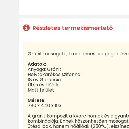
Részletes termékismertető
Gránit mosogató, 1 medencés csepegtetőve
Adatok:
Anyaga: Gránit
Helytakarékos szifonnal
18 év Garancia
Ütés és Hőálló
Matt felület
Mérete:
780 x 440 x 193
A gránit kompozit a kvarc homok és a gyantá
kombinációja. Ennek köszönhetően mosoga
ütésállóak, hanem hőállóak (250°C), elszíne