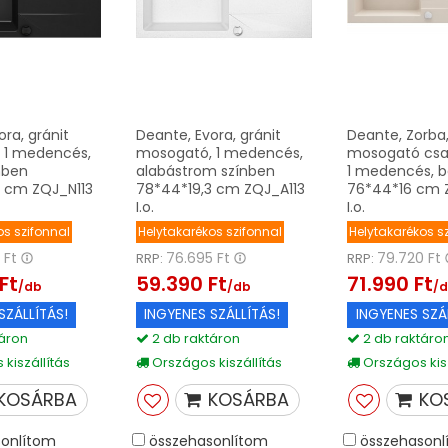
ra, gránit
Deante, Evora, gránit
Deante, Zorba,
 1 medencés,
mosogató, 1 medencés,
mosogató csa
nben
alabástrom színben
1 medencés, b
3 cm ZQJ_N113
78*44*19,3 cm ZQJ_A113
76*44*16 cm 
I.o.
I.o.
os szifonnal
Helytakarékos szifonnal
Helytakarékos s
 Ft
76.695 Ft
79.720 Ft
RRP:
RRP:
Ft
59.390 Ft
71.990 Ft
/db
/db
/
SZÁLLÍTÁS!
INGYENES SZÁLLÍTÁS!
INGYENES SZÁ
áron
2 db raktáron
2 db raktáro
kiszállítás
Országos kiszállítás
Országos kisz
KOSÁRBA
KOSÁRBA
KO
onlítom
összehasonlítom
összehasonl