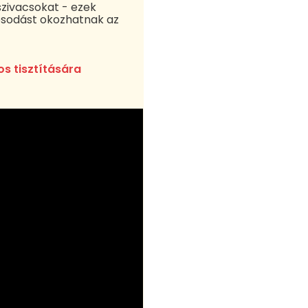
szivacsokat - ezek
osodást okozhatnak az
os tisztítására