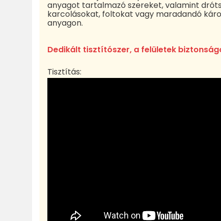
anyagot tartalmazó szereket, valamint drót
karcolásokat, foltokat vagy maradandó kár
anyagon.
Dedikált tisztítószer, a felületek biztonság
Tisztítás: