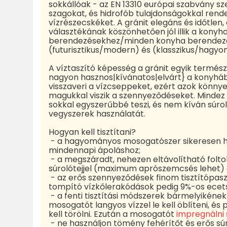
sokkállóak - az EN 13310 európai szabvány sze
szagokat, és hidrofób tulajdonságokkal rende
vízrészecskéket. A gránit elegáns és időtlen, 
választékának köszönhetően jól illik a konyha
berendezésekhez/minden konyha berendezéséh
(futurisztikus/modern) és (klasszikus/hagy
A víztaszító képesség a gránit egyik termész
nagyon hasznos|kívánatos|elvárt} a konyháb
visszaveri a vízcseppeket, ezért azok könn
magukkal viszik a szennyeződéseket. Mindez 
sokkal egyszerűbbé teszi, és nem kíván súrol
vegyszerek használatát.
Hogyan kell tisztítani?
- a hagyományos mosogatószer sikeresen h
mindennapi ápoláshoz;
- a megszáradt, nehezen eltávolítható folto
súrolótejjel (maximum aprószemcsés lehet) e
- az erős szennyeződések finom tisztítópaszt
tompító vízkőlerakódások pedig 9%-os ecetsa
- a fenti tisztítási módszerek bármelyikéne
mosogatót langyos vízzel le kell öblíteni, és
kell törölni. Ezután a mosogatót
impregnálni
- ne használjon tömény fehérítőt és erős súr