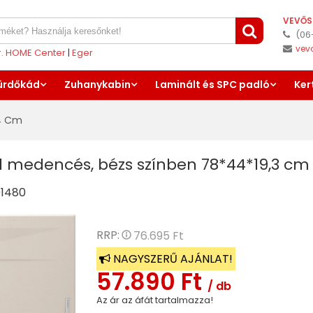
VEVŐS
(06
vev
er. HOME Center
|
Eger
ürdőkád
Zuhanykabin
Laminált és SPC padló
Ker
4 Cm
1 medencés, bézs színben 78*44*19,3 cm Z
1480
RRP:
76.695 Ft
NAGYSZERŰ AJÁNLAT!
57.890 Ft
/ db
Az ár az áfát tartalmazza!