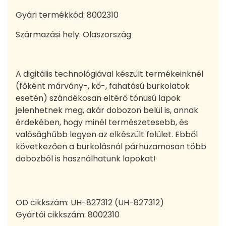
Gyári termékkód: 8002310
Származási hely: Olaszország
A digitális technológiával készült termékeinknél
(főként márvány-, kő-, fahatású burkolatok
esetén) szándékosan eltérő tónusú lapok
jelenhetnek meg, akár dobozon belül is, annak
érdekében, hogy minél természetesebb, és
valósághűbb legyen az elkészült felület. Ebből
következően a burkolásnál párhuzamosan több
dobozból is használhatunk lapokat!
OD cikkszám:
UH-827312 (UH-827312)
Gyártói cikkszám:
8002310