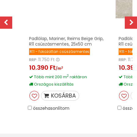
z
Padlólap, Mariner, Reims Beige Grip,
Padlólap
R11 csúszásmentes, 25x50 cm
R11 csú
R11 - fokozottan csúszásmentes
R11 - fo
11.750 Ft
11.7
RRP:
RRP:
10.390 Ft
10.390
2
/m
2
Több mint 200 m
raktáron
Több m
Országos kiszállítás
Országo
KOSÁRBA
összehasonlítom
összeh