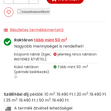
összehasonlítom
Részletes termékismertető
2
Raktáron
több mint 50 m
Nagyobb mennyiséget is rendelhet!
Központi raktár (Eger,
jelenleg nincs raktáron
INGYENES ÁTVÉTEL):
2
Külső raktáron
Több mint 50 m
(pénteki beérkezés):
2
2
Szállítási díj
példák: 10 m
: 19.490 Ft | 20 m
: 19.490 Ft
2
2
| 35 m
: 19.490 Ft | 50 m
: 19.490 Ft
A termék átvételi lehetőségei: