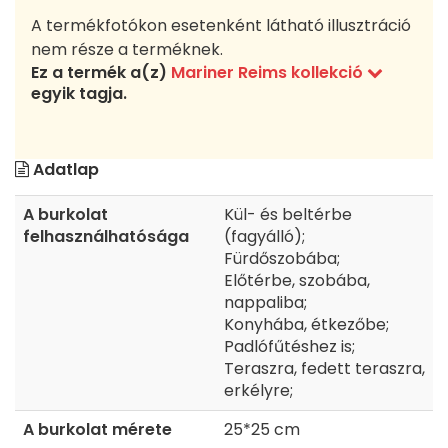
A termékfotókon esetenként látható illusztráció
nem része a terméknek.
Ez a termék a(z)
Mariner Reims kollekció
egyik tagja.
Adatlap
A burkolat
Kül- és beltérbe
felhasználhatósága
(fagyálló);
Fürdőszobába;
Előtérbe, szobába,
nappaliba;
Konyhába, étkezőbe;
Padlófűtéshez is;
Teraszra, fedett teraszra,
erkélyre;
A burkolat mérete
25*25 cm