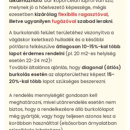
alkalmazható
: bár kőporcelán lapról van szó,
melynek jó a hőelvezető képessége, mégis
ezesetben
kizárólag
flexibilis ragasztóval
,
illetve ugyanilyen
fugázóval
szabad lerakni
.
A burkolandó felület területéhez viszonyítva a
vágáskor keletkező hulladék és a későbbi
pótlásra felkészülve
átlagosan 10-15%-kal több
lapot érdemes rendelni
(pl. 20 m2-es helyiség
esetén 22-24 m2)!
További általános ajánlás, hogy
diagonal (átlós)
burkolás esetén
az alapterülethez képest
15-
20%-kal több
lapot szükséges beszerezni.
A rendelés mennyiségét gondosan kell
meghatározni, mivel utánrendelés esetén nem
biztos, hogy a rendelkezésre álló burkolólapot
még gyártják, vagy hogy teljesen azonos lesz a
korábban használttal (elsősorban árnyalatban