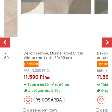
e, R11
Dekorcsempe, Mariner Cool Circle
Dekorcse
60x60
Winter matt rett. 30x90 cm
Autumn 
Élcsiszolt
Élcsiszolt
13.220 Ft
13.2
RRP:
RRP:
11.590 Ft
11.590
2
/m
2
Több mint 50 m
raktáron
Több m
Országos kiszállítás
Országo
KOSÁRBA
összehasonlítom
összeh