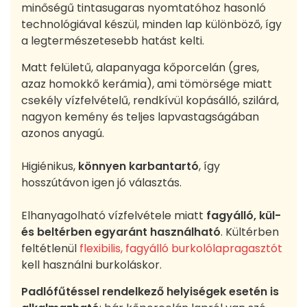
minőségű tintasugaras nyomtatóhoz hasonló
technológiával készül, minden lap különböző, így
a legtermészetesebb hatást kelti.
Matt felületű, alapanyaga kőporcelán (gres,
azaz homokkő kerámia), ami tömörsége miatt
csekély vízfelvételű, rendkívül kopásálló, szilárd,
nagyon kemény és teljes lapvastagságában
azonos anyagú.
Higiénikus,
könnyen karbantartó
, így
hosszútávon igen jó választás.
Elhanyagolható vízfelvétele miatt
fagyálló, kül-
és beltérben egyaránt használható
. Kültérben
feltétlenül
flexibilis, fagyálló burkolólapragasztót
kell használni burkoláskor.
Padlófűtéssel rendelkező helyiségek esetén is