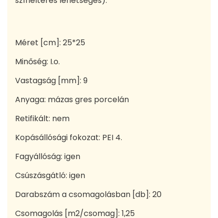
színeltérés lehetséges).
Méret [cm]: 25*25
Minőség: I.o.
Vastagság [mm]: 9
Anyaga: mázas gres porcelán
Retifikált: nem
Kopásállósági fokozat: PEI 4.
Fagyállóság: igen
Csúszásgátló: igen
Darabszám a csomagolásban [db]: 20
Csomagolás [m2/csomag]: 1,25