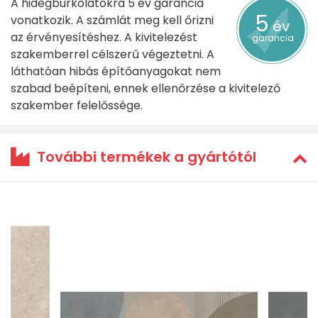
A hidegburkolatokra 5 év garancia
5
vonatkozik. A számlát meg kell őrizni
év
az érvényesítéshez. A kivitelezést
garancia
szakemberrel célszerű végeztetni. A
láthatóan hibás építőanyagokat nem
szabad beépíteni, ennek ellenőrzése a kivitelező
szakember felelőssége.
További termékek a gyártótól