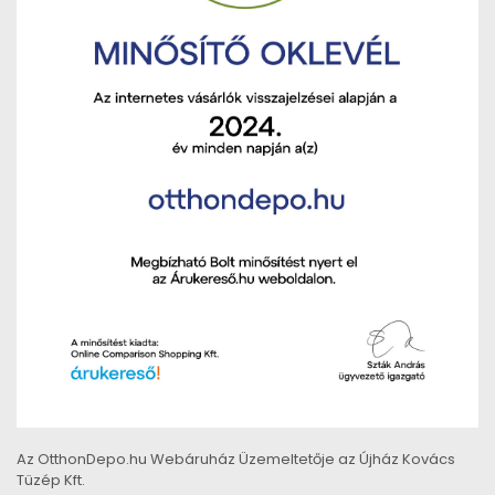
Az OtthonDepo.hu Webáruház Üzemeltetője az Újház Kovács
Tüzép Kft.