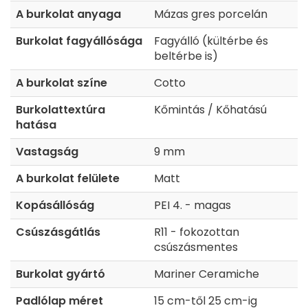
A burkolat anyaga
Mázas gres porcelán
Burkolat fagyállósága
Fagyálló (kültérbe és
beltérbe is)
A burkolat színe
Cotto
Burkolattextúra
Kőmintás / Kőhatású
hatása
Vastagság
9 mm
A burkolat felülete
Matt
Kopásállóság
PEI 4. - magas
Csúszásgátlás
R11 - fokozottan
csúszásmentes
Burkolat gyártó
Mariner Ceramiche
Padlólap méret
15 cm-től 25 cm-ig