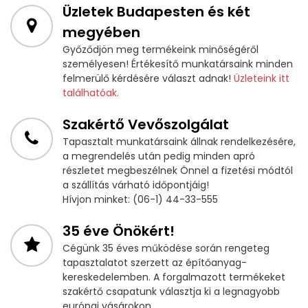
Üzletek Budapesten és két
megyében
Győződjön meg termékeink minőségéről
személyesen! Értékesítő munkatársaink minden
felmerülő kérdésére választ adnak!
Üzleteink itt
találhatóak.
Szakértő Vevőszolgálat
Tapasztalt munkatársaink állnak rendelkezésére,
a megrendelés után pedig minden apró
részletet megbeszélnek Önnel a fizetési módtól
a szállítás várható időpontjáig!
Hívjon minket: (06-1) 44-33-555
35 éve Önökért!
Cégünk 35 éves működése során rengeteg
tapasztalatot szerzett az építőanyag-
kereskedelemben. A forgalmazott termékeket
szakértő csapatunk választja ki a legnagyobb
európai vásárokon.