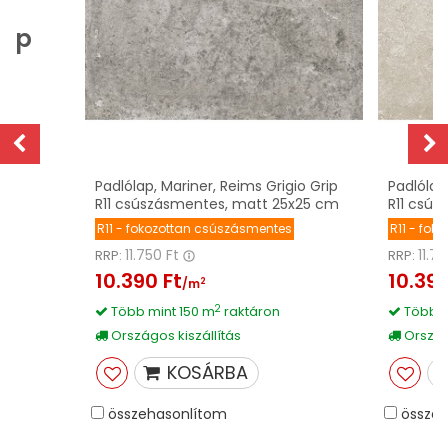
lap
Padlólap, Mariner, Reims Grigio Grip
Padlólap
R11 csúszásmentes, matt 25x25 cm
R11 csú
R11 - fokozottan csúszásmentes
R11 - fo
11.750 Ft
11.7
RRP:
RRP:
10.390 Ft
10.390
2
/m
2
Több mint 150 m
raktáron
Több m
Országos kiszállítás
Országo
KOSÁRBA
összehasonlítom
összeh