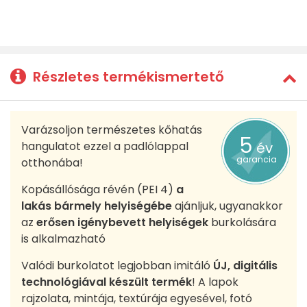
Részletes termékismertető
Varázsoljon természetes kőhatás
5
hangulatot ezzel a padlólappal
év
garancia
otthonába!
Kopásállósága révén (PEI 4)
a
lakás bármely helyiségébe
ajánljuk, ugyanakkor
az
erősen igénybevett helyiségek
burkolására
is alkalmazható
Valódi burkolatot legjobban imitáló
ÚJ, digitális
technológiával készült termék
! A lapok
rajzolata, mintája, textúrája egyesével, fotó