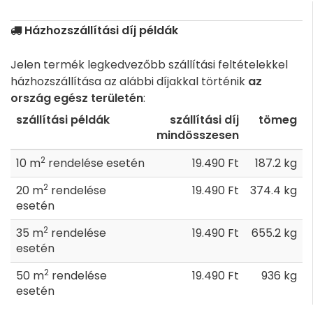
Házhozszállítási díj példák
Jelen termék legkedvezőbb szállítási feltételekkel
házhozszállítása az alábbi díjakkal történik
az
ország egész területén
:
szállítási példák
szállítási díj
tömeg
mindösszesen
2
10 m
rendelése esetén
19.490 Ft
187.2 kg
2
20 m
rendelése
19.490 Ft
374.4 kg
esetén
2
35 m
rendelése
19.490 Ft
655.2 kg
esetén
2
50 m
rendelése
19.490 Ft
936 kg
esetén