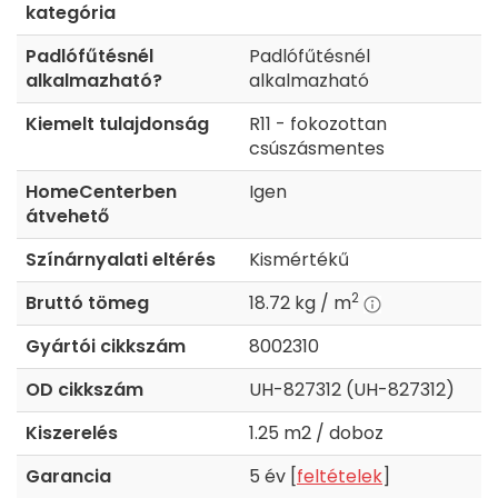
kategória
Padlófűtésnél
Padlófűtésnél
alkalmazható?
alkalmazható
Kiemelt tulajdonság
R11 - fokozottan
csúszásmentes
HomeCenterben
Igen
átvehető
Színárnyalati eltérés
Kismértékű
2
Bruttó tömeg
18.72 kg / m
Gyártói cikkszám
8002310
OD cikkszám
UH-827312 (UH-827312)
Kiszerelés
1.25 m2 / doboz
Garancia
5 év [
feltételek
]