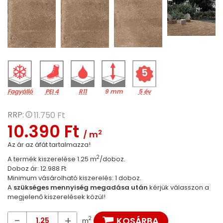
5
Fagyálló
PEI 4
R11
9 mm
5 év
RRP:
11.750 Ft
10.390 Ft
2
/ m
Az ár az áfát tartalmazza!
2
A termék kiszerelése 1.25 m
/doboz.
Doboz ár: 12.988 Ft
Minimum vásárolható kiszerelés: 1 doboz.
A
szükséges mennyiség megadása után
kérjük válasszon a
megjelenő kiszerelések közül!
-
+
KOSÁRBA
2
m