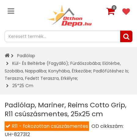
0
Padlólap
Kül- És Beltérbe (fagyálló)
;
Fürdőszobába
;
Előtérbe,
Szobába, Nappaliba
;
Konyhába, Étkezőbe
;
Padlófűtéshez Is
;
Teraszra, Fedett Teraszra, Erkélyre
;
25*25 Cm
Padlólap, Mariner, Reims Cotto Grip,
R11 csúszásmentes, 25x25 cm
R11 - fokozottan csúszásmentes
OD cikkszám:
UH-827312