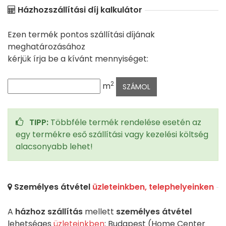
Házhozszállítási díj kalkulátor
Ezen termék pontos szállítási díjának
meghatározásához
kérjük írja be a kívánt mennyiséget:
2
m
TIPP:
Többféle termék rendelése esetén az
egy termékre eső szállítási vagy kezelési költség
alacsonyabb lehet!
Személyes átvétel
üzleteinkben, telephelyeinken
A
házhoz szállítás
mellett
személyes átvétel
lehetséges
üzleteinkben
: Budapest (Home Center