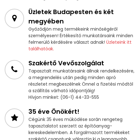
Üzletek Budapesten és két
megyében
Győződjön meg termékeink minőségéről
személyesen! Értékesítő munkatársaink minden
felmerülő kérdésére választ adnak!
Üzleteink itt
találhatóak.
Szakértő Vevőszolgálat
Tapasztalt munkatársaink állnak rendelkezésére,
a megrendelés után pedig minden apró
részletet megbeszélnek Önnel a fizetési módtól
a szállítás várható időpontjáig!
Hívjon minket: (06-1) 44-33-555
35 éve Önökért!
Cégünk 35 éves működése során rengeteg
tapasztalatot szerzett az építőanyag-
kereskedelemben. A forgalmazott termékeket
szakértő csapatunk választja ki a legnagyobb