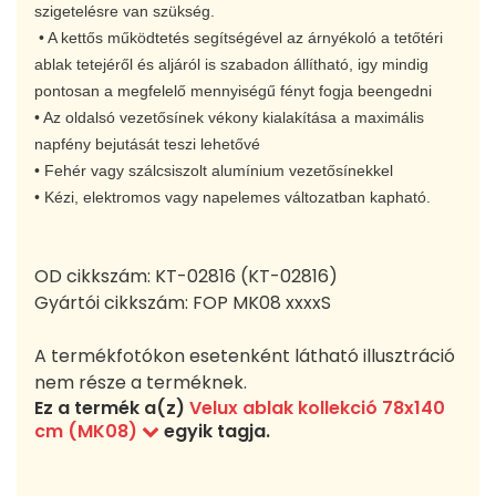
szigetelésre van szükség.
• A kettős működtetés segítségével az árnyékoló a tetőtéri
ablak tetejéről és aljáról is szabadon állítható, igy mindig
pontosan a megfelelő mennyiségű fényt fogja beengedni
• Az oldalsó vezetősínek vékony kialakítása a maximális
napfény bejutását teszi lehetővé
• Fehér vagy szálcsiszolt alumínium vezetősínekkel
• Kézi, elektromos vagy napelemes változatban kapható.
OD cikkszám:
KT-02816 (KT-02816)
Gyártói cikkszám:
FOP MK08 xxxxS
A termékfotókon esetenként látható illusztráció
nem része a terméknek.
Ez a termék a(z)
Velux ablak kollekció 78x140
cm (MK08)
egyik tagja.