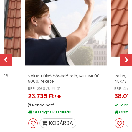
MK06
Velux, Külső hővédő roló, MHL MK00
Velux, T
5060, fekete
45x73 
29.670 Ft
47.
RRP:
RRP:
23.735 Ft
38.07
/db
Rendelhető
Több m
Országos kiszállítás
Országo
KOSÁRBA