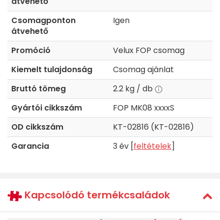
átvehető
Csomagponton
Igen
átvehető
Promóció
Velux FOP csomag
Kiemelt tulajdonság
Csomag ajánlat
Bruttó tömeg
2.2 kg / db
Gyártói cikkszám
FOP MK08 xxxxS
OD cikkszám
KT-02816 (KT-02816)
Garancia
3 év [
feltételek
]
Kapcsolódó termékcsaládok