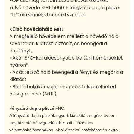
FOP csomag tartalmazza a következőket:
külső hővédő MHL 5060 + fényzáró dupla pliszé
FHC alu sínnel, standard színben
Külső hővédőháló MHL
A megfelelő hővédelem mellett a hővédő háló
zavartalan kilátást biztosít, és beengedi a
napfényt.
• Akár 5°C-kal alacsonyabb beltéri hőmérséklet
nyáron*
• Az áttetsző háló beengedi a fényt és megőrzi a
kilátást
• Beltérből,akár saját magad is felszerelheted
5 év garancia (MHL)
Fényzáró dupla pliszé FHC
A fényzáró dupla pliszék egyedi kialakítása egész évben
megbízható hőszigetelést biztosít. Tökéletes
választáshálószobákba, ahol éjszakai sötétítésre és extra