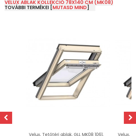
VELUX ABLAK KOLLEKCIÓ 78X140 CM (MK08)
TOVÁBBI TERMÉKEI [
MUTASD MIND
]
z
Velux, Tetőtéri ablak, GLL MK08 1061,
Velux, T