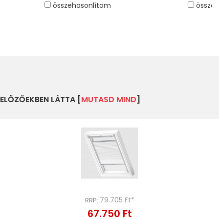
összehasonlítom
összeh
ELŐZŐEKBEN LÁTTA [
MUTASD MIND
]
79.705 Ft*
RRP:
67.750 Ft