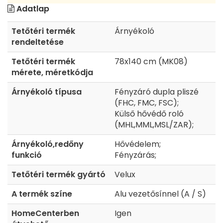
Adatlap
Tetőtéri termék
Árnyékoló
rendeltetése
Tetőtéri termék
78x140 cm (MK08)
mérete, méretkódja
Árnyékoló típusa
Fényzáró dupla pliszé
(FHC, FMC, FSC);
Külső hővédő roló
(MHL,MML,MSL/ZAR);
Árnyékoló,redőny
Hővédelem;
funkció
Fényzárás;
Tetőtéri termék gyártó
Velux
A termék színe
Alu vezetősínnel (A / S)
HomeCenterben
Igen