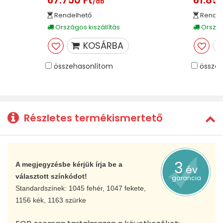
67.750 Ft
61.855
/db
Rendelhető
Rendel
Országos kiszállítás
Országo
KOSÁRBA
összehasonlítom
összeh
Részletes termékismertető
3
A megjegyzésbe kérjük írja be a
év
választott színkódot!
garancia
Standardszínek: 1045 fehér, 1047 fekete,
1156 kék, 1163 szürke