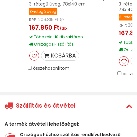
3-rétegű üveg, 78x140 cm
3-rétegű
78x140 
3-rétegű üveg
3-rétegű
209.815 Ft
RRP:
209.
RRP:
167.850 Ft
/db
167.85
Több mint 10 db raktáron
Több m
Országos kiszállítás
Országo
KOSÁRBA
összehasonlítom
összeh
Szállítás és átvétel
A termék átvételi lehetőségei:
Országos házhoz szállítás rendkívül kedvező