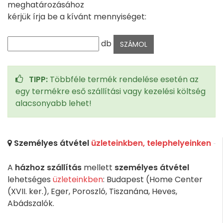
meghatározásához
kérjük írja be a kívánt mennyiséget:
db
TIPP:
Többféle termék rendelése esetén az
egy termékre eső szállítási vagy kezelési költség
alacsonyabb lehet!
Személyes átvétel
üzleteinkben, telephelyeinken
A
házhoz szállítás
mellett
személyes átvétel
lehetséges
üzleteinkben
: Budapest (Home Center
(XVII. ker.), Eger, Poroszló, Tiszanána, Heves,
Abádszalók.