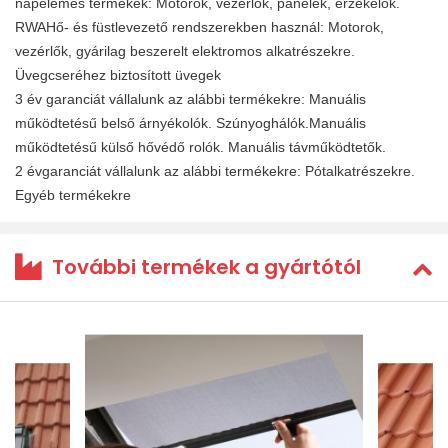
napelemes termékek: Motorok, vezérlők, panelek, érzékelők.
RWAHő- és füstlevezető rendszerekben használ: Motorok,
vezérlők, gyárilag beszerelt elektromos alkatrészekre.
Üvegcseréhez biztosított üvegek
3 év garanciát vállalunk az alábbi termékekre: Manuális
működtetésű belső árnyékolók. Szúnyoghálók.Manuális
működtetésű külső hővédő rolók. Manuális távműködtetők.
2 évgaranciát vállalunk az alábbi termékekre: Pótalkatrészekre.
Egyéb termékekre
További termékek a gyártótól