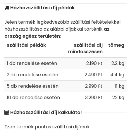
Házhozszállítási díj példák
Jelen termék legkedvezőbb szállítási feltételekkel
házhozszállítása az alábbi díjakkal történik
az
ország egész területén
:
szállítási példák
szállítási díj
tömeg
mindösszesen
1 db rendelése esetén
2.190 Ft
2.2 kg
2 db rendelése esetén
2.490 Ft
4.4 kg
5 db rendelése esetén
2.990 Ft
11 kg
10 db rendelése esetén
3.290 Ft
22 kg
Házhozszállítási díj kalkulátor
Ezen termék pontos szállítási díjának