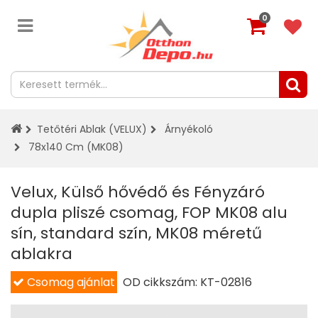
0
Tetőtéri Ablak (VELUX)
Árnyékoló
78x140 Cm (MK08)
Velux, Külső hővédő és Fényzáró
dupla pliszé csomag, FOP MK08 alu
sín, standard szín, MK08 méretű
ablakra
Csomag ajánlat
OD cikkszám:
KT-02816