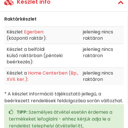
Készlet info
Raktárkészlet
Készlet
Egerben
:
jelenleg nincs
(központi raktár):
raktáron
Készlet a belföldi
jelenleg nincs
külső raktárban (pénteki
raktáron
beérkezés):
Készlet a
Home Centerben (Bp.,
jelenleg nincs
XVII. ker.)
:
raktáron
* A készlet információ tájékoztató jellegű, a
beérkezett rendelések feldolgozása során változhat.
TIPP:
Személyes átvétel esetén érdemes a
termékeket lefoglalni - ehhez kérjük adja le a
rendelést telephelyi átvétellel itt,