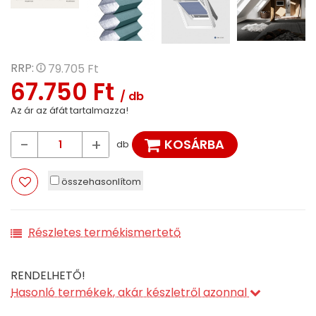
RRP:
79.705 Ft
67.750 Ft
/ db
Az ár az áfát tartalmazza!
-
+
KOSÁRBA
db
összehasonlítom
Részletes termékismertető
RENDELHETŐ!
Hasonló termékek, akár készletről azonnal