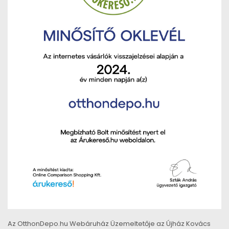
Az OtthonDepo.hu Webáruház Üzemeltetője az Újház Kovács