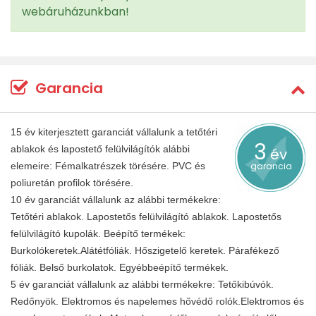
webáruházunkban!
Garancia
15 év kiterjesztett garanciát vállalunk a tetőtéri
3
ablakok és lapostető felülvilágítók alábbi
év
elemeire: Fémalkatrészek törésére. PVC és
garancia
poliuretán profilok törésére.
10 év garanciát vállalunk az alábbi termékekre:
Tetőtéri ablakok. Lapostetős felülvilágító ablakok. Lapostetős
felülvilágító kupolák. Beépítő termékek:
Burkolókeretek.Alátétfóliák. Hőszigetelő keretek. Párafékező
fóliák. Belső burkolatok. Egyébbeépítő termékek.
5 év garanciát vállalunk az alábbi termékekre: Tetőkibúvók.
Redőnyök. Elektromos és napelemes hővédő rolók.Elektromos és