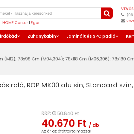
VEVŐS
(06
vev
er. HOME Center
|
Eger
ürdőkád
Zuhanykabin
Laminált és SPC padló
Ker
m (M12)
;
78x98 Cm (M04,304)
;
78x118 Cm (M06,306)
;
78x180 Cm
ós roló, ROP MK00 alu sín, Standard szí
RRP:
50.840 Ft
40.670 Ft
/ db
Az ár az áfát tartalmazza!