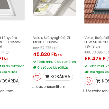
ső fényzáró
Velux, Szúnyogháló, ZIL
Velux, Beépítő
MK06 0705SWL
MK06 0000SWL
EDW MK06 200
l
78x118 cm
57.275 Ft
RRP:
 Ft
73.095 Ft
RRP:
45.820 Ft
/db
Ft
58.475 Ft
/db
Több mint 10 db raktáron
 10 db raktáron
Több mint 5 
Országos kiszállítás
kiszállítás
Országos kisz
KOSÁRBA
KOSÁRBA
KO
összehasonlítom
onlítom
összehasonl