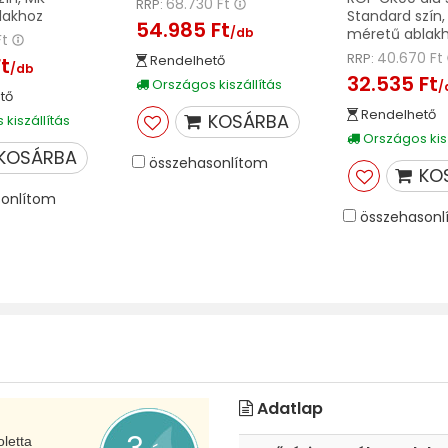
68.730 Ft
RRP:
lakhoz
Standard szín,
54.985 Ft
/db
méretű ablak
Ft
40.670 Ft
RRP:
Rendelhető
Ft
/db
32.535 Ft
Országos kiszállítás
/
tő
Rendelhető
KOSÁRBA
kiszállítás
Országos kisz
KOSÁRBA
összehasonlítom
KO
onlítom
összehasonl
Adatlap
letta