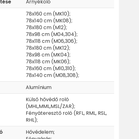
etése
Árnyékoló
78x160 cm (MK10);
78x140 cm (MK08);
78x180 cm (M12);
78x98 cm (M04,304);
78x118 cm (M06,306);
78x180 cm (MK12);
78x98 cm (MK04);
78x118 cm (MK06);
78x160 cm (M10,310);
78x140 cm (M08,308);
Alumínium
Külső hővédő roló
(MHL,MML,MSL/ZAR);
Fényáteresztő roló (RFL, RML, RSL,
RHL);
ió
Hővédelem;
Fényzárás;