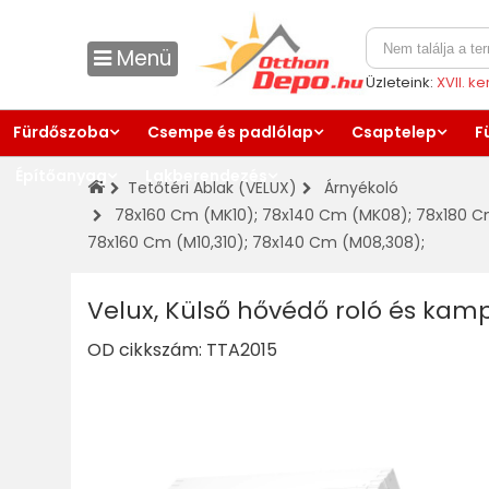
Menü
Üzleteink:
XVII. k
Fürdőszoba
Csempe és padlólap
Csaptelep
F
Építőanyag
Lakberendezés
Tetőtéri Ablak (VELUX)
Árnyékoló
78x160 Cm (MK10)
;
78x140 Cm (MK08)
;
78x180 C
78x160 Cm (M10,310)
;
78x140 Cm (M08,308)
;
Velux, Külső hővédő roló és kamp
OD cikkszám:
TTA2015