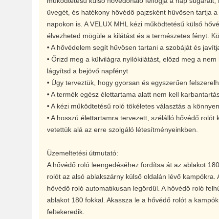
működtetésű külső hővédőháló felfogja a nap sugarait, 
üvegét, és hatékony hővédő pajzsként hűvösen tartja a
napokon is. A VELUX MHL kézi működtetésű külső hővéd
élvezheted mögüle a kilátást és a természetes fényt. Kön
• A hővédelem segít hűvösen tartani a szobáját és javítja
• Őrizd meg a külvilágra nyílókilátást, előzd meg a nem
lágyítsd a bejövő napfényt
• Úgy terveztük, hogy gyorsan és egyszerűen felszerelh
• A termék egész élettartama alatt nem kell karbantartá
• A kézi működtetésű roló tökéletes választás a könnye
• A hosszú élettartamra tervezett, szélálló hővédő rolót
vetettük alá az erre szolgáló létesítményeinkben.
Üzemeltetési útmutató:
A hővédő roló leengedéséhez fordítsa át az ablakot 180
rolót az alsó ablakszárny külső oldalán lévő kampókra.
hővédő roló automatikusan legördül. A hővédő roló fel
ablakot 180 fokkal. Akassza le a hővédő rolót a kampók
feltekeredik.