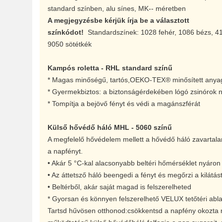
standard színben, alu sínes, MK-- méretben
A megjegyzésbe kérjük írja be a választott
színkódot!
Standardszínek: 1028 fehér, 1086 bézs, 4
9050 sötétkék
Kampós roletta - RHL standard színű
* Magas minőségű, tartós,OEKO-TEX® minősített anya
* Gyermekbiztos: a biztonságérdekében lógó zsinórok n
* Tompítja a bejövő fényt és védi a magánszférát
Külső hővédő háló MHL - 5060 színű
A megfelelő hővédelem mellett a hővédő háló zavartalan 
a napfényt.
• Akár 5 °C-kal alacsonyabb beltéri hőmérséklet nyáron
• Az áttetsző háló beengedi a fényt és megőrzi a kilátás
• Beltérből, akár saját magad is felszerelheted
* Gyorsan és könnyen felszerelhető VELUX tetőtéri abl
Tartsd hűvösen otthonod:csökkentsd a napfény okozta