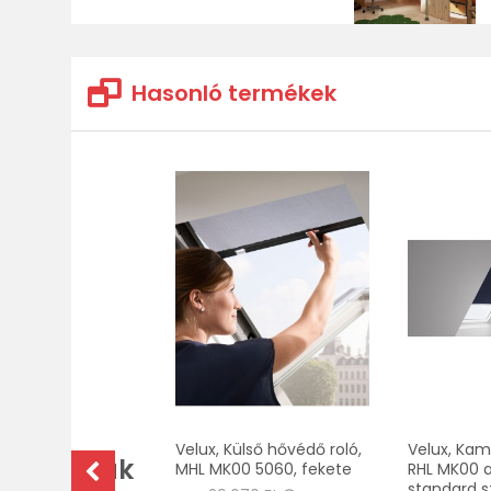
Hasonló termékek
Összes
Velux, Külső hővédő roló,
Velux, Kam
téri ablak
MHL MK00 5060, fekete
RHL MK00 al
standard s