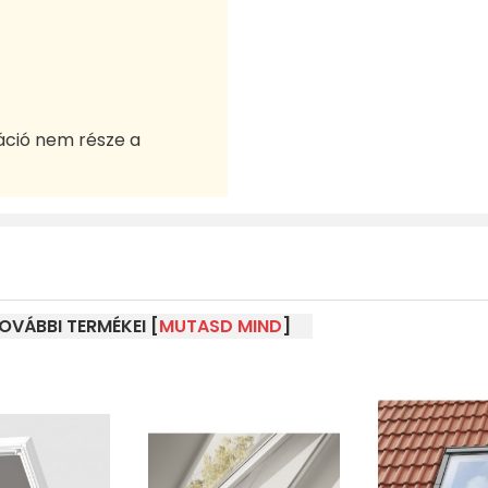
áció nem része a
OVÁBBI TERMÉKEI [
MUTASD MIND
]