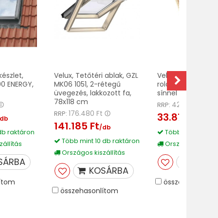
készlet,
Velux, Tetőtéri ablak, GZL
Velux, Belső fény
0 ENERGY,
MK06 1051, 2-rétegű
roló, DKL MK06 07
üvegezés, lakkozott fa,
sínnel
78x118 cm
42.340 Ft
RRP:
176.480 Ft
RRP:
33.870 Ft
/db
/db
141.185 Ft
/db
db raktáron
Több mint 10 db 
Több mint 10 db raktáron
állítás
Országos kiszáll
Országos kiszállítás
SÁRBA
KOSÁ
KOSÁRBA
ítom
összehasonlíto
összehasonlítom