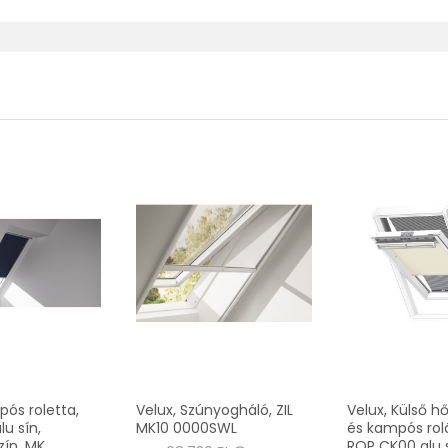
pós roletta,
Velux, Szúnyogháló, ZIL
Velux, Külső h
u sín,
MK10 0000SWL
és kampós ro
zín, MK
ROP CK00 alu s