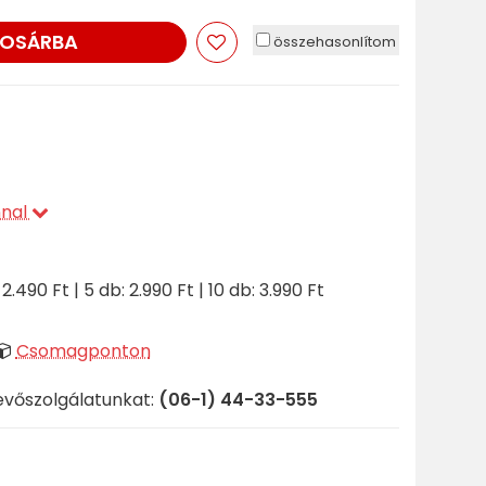
OSÁRBA
összehasonlítom
nnal
 2.490 Ft | 5 db: 2.990 Ft | 10 db: 3.990 Ft
Csomagponton
evőszolgálatunkat:
(06-1) 44-33-555