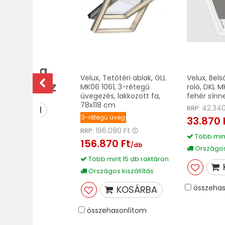
ovább a
Velux, Tetőtéri ablak, GLL
Velux, Bel
lekcióhoz
MK06 1061, 3-rétegű
roló, DKL 
üvegezés, lakkozott fa,
fehér sínne
78x118 cm
42.340
RRP:
MEGNÉZEM
3-rétegű üveg
33.870 
196.090 Ft
RRP:
Több mint
156.870 Ft
/db
Országos 
Több mint 15 db raktáron
Országos kiszállítás
összehas
KOSÁRBA
összehasonlítom