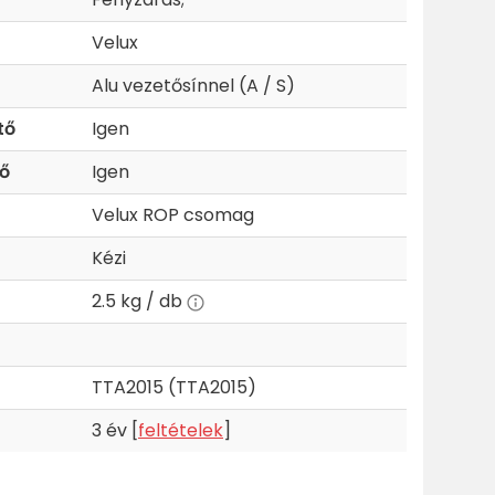
Velux
Alu vezetősínnel (A / S)
tő
Igen
ő
Igen
Velux ROP csomag
Kézi
2.5 kg / db
TTA2015 (TTA2015)
3 év [
feltételek
]