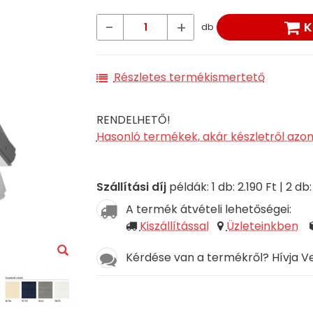
-
+
K
db
Részletes termékismertető
RENDELHETŐ!
Hasonló termékek, akár készletről azo
Szállítási díj
példák: 1 db: 2.190 Ft | 2 db:
A termék átvételi lehetőségei:
Kiszállítással
Üzleteinkben
Kérdése van a termékről? Hívja V