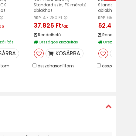
 CK
Standard szín, FK méretű
Standard szín, SK
hoz
ablakhoz
ablakhoz
47.280 Ft
65.580 Ft
RRP:
RRP:
37.825 Ft
52.465 Ft
db
/db
/db
Rendelhető
Rendelhető
állítás
Országos kiszállítás
Országos kiszáll
SÁRBA
KOSÁRBA
KOSÁ
ítom
összehasonlítom
összehasonlíto