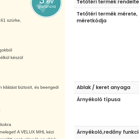
3
év
Tetőtéri termék rendelt
garancia
Tetőtéri termék mérete,
méretkódja
161 szürke,
gokból
élkül készül
Ablak / keret anyaga
kilátást biztosít, és beengedi
Árnyékoló típusa
t
akokra
Árnyékoló,redőny funkc
 meleget! A VELUX MHL kézi