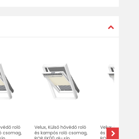
ővédő roló
Velux, Külső hővédő roló
Velux, Külső hővé
ló csomag,
és kampós roló csomag,
és kampós roló c
ín,
ROP FK00 alu sín,
ROP SK00 alu sín,