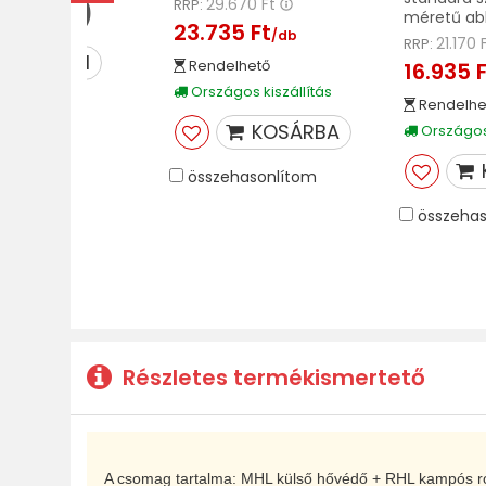
29.670 Ft
RRP:
(VELUX)
méretű ab
23.735 Ft
/db
21.170 
RRP:
MEGNÉZEM
Rendelhető
16.935 
Országos kiszállítás
Rendelhe
KOSÁRBA
Országos 
összehasonlítom
összehas
Részletes termékismertető
A csomag tartalma: MHL külső hővédő + RHL kampós ro