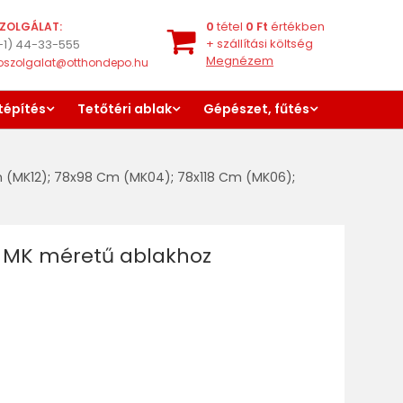
0
tétel
0
Ft
értékben
ZOLGÁLAT:
+
szállítási költség
-1) 44-33-555
Megnézem
oszolgalat@otthondepo.hu
tépítés
Tetőtéri ablak
Gépészet, fűtés
 (MK12)
;
78x98 Cm (MK04)
;
78x118 Cm (MK06)
;
n, MK méretű ablakhoz