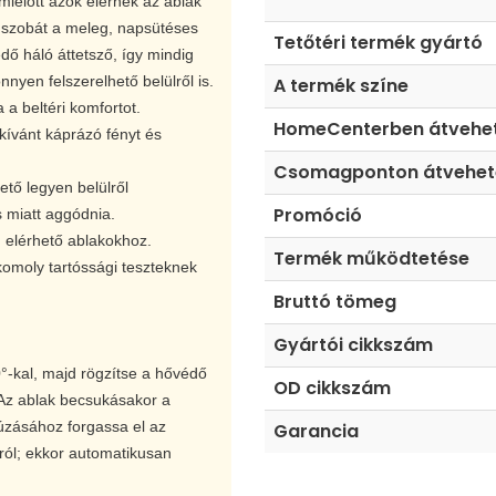
mielőtt azok elérnék az ablak
 szobát a meleg, napsütéses
Tetőtéri termék gyártó
ő háló áttetsző, így mindig
nyen felszerelhető belülről is.
A termék színe
 a beltéri komfortot.
HomeCenterben átvehe
 kívánt káprázó fényt és
Csomagponton átvehet
ető legyen belülről
Promóció
s miatt aggódnia.
n elérhető ablakokhoz.
Termék működtetése
 komoly tartóssági teszteknek
Bruttó tömeg
Gyártói cikkszám
°-kal, majd rögzítse a hővédő
OD cikkszám
 Az ablak becsukásakor a
húzásához forgassa el az
Garancia
ról; ekkor automatikusan