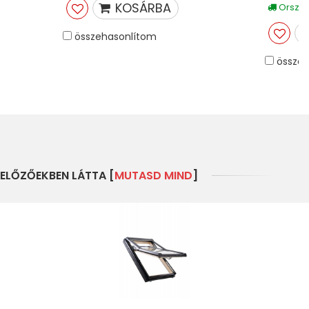
KOSÁRBA
Országo
összehasonlítom
összeh
ELŐZŐEKBEN LÁTTA [
MUTASD MIND
]