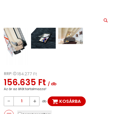
RRP:
184.277 Ft
156.635 Ft
/ db
Az ár az áfát tartalmazza!
-
+
KOSÁRBA
db