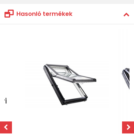
Hasonló termékek
ri
O)