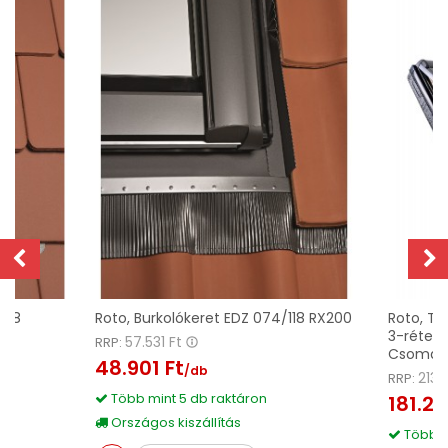
078
Roto, Burkolókeret EDZ 074/118 RX200
Roto, Te
3-rétegű
57.531 Ft
RRP:
Csomagga
48.901 Ft
/db
213.
RRP:
Több mint 5 db raktáron
181.24
Országos kiszállítás
Több m