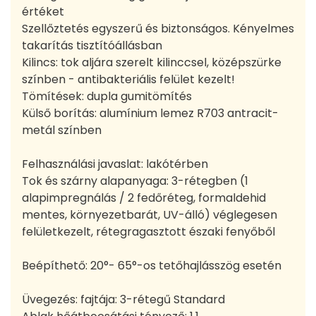
értéket
Szellőztetés egyszerű és biztonságos. Kényelmes
takarítás tisztítóállásban
Kilincs: tok aljára szerelt kilinccsel, középszürke
színben - antibakteriális felület kezelt!
Tömítések: dupla gumitömítés
Külső borítás: alumínium lemez R703 antracit-
metál színben
Felhasználási javaslat: lakótérben
Tok és szárny alapanyaga: 3-rétegben (1
alapimpregnálás / 2 fedőréteg, formaldehid
mentes, környezetbarát, UV-álló) véglegesen
felületkezelt, rétegragasztott északi fenyőből
Beépíthető: 20°- 65°-os tetőhajlásszög esetén
Üvegezés: fajtája: 3-rétegű Standard