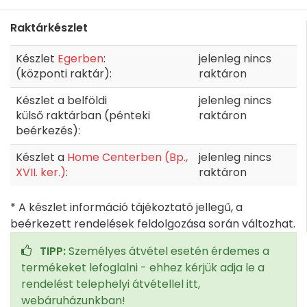
Raktárkészlet
Készlet
Egerben
:
jelenleg nincs
(központi raktár):
raktáron
Készlet a belföldi
jelenleg nincs
külső raktárban (pénteki
raktáron
beérkezés):
Készlet a
Home Centerben (Bp.,
jelenleg nincs
XVII. ker.)
:
raktáron
* A készlet információ tájékoztató jellegű, a
beérkezett rendelések feldolgozása során változhat.
TIPP:
Személyes átvétel esetén érdemes a
termékeket lefoglalni - ehhez kérjük adja le a
rendelést telephelyi átvétellel itt,
webáruházunkban!