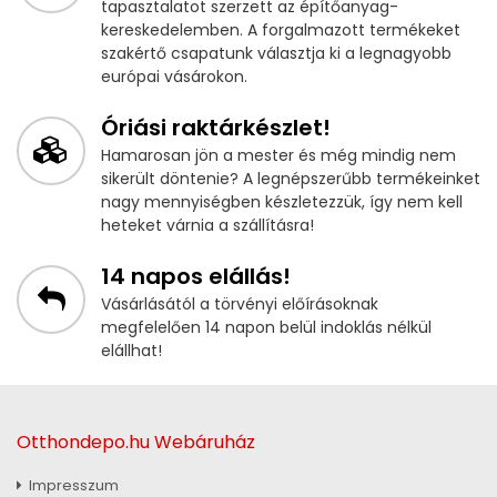
tapasztalatot szerzett az építőanyag-
kereskedelemben. A forgalmazott termékeket
szakértő csapatunk választja ki a legnagyobb
európai vásárokon.
Óriási raktárkészlet!
Hamarosan jön a mester és még mindig nem
sikerült döntenie? A legnépszerűbb termékeinket
nagy mennyiségben készletezzük, így nem kell
heteket várnia a szállításra!
14 napos elállás!
Vásárlásától a törvényi előírásoknak
megfelelően 14 napon belül indoklás nélkül
elállhat!
Otthondepo.hu Webáruház
Impresszum