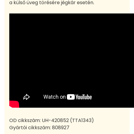
a külső üveg törésére jégkár esetén.
OD cikkszám:
UH-420852 (TTA1343)
Gyártói cikkszám:
808927