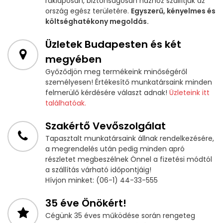
raklaposan, biztonságosan házhoz szállítjuk az
ország egész területére.
Egyszerű, kényelmes és
költséghatékony megoldás.
Üzletek Budapesten és két
megyében
Győződjön meg termékeink minőségéről
személyesen! Értékesítő munkatársaink minden
felmerülő kérdésére választ adnak!
Üzleteink itt
találhatóak.
Szakértő Vevőszolgálat
Tapasztalt munkatársaink állnak rendelkezésére,
a megrendelés után pedig minden apró
részletet megbeszélnek Önnel a fizetési módtól
a szállítás várható időpontjáig!
Hívjon minket: (06-1) 44-33-555
35 éve Önökért!
Cégünk 35 éves működése során rengeteg