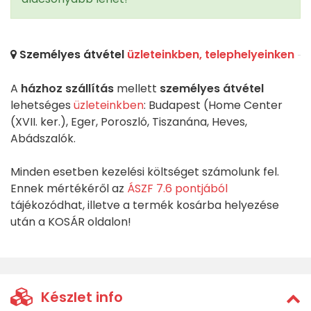
Személyes átvétel
üzleteinkben, telephelyeinken
A
házhoz szállítás
mellett
személyes átvétel
lehetséges
üzleteinkben
: Budapest (Home Center
(XVII. ker.), Eger, Poroszló, Tiszanána, Heves,
Abádszalók.
Minden esetben kezelési költséget számolunk fel.
Ennek mértékéről az
ÁSZF 7.6 pontjából
tájékozódhat, illetve a termék kosárba helyezése
után a KOSÁR oldalon!
Készlet info