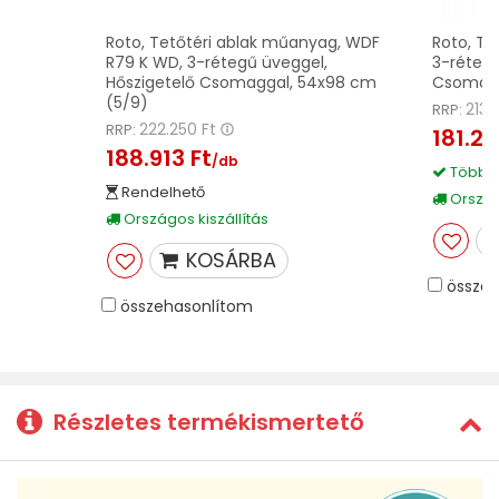
Roto, Tetőtéri ablak műanyag, WDF
Roto, Te
R79 K WD, 3-rétegű üveggel,
3-rétegű
Hőszigetelő Csomaggal, 54x98 cm
Csomagga
(5/9)
213.
RRP:
222.250 Ft
RRP:
181.24
188.913 Ft
/db
Több m
Rendelhető
Országo
Országos kiszállítás
KOSÁRBA
összeh
összehasonlítom
Részletes termékismertető