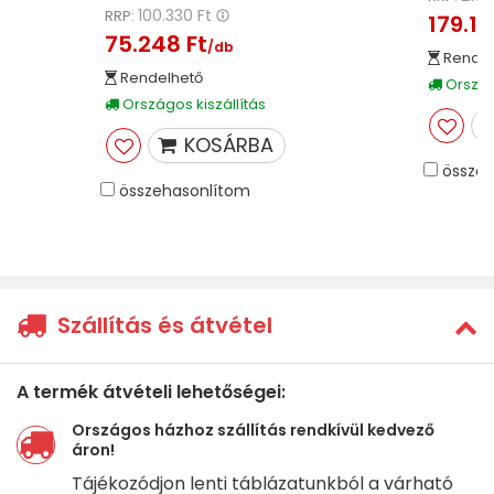
100.330 Ft
RRP:
179.19
75.248 Ft
/db
Rendel
Rendelhető
Országo
Országos kiszállítás
KOSÁRBA
összeh
összehasonlítom
Szállítás és átvétel
A termék átvételi lehetőségei:
Országos házhoz szállítás rendkívül kedvező
áron!
Tájékozódjon lenti táblázatunkból a várható