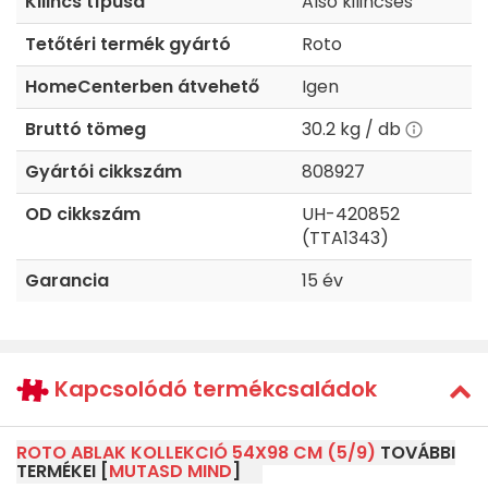
Kilincs típusa
Alsó kilincses
Tetőtéri termék gyártó
Roto
HomeCenterben átvehető
Igen
Bruttó tömeg
30.2 kg / db
Gyártói cikkszám
808927
OD cikkszám
UH-420852
(TTA1343)
Garancia
15 év
Kapcsolódó termékcsaládok
ROTO ABLAK KOLLEKCIÓ 54X98 CM (5/9)
TOVÁBBI
TERMÉKEI [
MUTASD MIND
]