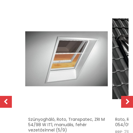
z
Szúnyogháló, Roto, Transpatec, ZRI M
Roto, Re
54/98 W IT1, manuális, fehér
054/098
vezetősínnel (5/9)
210.
RRP: