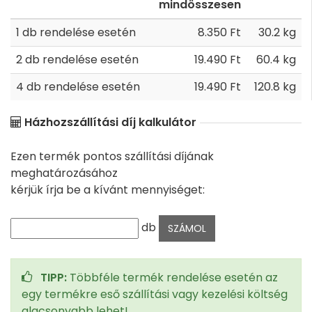
mindösszesen
1 db rendelése esetén
8.350 Ft
30.2 kg
2 db rendelése esetén
19.490 Ft
60.4 kg
4 db rendelése esetén
19.490 Ft
120.8 kg
Házhozszállítási díj kalkulátor
Ezen termék pontos szállítási díjának
meghatározásához
kérjük írja be a kívánt mennyiséget:
db
TIPP:
Többféle termék rendelése esetén az
egy termékre eső szállítási vagy kezelési költség
alacsonyabb lehet!