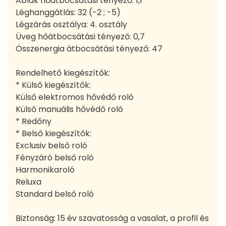
Ablak hőátbocsátási tényező: 1,1
Léghanggátlás: 32 (-2 ; -5)
Légzárás osztálya: 4. osztály
Üveg hőátbocsátási tényező: 0,7
Összenergia átbocsátási tényező: 47
Rendelhető kiegészítők:
* Külső kiegészítők:
Külső elektromos hővédő roló
Külső manuális hővédő roló
* Redőny
* Belső kiegészítők:
Exclusiv belső roló
Fényzáró belső roló
Harmonikaroló
Reluxa
Standard belső roló
Biztonság: 15 év szavatosság a vasalat, a profil és