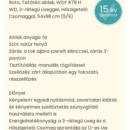
Roto, Tetőtéri ablak, WDF R79 H
15
WD, 3-rétegű üveggel, Hőszigetelő
év
garancia
Csomaggal, 54x98 cm (5/9)
Ablak anyaga: fa
Szín: natúr fenyő
Zárás: a tok aljára szerelt kilinccsel, zárás 3-
ponton
Tisztítóállás: manuális rögzítéssel
Szellőzés: zárt állapotban egy fokozatú
résszellőzés
Előnyei:
Kényelem: egyedi nyitásmód, zavartalan kilátás
és kényelmes szellőztetés szúnyogháló
használata mellett is
Energiahatékonyság: a 3-rétegű üveg és a
Hőszigetelő Csomag garantálja az 1,1-es Uw