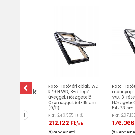
Összes
Roto, Tetőtéri ablak, WDF
Roto, Tetőt
téri ablak
R79 H WD, 3-rétegű
műanyag, 
üveggel, Hőszigetelő
WD, 3-réte
(ROTO)
Csomaggal, 94x118 cm
Hőszigete
(9/11)
54x78 cm 
MEGNÉZEM
249.555 Ft
207.13
RRP:
RRP:
212.122 Ft
176.066
/db
Rendelhető
Rendelhe