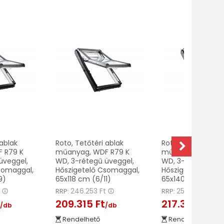
 ablak
Roto, Tetőtéri ablak
Roto, Tetőtéri abl
 R79 K
műanyag, WDF R79 K
műanyag, WDF R7
üveggel,
WD, 3-rétegű üveggel,
WD, 3-rétegű üve
somaggal,
Hőszigetelő Csomaggal,
Hőszigetelő Csom
9)
65x118 cm (6/11)
65x140 cm (6/14)
t
246.253 Ft
255.651 Ft
RRP:
RRP:
t
209.315 Ft
217.303 Ft
/db
/db
/db
Rendelhető
Rendelhető