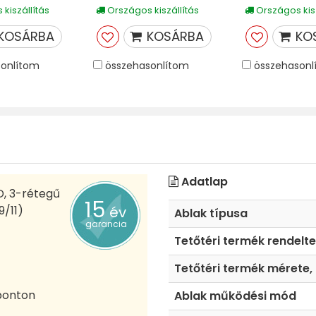
kiszállítás
Országos kiszállítás
Országos kisz
KOSÁRBA
KOSÁRBA
KO
onlítom
összehasonlítom
összehasonl
Adatlap
D, 3-rétegű
15
9/11)
év
Ablak típusa
garancia
Tetőtéri termék rendelt
Tetőtéri termék mérete,
-ponton
Ablak működési mód