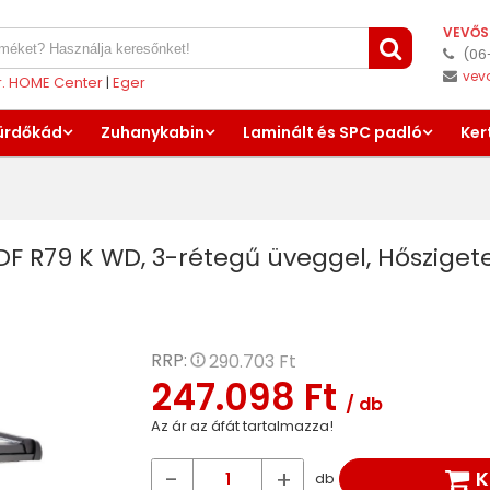
VEVŐS
(06
vev
er. HOME Center
|
Eger
ürdőkád
Zuhanykabin
Laminált és SPC padló
Ker
DF R79 K WD, 3-rétegű üveggel, Hősziget
RRP:
290.703 Ft
247.098 Ft
/ db
Az ár az áfát tartalmazza!
-
+
K
db