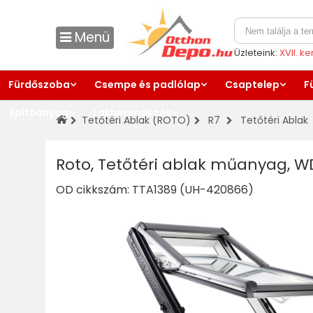
Menü
Üzleteink:
XVII. k
Fürdőszoba
Csempe és padlólap
Csaptelep
F
Építőanyag
Lakberendezés
Tetőtéri Ablak (ROTO)
R7
Tetőtéri Ablak
Roto, Tetőtéri ablak műanyag, W
OD cikkszám:
TTA1389 (UH-420866)