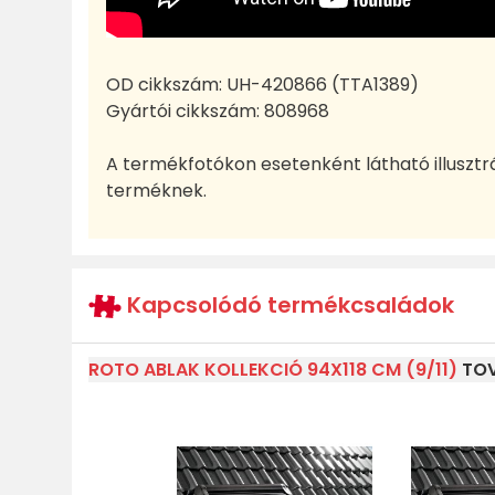
OD cikkszám:
UH-420866 (TTA1389)
Gyártói cikkszám:
808968
A termékfotókon esetenként látható illusztr
terméknek.
Kapcsolódó termékcsaládok
ROTO ABLAK KOLLEKCIÓ 94X118 CM (9/11)
TOV