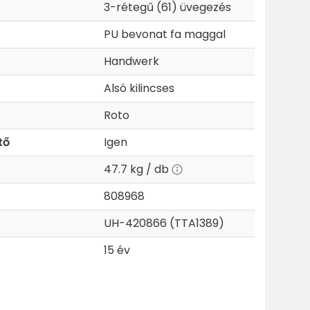
3-rétegű (61) üvegezés
PU bevonat fa maggal
Handwerk
Alsó kilincses
Roto
tő
Igen
47.7 kg / db
808968
UH-420866 (TTA1389)
15 év