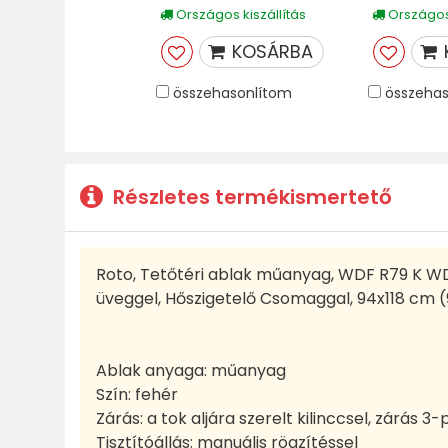
Országos kiszállítás
Országos 
KOSÁRBA
összehasonlítom
összehas
Részletes termékismertető
Roto, Tetőtéri ablak műanyag, WDF R79 K W
üveggel, Hőszigetelő Csomaggal, 94x118 cm (
Ablak anyaga: műanyag
Szín: fehér
Zárás: a tok aljára szerelt kilinccsel, zárás 3
Tisztítóállás: manuális rögzítéssel