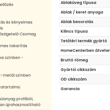
Ablaküveg típusa
ellőzés
Ablak / keret anyaga
Ablak besorolás
átás és kényelmes
is
Kilincs típusa
Hőszigetelő Csomag
Tetőtéri termék gyártó
lmes takarítás
HomeCenterben átvehe
rke színben -
Bruttó tömeg
Gyártói cikkszám
it-metál színben
OD cikkszám
áratartalmú
Garancia
űanyag profilból,
an újrahasznosítható