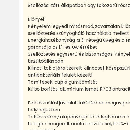
Szellőzés: zárt állapotban egy fokozatú réssz
Előnyei:
Kényelem: egyedi nyitásmód, zavartalan kil
szellőztetés szúnyogháló használata mellett 
Energiahatékonyság: a 3-rétegű üveg és a 
garantálja az 1,1-es Uw értéket
Szellőztetés egyszerű és biztonságos. Kénye
tisztítóállásban
Kilincs: tok aljára szerelt kilinccsel, középszü
antibakteriális felület kezelt!
Tömítések: dupla gumitömítés
Külső borítás: alumínium lemez R703 antrac
Felhasználási javaslat: lakótérben magas p
helységekben
Tok és szárny alapanyaga: többlégkamrás m
hidegen hengerelt acélmerevítéssel, 100%-b