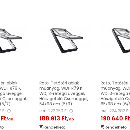
éri ablak
Roto, Tetőtéri ablak
Roto, Tetőtéri
WDF R79 K
műanyag, WDF R79 K
műanyag, WDF
gű üveggel,
WD, 3-rétegű üveggel,
WD, 3-rétegű 
lő Csomaggal,
Hőszigetelő Csomaggal,
Hőszigetelő C
(5/7)
54x98 cm (5/9)
65x98 cm (6/
7 Ft
222.250 Ft
224.282 F
RRP:
RRP:
 Ft
188.913 Ft
190.640 F
/db
/db
tő
Rendelhető
Rendelhető