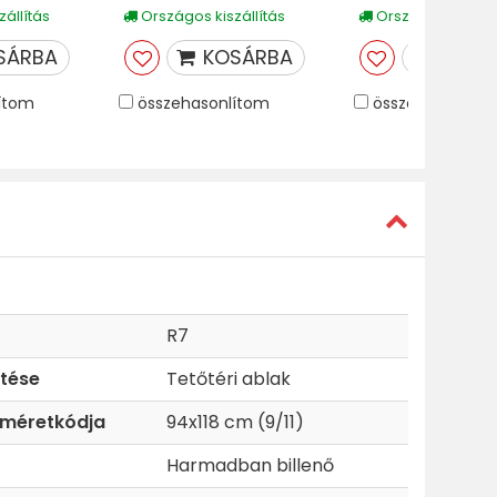
állítás
Országos kiszállítás
Országos kiszáll
SÁRBA
KOSÁRBA
KOSÁ
ítom
összehasonlítom
összehasonlíto
R7
etése
Tetőtéri ablak
 méretkódja
94x118 cm (9/11)
Harmadban billenő