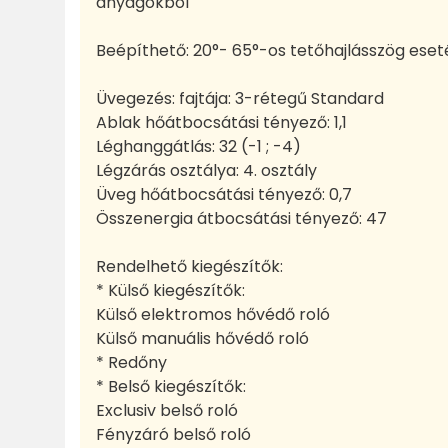
anyagokból
Beépíthető: 20°- 65°-os tetőhajlásszög eset
Üvegezés: fajtája: 3-rétegű Standard
Ablak hőátbocsátási tényező: 1,1
Léghanggátlás: 32 (-1 ; -4)
Légzárás osztálya: 4. osztály
Üveg hőátbocsátási tényező: 0,7
Összenergia átbocsátási tényező: 47
Rendelhető kiegészítők:
* Külső kiegészítők:
Külső elektromos hővédő roló
Külső manuális hővédő roló
* Redőny
* Belső kiegészítők:
Exclusiv belső roló
Fényzáró belső roló