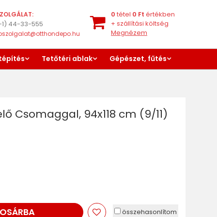
0
tétel
0
Ft
értékben
ZOLGÁLAT:
+
szállítási költség
-1) 44-33-555
Megnézem
oszolgalat@otthondepo.hu
tépítés
Tetőtéri ablak
Gépészet, fűtés
elő Csomaggal, 94x118 cm (9/11)
OSÁRBA
összehasonlítom