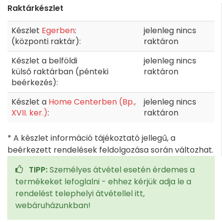
Raktárkészlet
Készlet
Egerben
:
jelenleg nincs
(központi raktár):
raktáron
Készlet a belföldi
jelenleg nincs
külső raktárban (pénteki
raktáron
beérkezés):
Készlet a
Home Centerben (Bp.,
jelenleg nincs
XVII. ker.)
:
raktáron
* A készlet információ tájékoztató jellegű, a
beérkezett rendelések feldolgozása során változhat.
TIPP:
Személyes átvétel esetén érdemes a
termékeket lefoglalni - ehhez kérjük adja le a
rendelést telephelyi átvétellel itt,
webáruházunkban!