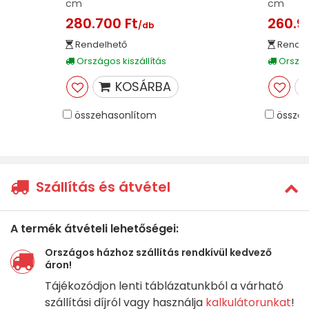
cm
cm
280.700 Ft
260.9
/db
Rendelhető
Rendel
Országos kiszállítás
Országo
KOSÁRBA
összehasonlítom
összeh
Szállítás és átvétel
A termék átvételi lehetőségei:
Országos házhoz szállítás rendkívül kedvező
áron!
Tájékozódjon lenti táblázatunkból a várható
szállítási díjról vagy használja
kalkulátorunkat
!