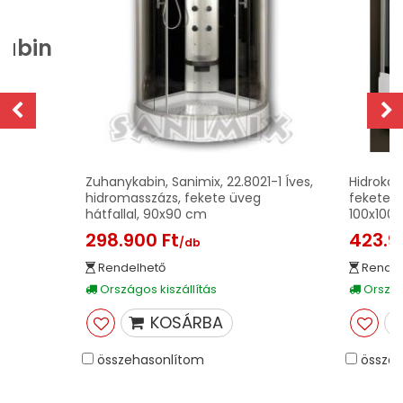
kabin
Zuhanykabin, Sanimix, 22.8021-1 Íves,
Hidrokabi
hidromasszázs, fekete üveg
fekete há
hátfallal, 90x90 cm
100x100
298.900 Ft
423.9
/db
Rendelhető
Rendel
Országos kiszállítás
Országo
KOSÁRBA
összehasonlítom
összeh