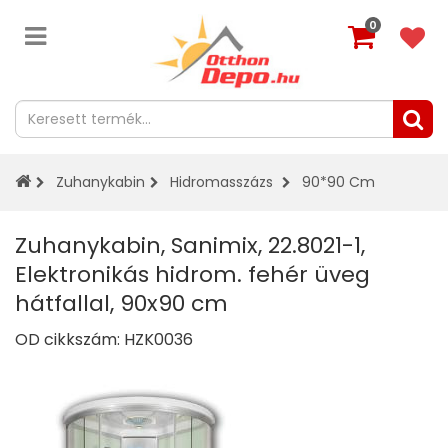
0
Zuhanykabin
Hidromasszázs
90*90 Cm
Zuhanykabin, Sanimix, 22.8021-1,
Elektronikás hidrom. fehér üveg
hátfallal, 90x90 cm
OD cikkszám:
HZK0036