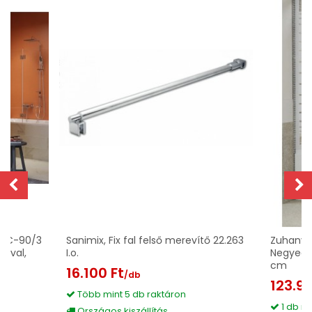
762C-90/3
Sanimix, Fix fal felső merevítő 22.263
Zuhanyka
cával,
I.o.
Negyedkö
cm
16.100 Ft
/db
123.90
Több mint 5 db raktáron
1 db ra
Országos kiszállítás