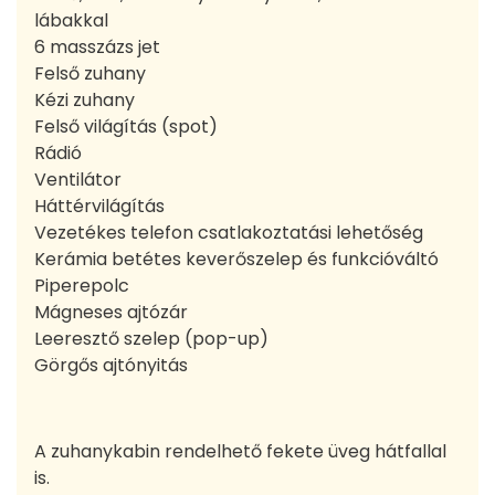
lábakkal
6 masszázs jet
Felső zuhany
Kézi zuhany
Felső világítás (spot)
Rádió
Ventilátor
Háttérvilágítás
Vezetékes telefon csatlakoztatási lehetőség
Kerámia betétes keverőszelep és funkcióváltó
Piperepolc
Mágneses ajtózár
Leeresztő szelep (pop-up)
Görgős ajtónyitás
A zuhanykabin rendelhető fekete üveg hátfallal
is.