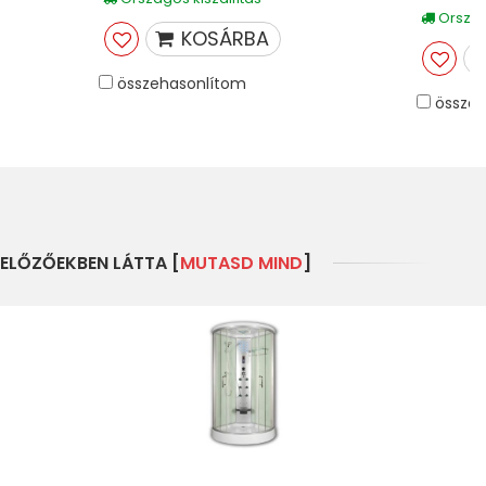
Országo
KOSÁRBA
összehasonlítom
összeh
ELŐZŐEKBEN LÁTTA [
MUTASD MIND
]