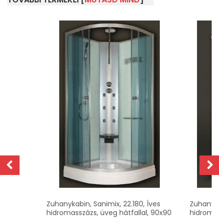
z
Zuhanykabin, Sanimix, 22.180, Íves
Zuhanyka
hidromasszázs, üveg hátfallal, 90x90
hidromas