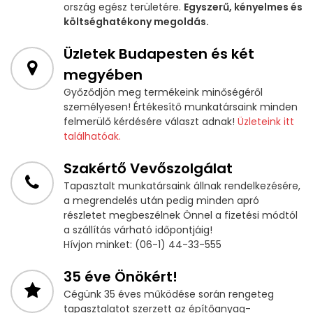
ország egész területére.
Egyszerű, kényelmes és
költséghatékony megoldás.
Üzletek Budapesten és két
megyében
Győződjön meg termékeink minőségéről
személyesen! Értékesítő munkatársaink minden
felmerülő kérdésére választ adnak!
Üzleteink itt
találhatóak.
Szakértő Vevőszolgálat
Tapasztalt munkatársaink állnak rendelkezésére,
a megrendelés után pedig minden apró
részletet megbeszélnek Önnel a fizetési módtól
a szállítás várható időpontjáig!
Hívjon minket: (06-1) 44-33-555
35 éve Önökért!
Cégünk 35 éves működése során rengeteg
tapasztalatot szerzett az építőanyag-