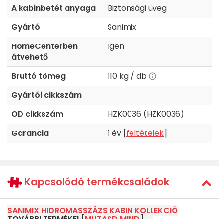
A kabinbetét anyaga
Biztonsági üveg
Gyártó
Sanimix
HomeCenterben
Igen
átvehető
Bruttó tömeg
110 kg / db
Gyártói cikkszám
OD cikkszám
HZK0036 (HZK0036)
Garancia
1 év [
feltételek
]
Kapcsolódó termékcsaládok
SANIMIX HIDROMASSZÁZS KABIN KOLLEKCIÓ
TOVÁBBI TERMÉKEI [
MUTASD MIND
]