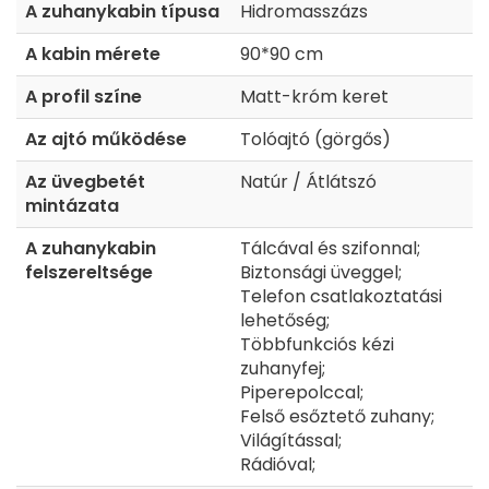
A zuhanykabin típusa
Hidromasszázs
A kabin mérete
90*90 cm
A profil színe
Matt-króm keret
Az ajtó működése
Tolóajtó (görgős)
Az üvegbetét
Natúr / Átlátszó
mintázata
A zuhanykabin
Tálcával és szifonnal;
felszereltsége
Biztonsági üveggel;
Telefon csatlakoztatási
lehetőség;
Többfunkciós kézi
zuhanyfej;
Piperepolccal;
Felső esőztető zuhany;
Világítással;
Rádióval;