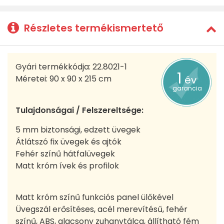
Részletes termékismertető
Gyári termékkódja: 22.8021-1
1
Méretei: 90 x 90 x 215 cm
év
garancia
Tulajdonságai / Felszereltsége:
5 mm biztonsági, edzett üvegek
Átlátszó fix üvegek és ajtók
Fehér színű hátfalüvegek
Matt króm ívek és profilok
Matt króm színű funkciós panel ülőkével
Üvegszál erősítéses, acél merevítésű, fehér
színű, ABS, alacsony zuhanytálca, állítható fém