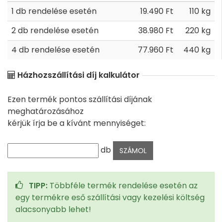
1 db rendelése esetén
19.490 Ft
110 kg
2 db rendelése esetén
38.980 Ft
220 kg
4 db rendelése esetén
77.960 Ft
440 kg
Házhozszállítási díj kalkulátor
Ezen termék pontos szállítási díjának
meghatározásához
kérjük írja be a kívánt mennyiséget:
db
TIPP:
Többféle termék rendelése esetén az
egy termékre eső szállítási vagy kezelési költség
alacsonyabb lehet!