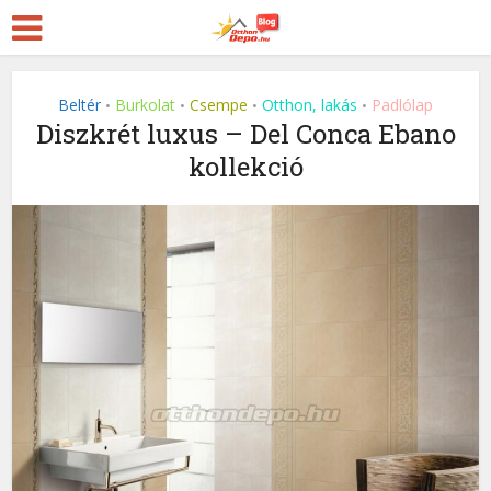
Beltér
Burkolat
Csempe
Otthon, lakás
Padlólap
•
•
•
•
Diszkrét luxus – Del Conca Ebano
kollekció