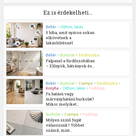
Ez is érdekelheti...
Beltér
•
Otthon, lakás
5 hiba, amit nyáron sokan
elkövetnek a
lakáshűtésnél
Beltér
•
Burkolat
•
Fürdőszoba
Falpanel a fürdőszobában
– Előnyök, hátrányok és...
Beltér
•
Burkolat
•
Csempe
•
Fürdőszoba
•
Konyha
•
Otthon, lakás
•
Padlólap
Fa hatású vagy
márványhatású burkolat?
Mikor melyiket...
Burkolat
•
Csempe
•
Padlólap
Milyen színű fugát
válasszunk? Többet
számít, mint...