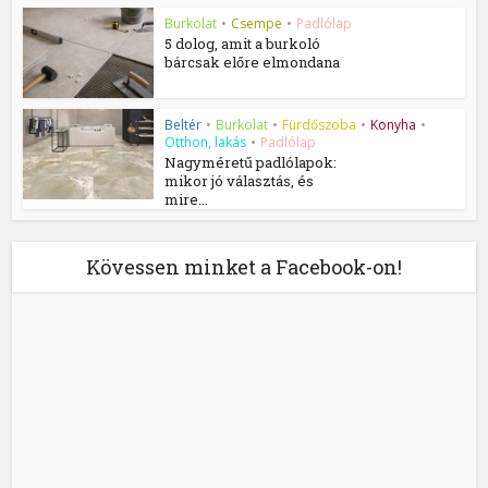
Burkolat
•
Csempe
•
Padlólap
5 dolog, amit a burkoló
bárcsak előre elmondana
Beltér
•
Burkolat
•
Fürdőszoba
•
Konyha
•
Otthon, lakás
•
Padlólap
Nagyméretű padlólapok:
mikor jó választás, és
mire...
Kövessen minket a Facebook-on!