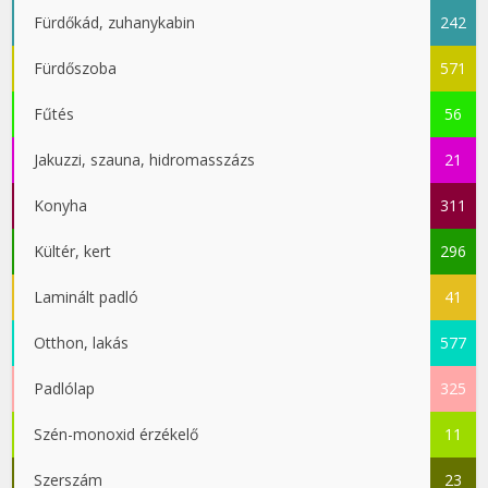
Fürdőkád, zuhanykabin
242
Fürdőszoba
571
Fűtés
56
Jakuzzi, szauna, hidromasszázs
21
Konyha
311
Kültér, kert
296
Laminált padló
41
Otthon, lakás
577
Padlólap
325
Szén-monoxid érzékelő
11
Szerszám
23