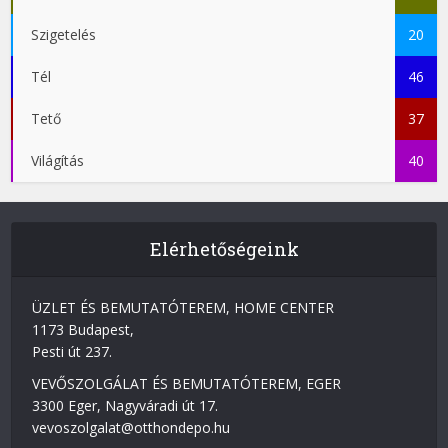
Szigetelés
20
Tél
46
Tető
37
Világítás
40
Elérhetőségeink
ÜZLET ÉS BEMUTATÓTEREM, HOME CENTER
1173 Budapest,
Pesti út 237.
VEVŐSZOLGÁLAT ÉS BEMUTATÓTEREM, EGER
3300 Eger, Nagyváradi út 17.
vevoszolgalat@otthondepo.hu