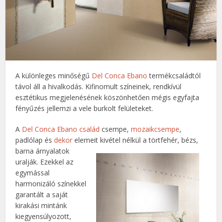
A különleges minőségű
Del Conca Ebano
termékcsaládtól
távol áll a hivalkodás. Kifinomult színeinek, rendkívül
esztétikus megjelenésének köszönhetően mégis egyfajta
fényűzés jellemzi a vele burkolt felületeket.
A
Del Conca Ebano család
csempe,
mozaikcsempe
,
padlólap és
dekor
elemeit kivétel nélkül a törtfehér, bézs,
barna árnyalatok
uralják. Ezekkel az
egymással
harmonizáló színekkel
garantált a saját
kirakási mintánk
kiegyensúlyozott,