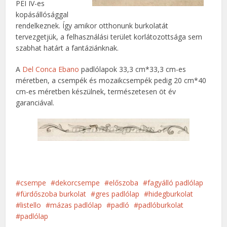
PEI IV-es
kopásállósággal
rendelkeznek. Így amikor otthonunk burkolatát
tervezgetjük, a felhasználási terület korlátozottsága sem
szabhat határt a fantáziánknak.
A
Del Conca Ebano
padlólapok 33,3 cm*33,3 cm-es
méretben, a csempék és mozaikcsempék pedig 20 cm*40
cm-es méretben készülnek, természetesen öt év
garanciával.
csempe
dekorcsempe
előszoba
fagyálló padlólap
fürdőszoba burkolat
gres padlólap
hidegburkolat
listello
mázas padlólap
padló
padlóburkolat
padlólap