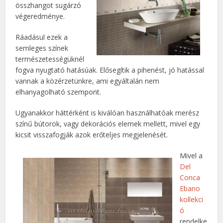
összhangot sugárzó
végeredménye.
Ráadásul ezek a
semleges színek
természetességüknél
fogva nyugtató hatásúak. Elősegítik a pihenést, jó hatással
vannak a közérzetünkre, ami egyáltalán nem
elhanyagolható szempont.
Ugyanakkor háttérként is kiválóan használhatóak merész
színű bútorok, vagy dekorációs elemek mellett, mivel egy
kicsit visszafogják azok erőteljes megjelenését.
Mivel a
Del
Conca
Ebano
kollekci
ó
rendelke