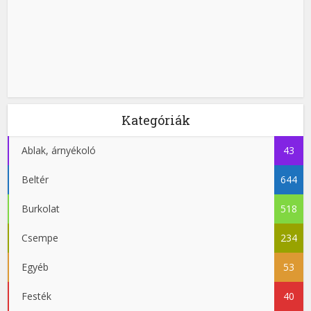
Kategóriák
Ablak, árnyékoló
43
Beltér
644
Burkolat
518
Csempe
234
Egyéb
53
Festék
40