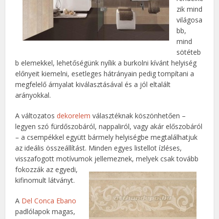
zik mind
világosa
bb,
mind
sötéteb
b elemekkel, lehetőségünk nyílik a burkolni kívánt helyiség
előnyeit kiemelni, esetleges hátrányain pedig tompítani a
megfelelő árnyalat kiválasztásával és a jól eltalált
arányokkal.
A változatos
dekorelem
választéknak köszönhetően –
legyen szó fürdőszobáról, nappaliról, vagy akár előszobáról
– a csempékkel együtt bármely helyiségbe megtalálhatjuk
az ideális összeállítást. Minden egyes listellot ízléses,
visszafogott motívumok jellemeznek,
melyek csak tovább
fokozzák az egyedi,
kifinomult látványt.
A
Del Conca Ebano
padlólapok magas,