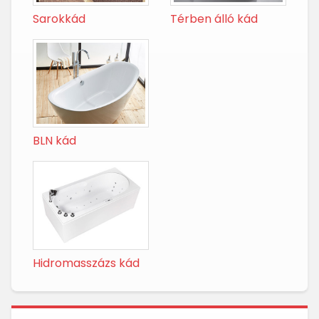
Sarokkád
Térben álló kád
BLN kád
Hidromasszázs kád