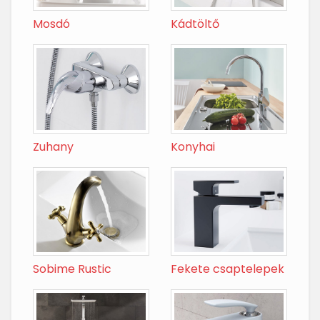
Mosdó
Kádtöltő
Zuhany
Konyhai
Sobime Rustic
Fekete csaptelepek