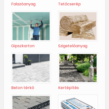
Falazóanyag
Tetőcserép
Gipszkarton
Szigetelőanyag
Beton térkő
Kertépítés