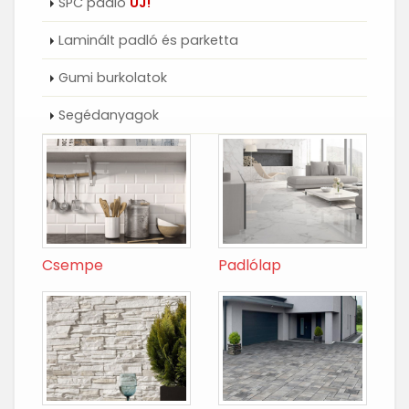
SPC padló
ÚJ!
Laminált padló és parketta
Gumi burkolatok
Segédanyagok
Csempe
Padlólap