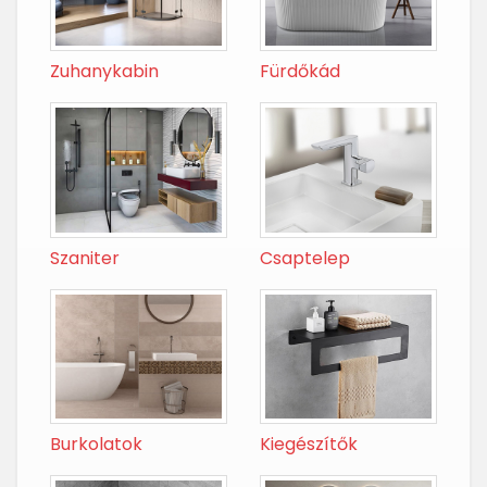
Zuhanykabin
Fürdőkád
Szaniter
Csaptelep
Burkolatok
Kiegészítők