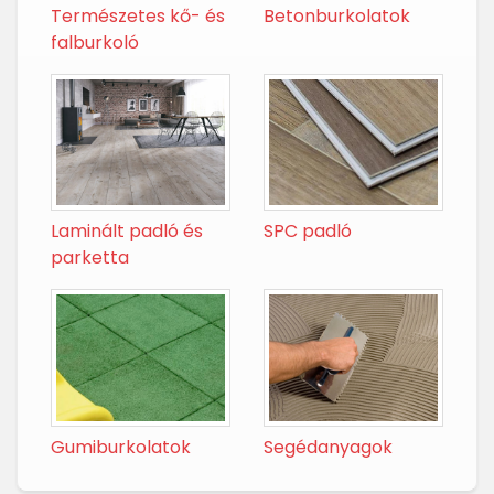
Természetes kő- és
Betonburkolatok
falburkoló
Laminált padló és
SPC padló
parketta
Gumiburkolatok
Segédanyagok