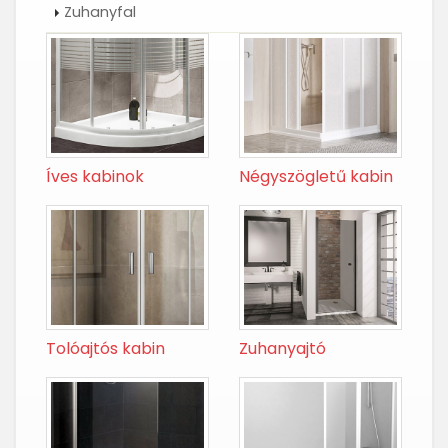
Zuhanyfal
Íves kabinok
Négyszögletű kabin
Tolóajtós kabin
Zuhanyajtó