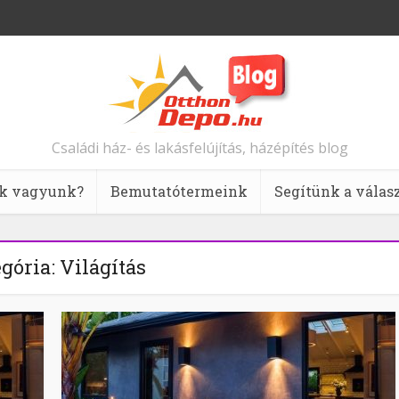
Családi ház- és lakásfelújítás, házépítés blog
k vagyunk?
Bemutatótermeink
Segítünk a válas
gória: Világítás