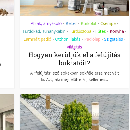
Ablak, árnyékoló
Beltér
Burkolat
Csempe
•
•
•
•
Fürdőkád, zuhanykabin
Fürdőszoba
Fűtés
Konyha
•
•
•
•
Laminált padló
Otthon, lakás
Padlólap
Szigetelés
•
•
•
•
Világítás
Hogyan kerüljük el a felújítás
buktatóit?
m
A “felújítás” szó sokakban sokféle érzelmet vált
ki. Azt, aki még előtte áll, kellemes...