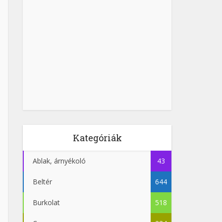
Kategóriák
Ablak, árnyékoló
43
Beltér
644
Burkolat
518