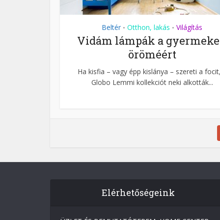
Beltér
Otthon, lakás
Világítás
•
•
Vidám lámpák a gyermek
öröméért
Ha kisfia – vagy épp kislánya – szereti a focit
Globo Lemmi kollekciót neki alkották...
Elérhetőségeink