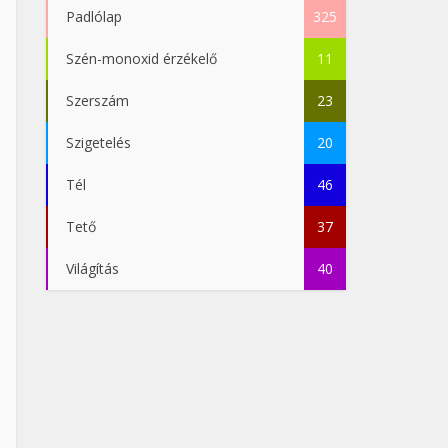
Padlólap
325
Szén-monoxid érzékelő
11
Szerszám
23
Szigetelés
20
Tél
46
Tető
37
Világítás
40