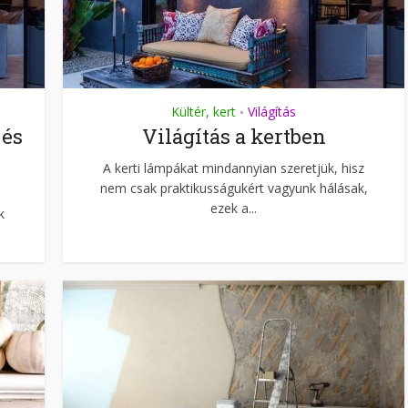
Kültér, kert
Világítás
•
 és
Világítás a kertben
A kerti lámpákat mindannyian szeretjük, hisz
nem csak praktikusságukért vagyunk hálásak,
ezek a...
k