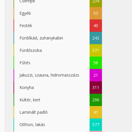
Csempe
234
Egyéb
53
Festék
40
Fürdőkád, zuhanykabin
242
Fürdőszoba
571
Fűtés
56
Jakuzzi, szauna, hidromasszázs
21
Konyha
311
Kültér, kert
296
Laminált padló
41
Otthon, lakás
577