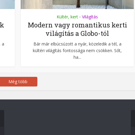
Kültér, kert
Világítás
•
ek
Modern vagy romantikus kerti
világítás a Globo-tól
, a
Bár már elbúcsúzott a nyár, közeledik a tél, a
kültéri világítás fontossága nem csökken. Sőt,
ha...
Még több