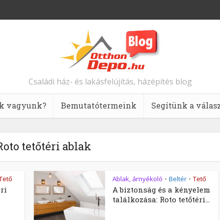
Családi ház- és lakásfelújítás, házépítés blog
k vagyunk?
Bemutatótermeink
Segítünk a válas
Roto tetőtéri ablak
Tető
Ablak, árnyékoló
Beltér
Tető
•
•
ri
A biztonság és a kényelem
találkozása: Roto tetőtéri...