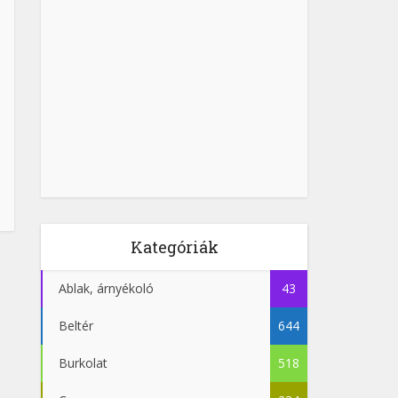
Kategóriák
Ablak, árnyékoló
43
Beltér
644
Burkolat
518