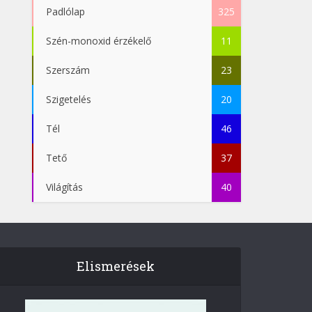
Padlólap
325
Szén-monoxid érzékelő
11
Szerszám
23
Szigetelés
20
Tél
46
Tető
37
Világítás
40
Elismerések