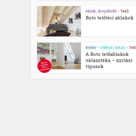
Ablak, árnyékoló
Tető
•
Roto tetőtéri ablakok
Beltér
Otthon, lakás
Tet
•
•
A Roto tetőablakok
választéka – nyitási
típusok