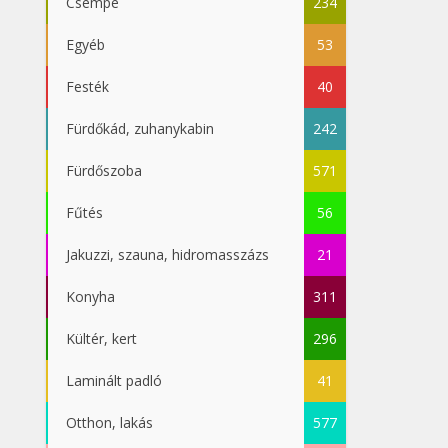
Csempe
234
Egyéb
53
Festék
40
Fürdőkád, zuhanykabin
242
Fürdőszoba
571
Fűtés
56
Jakuzzi, szauna, hidromasszázs
21
Konyha
311
Kültér, kert
296
Laminált padló
41
Otthon, lakás
577