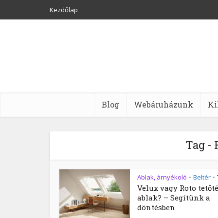
Kezdőlap
Blog
Webáruházunk
Ki
Tag - 
Ablak, árnyékoló
Beltér
•
•
Velux vagy Roto tetőté
ablak? – Segítünk a
döntésben