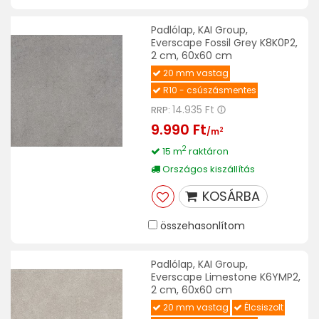
Padlólap, KAI Group,
Everscape Fossil Grey K8K0P2,
2 cm, 60x60 cm
20 mm vastag
R10 - csúszásmentes
14.935 Ft
RRP:
9.990 Ft
2
/m
2
15 m
raktáron
Országos kiszállítás
KOSÁRBA
összehasonlítom
Padlólap, KAI Group,
Everscape Limestone K6YMP2,
2 cm, 60x60 cm
20 mm vastag
Élcsiszolt