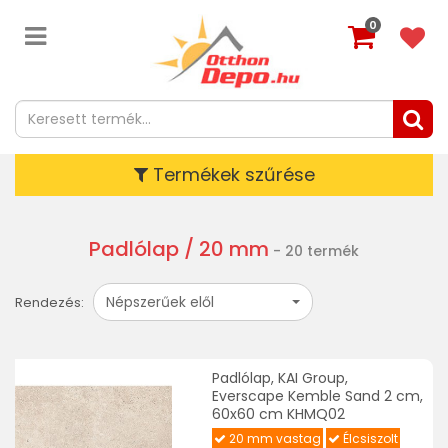
0
Termékek szűrése
Padlólap
/ 20 mm
- 20 termék
Népszerűek elől
Rendezés:
Padlólap, KAI Group,
Everscape Kemble Sand 2 cm,
60x60 cm KHMQ02
20 mm vastag
Élcsiszolt