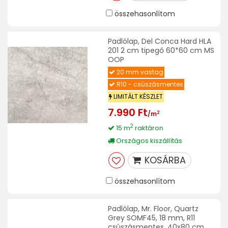
összehasonlítom
Padlólap, Del Conca Hard HLA
201 2 cm tipegő 60*60 cm MS
OOP
20 mm vastag
R10 - csúszásmentes
LIMITÁLT KÉSZLET
7.990 Ft
2
/m
2
15 m
raktáron
Országos kiszállítás
KOSÁRBA
összehasonlítom
Padlólap, Mr. Floor, Quartz
Grey SOMF45, 18 mm, R11
csúszásmentes, 40x80 cm