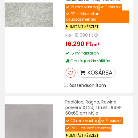
18 mm vastag
Élcsiszolt
R11 - fokozottan
csúszásmentes
LIMITÁLT KÉSZLET
18.090 Ft
RRP:
16.290 Ft
2
/m
2
15 m
raktáron
Országos kiszállítás
KOSÁRBA
összehasonlítom
Padlólap, Ragno, Rewind
polvere XT20, strukt., R4HP,
60x60 cm MS.o
20 mm vastag
Élcsiszolt
R10 - csúszásmentes
LIMITÁLT KÉSZLET