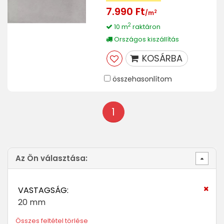
7.990 Ft
2
/m
2
10 m
raktáron
Országos kiszállítás
KOSÁRBA
összehasonlítom
1
Az Ön választása:
VASTAGSÁG:
20 mm
Összes feltétel törlése