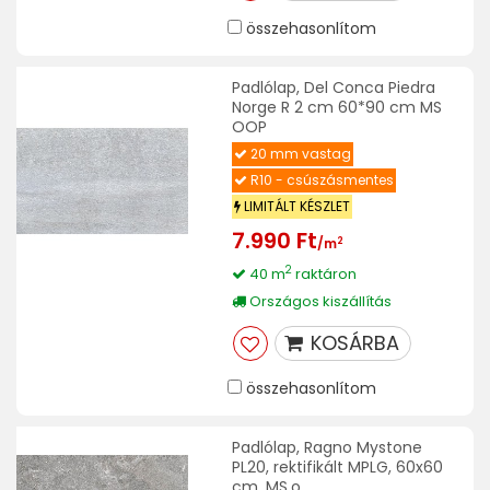
összehasonlítom
Padlólap, Del Conca Piedra
Norge R 2 cm 60*90 cm MS
OOP
20 mm vastag
R10 - csúszásmentes
LIMITÁLT KÉSZLET
7.990 Ft
2
/m
2
40 m
raktáron
Országos kiszállítás
KOSÁRBA
összehasonlítom
Padlólap, Ragno Mystone
PL20, rektifikált MPLG, 60x60
cm, MS.o.