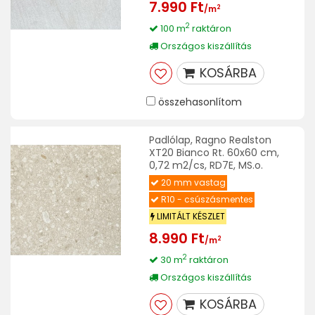
7.990 Ft
2
/m
2
100 m
raktáron
Országos kiszállítás
KOSÁRBA
összehasonlítom
Padlólap, Ragno Realston
XT20 Bianco Rt. 60x60 cm,
0,72 m2/cs, RD7E, MS.o.
20 mm vastag
R10 - csúszásmentes
LIMITÁLT KÉSZLET
8.990 Ft
2
/m
2
30 m
raktáron
Országos kiszállítás
KOSÁRBA