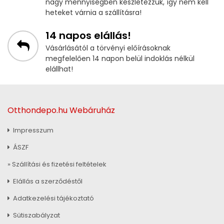
nagy mennyiségben készletezzük, így nem kell
heteket várnia a szállításra!
14 napos elállás!
Vásárlásától a törvényi előírásoknak
megfelelően 14 napon belül indoklás nélkül
elállhat!
Otthondepo.hu Webáruház
Impresszum
ÁSZF
» Szállítási és fizetési feltételek
Elállás a szerződéstől
Adatkezelési tájékoztató
Sütiszabályzat