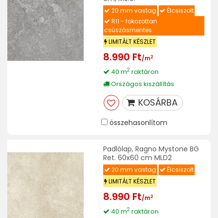
20 mm vastag
Élcsiszolt
R11 - fokozottan
csúszásmentes
LIMITÁLT KÉSZLET
8.990 Ft
2
/m
2
40 m
raktáron
Országos kiszállítás
KOSÁRBA
összehasonlítom
Padlólap, Ragno Mystone BG
Ret. 60x60 cm MLD2
20 mm vastag
Élcsiszolt
LIMITÁLT KÉSZLET
8.990 Ft
2
/m
2
40 m
raktáron