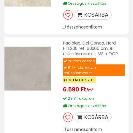
Országos kiszállítás
KOSÁRBA
összehasonlítom
Padlólap, Del Conca, Hard
HTL205 ret. 60x60 cm, R11
csúszásmentes, MS.o OOP
20 mm vastag
R11 - fokozottan
csúszásmentes
LIMITÁLT KÉSZLET
6.590 Ft
2
/m
2
2 m
raktáron
Országos kiszállítás
KOSÁRBA
összehasonlítom