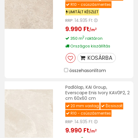
R10 - csúszásmentes
LIMITÁLT KÉSZLET
14.935 Ft
RRP:
9.990 Ft
2
/m
2
350 m
raktáron
Országos kiszállítás
KOSÁRBA
összehasonlítom
Padlólap, KAI Group,
Everscape Enis Ivory KAV0P2, 2
cm 60x60 cm
20 mm vastag
Élcsiszolt
R10 - csúszásmentes
14.935 Ft
RRP:
9.990 Ft
2
/m