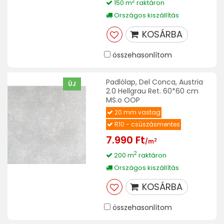
2
150 m
raktáron
Országos kiszállítás
KOSÁRBA
összehasonlítom
Padlólap, Del Conca, Austria
ÚJ
2.0 Hellgrau Ret. 60*60 cm
MS.o OOP
20 mm vastag
R10 - csúszásmentes
7.990 Ft
2
/m
2
200 m
raktáron
Országos kiszállítás
KOSÁRBA
összehasonlítom