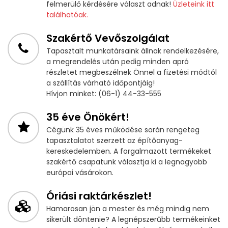
felmerülő kérdésére választ adnak!
Üzleteink itt
találhatóak.
Szakértő Vevőszolgálat
Tapasztalt munkatársaink állnak rendelkezésére,
a megrendelés után pedig minden apró
részletet megbeszélnek Önnel a fizetési módtól
a szállítás várható időpontjáig!
Hívjon minket: (06-1) 44-33-555
35 éve Önökért!
Cégünk 35 éves működése során rengeteg
tapasztalatot szerzett az építőanyag-
kereskedelemben. A forgalmazott termékeket
szakértő csapatunk választja ki a legnagyobb
európai vásárokon.
Óriási raktárkészlet!
Hamarosan jön a mester és még mindig nem
sikerült döntenie? A legnépszerűbb termékeinket