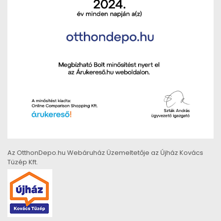
Az OtthonDepo.hu Webáruház Üzemeltetője az Újház Kovács
Tüzép Kft.