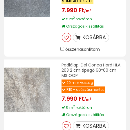
LIMITÁLT KÉSZLET
7.990 Ft
2
/m
2
5 m
raktáron
Országos kiszállítás
KOSÁRBA
összehasonlítom
Padlólap, Del Conca Hard HLA
203 2 cm tipegő 60*60 cm
MS OOP
20 mm vastag
R10 - csúszásmentes
7.990 Ft
2
/m
2
5 m
raktáron
Országos kiszállítás
KOSÁRBA