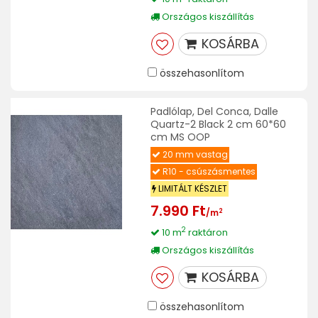
Országos kiszállítás
KOSÁRBA
összehasonlítom
Padlólap, Del Conca, Dalle
Quartz-2 Black 2 cm 60*60
cm MS OOP
20 mm vastag
R10 - csúszásmentes
LIMITÁLT KÉSZLET
7.990 Ft
2
/m
2
10 m
raktáron
Országos kiszállítás
KOSÁRBA
összehasonlítom