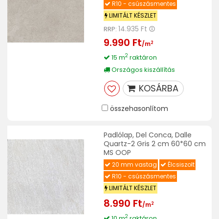
R10 - csúszásmentes
LIMITÁLT KÉSZLET
14.935 Ft
RRP:
9.990 Ft
2
/m
2
15 m
raktáron
Országos kiszállítás
KOSÁRBA
összehasonlítom
Padlólap, Del Conca, Dalle
Quartz-2 Gris 2 cm 60*60 cm
MS OOP
20 mm vastag
Élcsiszolt
R10 - csúszásmentes
LIMITÁLT KÉSZLET
8.990 Ft
2
/m
2
10 m
raktáron