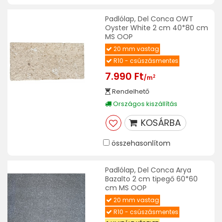
Padlólap, Del Conca OWT
Oyster White 2 cm 40*80 cm
MS OOP
20 mm vastag
R10 - csúszásmentes
7.990 Ft
2
/m
Rendelhető
Országos kiszállítás
KOSÁRBA
összehasonlítom
Padlólap, Del Conca Arya
Bazalto 2 cm tipegő 60*60
cm MS OOP
20 mm vastag
R10 - csúszásmentes