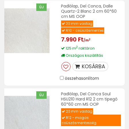
Padlólap, Del Conca, Dalle
ÚJ
Quartz-2 Blanc 2 cm 60*60
cm MS OOP
20 mm vastag
R10 - csúszásmentes
7.990 Ft
2
/m
2
125 m
raktáron
Országos kiszállítás
KOSÁRBA
összehasonlítom
Padlólap, Del Conca Soul
ÚJ
HSU210 Hard R12 2 cm tipegő
60*60 cm MS OOP
20 mm vastag
R12 - magas
csúszásmentesség