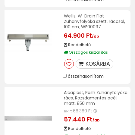
Wellis, W-Drain Flat
Zuhanyfolyóka szett, ráccsal,
100 cm, WE00097
64.900 Ft
/db
Rendelhető
Országos kiszállítás
KOSÁRBA
összehasonlítom
Alcaplast, Posh Zuhanyfolyóka
rács, Rozsdamentes acél,
matt, 850 mm
68.380 Ft
RRP:
57.440 Ft
/db
Rendelhető