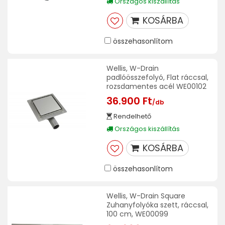
Országos kiszállítás
KOSÁRBA
összehasonlítom
Wellis, W-Drain
padlóösszefolyó, Flat ráccsal,
rozsdamentes acél WE00102
36.900 Ft
/db
Rendelhető
Országos kiszállítás
KOSÁRBA
összehasonlítom
Wellis, W-Drain Square
Zuhanyfolyóka szett, ráccsal,
100 cm, WE00099