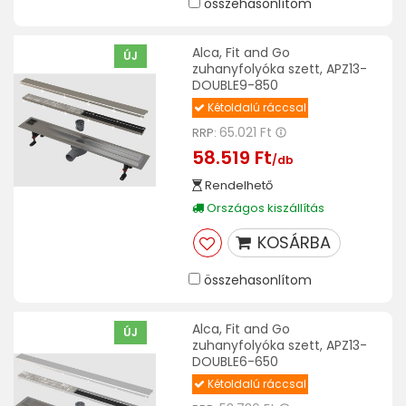
összehasonlítom
Alca, Fit and Go
ÚJ
zuhanyfolyóka szett, APZ13-
DOUBLE9-850
Kétoldalú ráccsal
65.021 Ft
RRP:
58.519 Ft
/db
Rendelhető
Országos kiszállítás
KOSÁRBA
összehasonlítom
Alca, Fit and Go
ÚJ
zuhanyfolyóka szett, APZ13-
DOUBLE6-650
Kétoldalú ráccsal