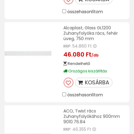
összehasonlítom
Alcaplast, Glass GL1200
Zuhanyfolyóka rács, fehér
üveg, 750 mm
54.860 Ft
RRP:
46.080 Ft
/db
Rendelhető
Országos kiszállítás
KOSÁRBA
összehasonlítom
ACO, Twist rács
Zuhanyfolyókához 900mm
9010.76.84
46.355 Ft
RRP: