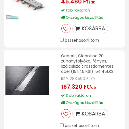
45.480 Ft
/db
1 db raktáron
Országos kiszállítás
KOSÁRBA
összehasonlítom
Geberit, CleanLine 20
zuhanyfolyóka, fényes,
szálcsiszolt rozsdamentes
acél (154451KS1) 154.451.KS.1
283.590 Ft
RRP:
167.320 Ft
/db
3 db raktáron
Országos kiszállítás
KOSÁRBA
összehasonlítom