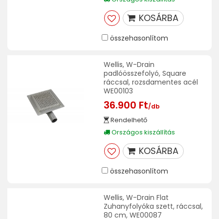
KOSÁRBA
összehasonlítom
Wellis, W-Drain
padlóösszefolyó, Square
ráccsal, rozsdamentes acél
WE00103
36.900 Ft
/db
Rendelhető
Országos kiszállítás
KOSÁRBA
összehasonlítom
Wellis, W-Drain Flat
Zuhanyfolyóka szett, ráccsal,
80 cm, WE00087