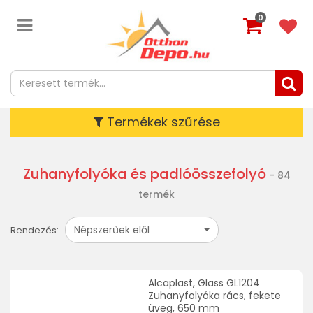
0
Termékek szűrése
Zuhanyfolyóka és padlóösszefolyó
- 84
termék
Népszerűek elől
Rendezés:
Alcaplast, Glass GL1204
Zuhanyfolyóka rács, fekete
üveg, 650 mm