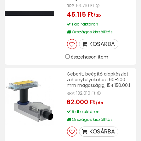
53.710 Ft
RRP:
45.115 Ft
/db
1 db raktáron
Országos kiszállítás
KOSÁRBA
összehasonlítom
Geberit, beépítő alapkészlet
zuhanyfolyókához, 90-200
mm magasságig, 154.150.00.1
132.010 Ft
RRP:
62.000 Ft
/db
5 db raktáron
Országos kiszállítás
KOSÁRBA