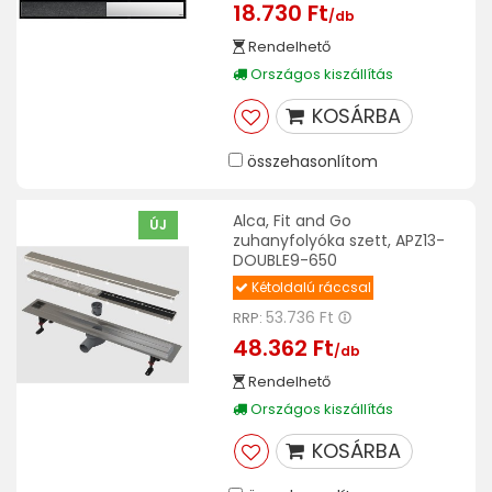
18.730 Ft
/db
Rendelhető
Országos kiszállítás
KOSÁRBA
összehasonlítom
Alca, Fit and Go
ÚJ
zuhanyfolyóka szett, APZ13-
DOUBLE9-650
Kétoldalú ráccsal
53.736 Ft
RRP:
48.362 Ft
/db
Rendelhető
Országos kiszállítás
KOSÁRBA