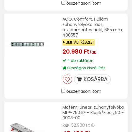
összehasonlítom
ACO, Comfort, Hullám
zuhanyfolyóka rács,
rozsdamentes acél, 685 mm,
408557
LIMITÁLT KÉSZLET
20.980 Ft
/db
4 db raktáron
Országos kiszállítás
KOSÁRBA
összehasonlítom
Mofém, Linear, zuhanyfolyóka,
MLP-750 KF - Klasik/Floor, 501-
0003-00
52.900 Ft
RRP: