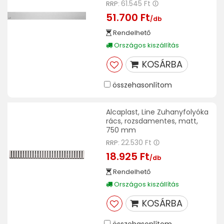
61.545 Ft
RRP:
51.700 Ft
/db
Rendelhető
Országos kiszállítás
KOSÁRBA
összehasonlítom
Alcaplast, Line Zuhanyfolyóka
rács, rozsdamentes, matt,
750 mm
22.530 Ft
RRP:
18.925 Ft
/db
Rendelhető
Országos kiszállítás
KOSÁRBA