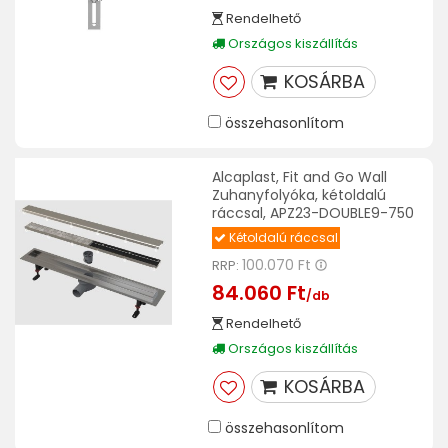
Rendelhető
Országos kiszállítás
KOSÁRBA
összehasonlítom
Alcaplast, Fit and Go Wall
Zuhanyfolyóka, kétoldalú
ráccsal, APZ23-DOUBLE9-750
Kétoldalú ráccsal
100.070 Ft
RRP:
84.060 Ft
/db
Rendelhető
Országos kiszállítás
KOSÁRBA
összehasonlítom