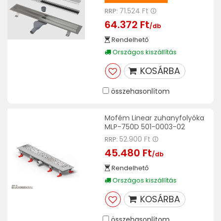
71.524 Ft
RRP:
64.372 Ft
/db
Rendelhető
Országos kiszállítás
KOSÁRBA
összehasonlítom
Mofém Linear zuhanyfolyóka
MLP-750D 501-0003-02
52.900 Ft
RRP:
45.480 Ft
/db
Rendelhető
Országos kiszállítás
KOSÁRBA
összehasonlítom