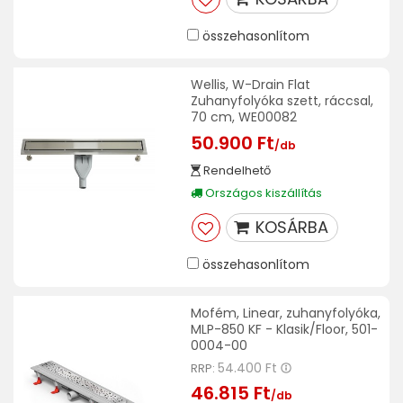
összehasonlítom
Wellis, W-Drain Flat
Zuhanyfolyóka szett, ráccsal,
70 cm, WE00082
50.900 Ft
/db
Rendelhető
Országos kiszállítás
KOSÁRBA
összehasonlítom
Mofém, Linear, zuhanyfolyóka,
MLP-850 KF - Klasik/Floor, 501-
0004-00
54.400 Ft
RRP:
46.815 Ft
/db