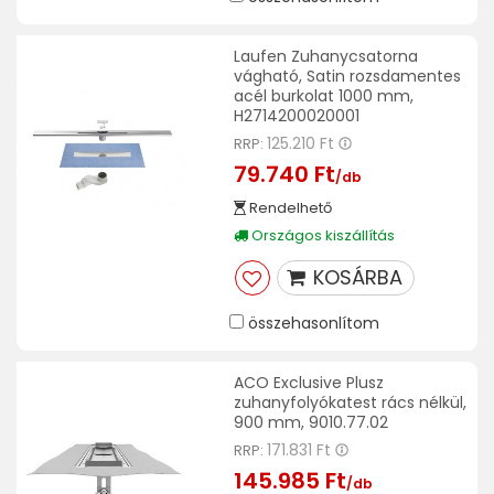
Laufen Zuhanycsatorna
vágható, Satin rozsdamentes
acél burkolat 1000 mm,
H2714200020001
125.210 Ft
RRP:
79.740 Ft
/db
Rendelhető
Országos kiszállítás
KOSÁRBA
összehasonlítom
ACO Exclusive Plusz
zuhanyfolyókatest rács nélkül,
900 mm, 9010.77.02
171.831 Ft
RRP:
145.985 Ft
/db