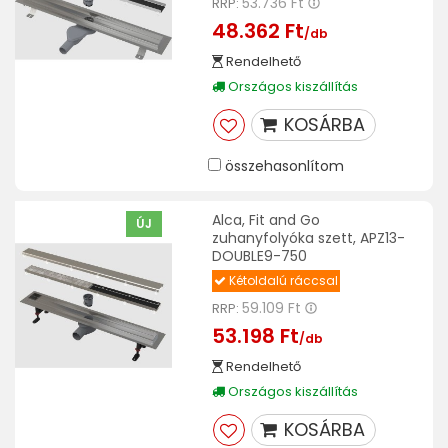
53.736 Ft
RRP:
48.362 Ft
/db
Rendelhető
Országos kiszállítás
KOSÁRBA
összehasonlítom
Alca, Fit and Go
ÚJ
zuhanyfolyóka szett, APZ13-
DOUBLE9-750
Kétoldalú ráccsal
59.109 Ft
RRP:
53.198 Ft
/db
Rendelhető
Országos kiszállítás
KOSÁRBA