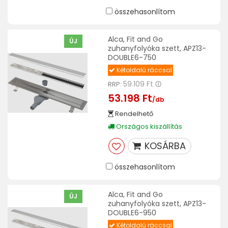
összehasonlítom
Alca, Fit and Go
ÚJ
zuhanyfolyóka szett, APZ13-
DOUBLE6-750
Kétoldalú ráccsal
59.109 Ft
RRP:
53.198 Ft
/db
Rendelhető
Országos kiszállítás
KOSÁRBA
összehasonlítom
Alca, Fit and Go
ÚJ
zuhanyfolyóka szett, APZ13-
DOUBLE6-950
Kétoldalú ráccsal