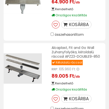
64.900 Ft
/db
Rendelhető
Országos kiszállítás
KOSÁRBA
összehasonlítom
Alcaplast, Fit and Go Wall
Zuhanyfolyóka, kétoldalú
ráccsal APZ23-DOUBLE9-850
Kétoldalú ráccsal
105.960 Ft
RRP:
89.005 Ft
/db
Rendelhető
Országos kiszállítás
KOSÁRBA
összehasonlítom