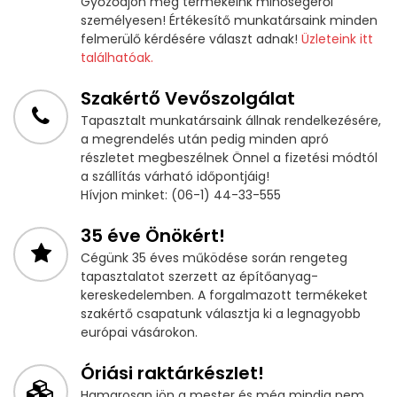
Győződjön meg termékeink minőségéről
személyesen! Értékesítő munkatársaink minden
felmerülő kérdésére választ adnak!
Üzleteink itt
találhatóak.
Szakértő Vevőszolgálat
Tapasztalt munkatársaink állnak rendelkezésére,
a megrendelés után pedig minden apró
részletet megbeszélnek Önnel a fizetési módtól
a szállítás várható időpontjáig!
Hívjon minket: (06-1) 44-33-555
35 éve Önökért!
Cégünk 35 éves működése során rengeteg
tapasztalatot szerzett az építőanyag-
kereskedelemben. A forgalmazott termékeket
szakértő csapatunk választja ki a legnagyobb
európai vásárokon.
Óriási raktárkészlet!
Hamarosan jön a mester és még mindig nem