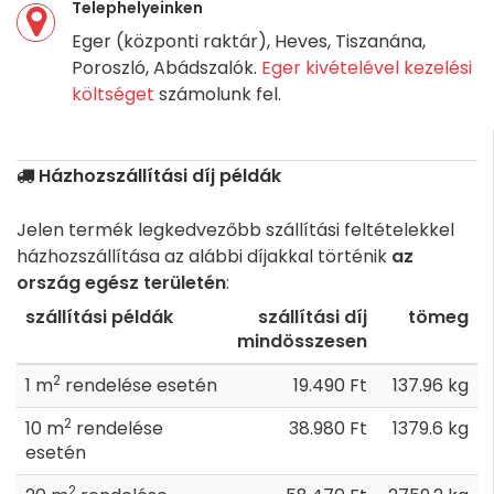
Telephelyeinken
Eger (központi raktár), Heves, Tiszanána,
Poroszló, Abádszalók.
Eger kivételével kezelési
költséget
számolunk fel.
Házhozszállítási díj példák
Jelen termék legkedvezőbb szállítási feltételekkel
házhozszállítása az alábbi díjakkal történik
az
ország egész területén
:
szállítási példák
szállítási díj
tömeg
mindösszesen
2
1 m
rendelése esetén
19.490 Ft
137.96 kg
2
10 m
rendelése
38.980 Ft
1379.6 kg
esetén
2