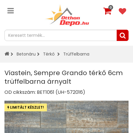
0
Betonáru
Térkő
Trüffelbarna
Viastein, Sempre Grando térkő 6cm
trüffelbarna árnyalt
OD cikkszám:
BET1061 (UH-572016)
LIMITÁLT KÉSZLET!