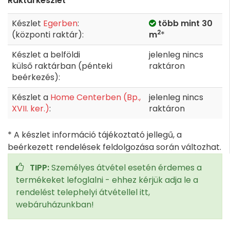
Raktárkészlet
Készlet
Egerben
:
több mint 30
2
(központi raktár):
m
*
Készlet a belföldi
jelenleg nincs
külső raktárban (pénteki
raktáron
beérkezés):
Készlet a
Home Centerben (Bp.,
jelenleg nincs
XVII. ker.)
:
raktáron
* A készlet információ tájékoztató jellegű, a
beérkezett rendelések feldolgozása során változhat.
TIPP:
Személyes átvétel esetén érdemes a
termékeket lefoglalni - ehhez kérjük adja le a
rendelést telephelyi átvétellel itt,
webáruházunkban!