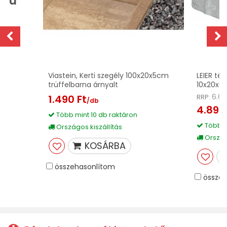
áru
Viastein, Kerti szegély 100x20x5cm
LEIER tér
trüffelbarna árnyalt
10x20x6
6.63
1.490 Ft
RRP:
/db
4.890
Több mint 10 db raktáron
Több m
Országos kiszállítás
Országo
KOSÁRBA
összehasonlítom
összeh