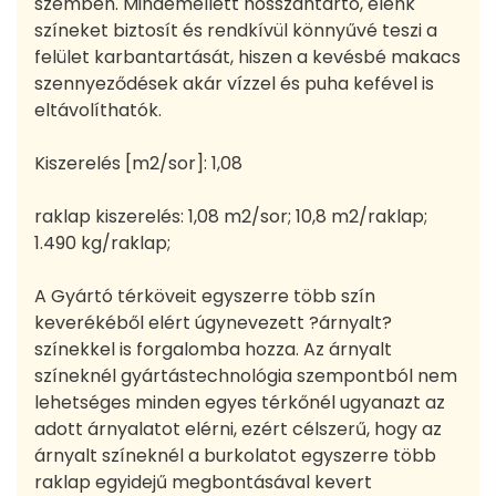
szemben. Mindemellett hosszantartó, élénk
színeket biztosít és rendkívül könnyűvé teszi a
felület karbantartását, hiszen a kevésbé makacs
szennyeződések akár vízzel és puha kefével is
eltávolíthatók.
Kiszerelés [m2/sor]: 1,08
raklap kiszerelés: 1,08 m2/sor; 10,8 m2/raklap;
1.490 kg/raklap;
A Gyártó térköveit egyszerre több szín
keverékéből elért úgynevezett ?árnyalt?
színekkel is forgalomba hozza. Az árnyalt
színeknél gyártástechnológia szempontból nem
lehetséges minden egyes térkőnél ugyanazt az
adott árnyalatot elérni, ezért célszerű, hogy az
árnyalt színeknél a burkolatot egyszerre több
raklap egyidejű megbontásával kevert