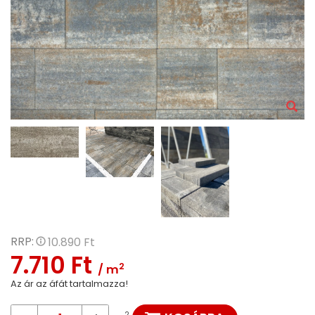
RRP:
10.890 Ft
7.710 Ft
2
/ m
Az ár az áfát tartalmazza!
2