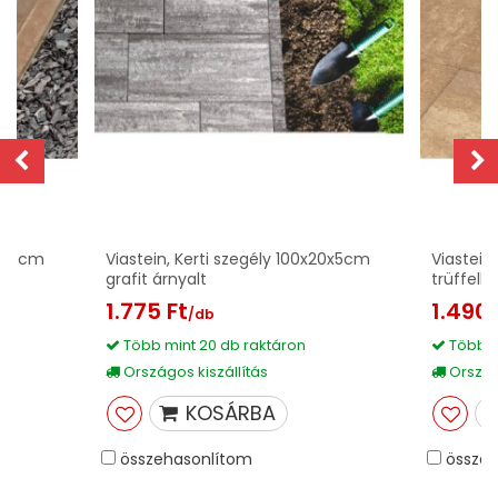
20x5cm
Viastein, Kerti szegély 100x20x5cm
Viastein
grafit árnyalt
trüffelb
1.775 Ft
1.490 
/db
Több mint 20 db raktáron
Több m
Országos kiszállítás
Országo
KOSÁRBA
összehasonlítom
összeh