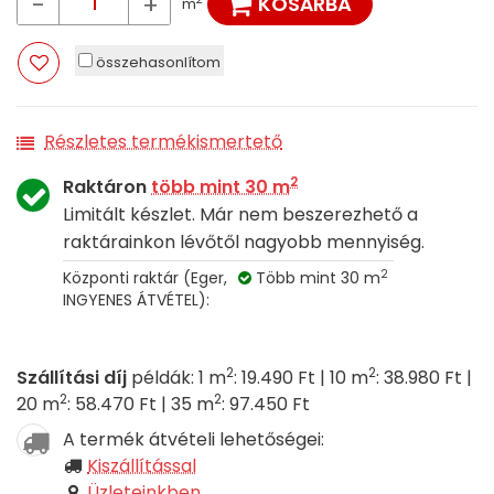
-
+
KOSÁRBA
m
összehasonlítom
Részletes termékismertető
2
Raktáron
több mint 30 m
Limitált készlet. Már nem beszerezhető a
raktárainkon lévőtől nagyobb mennyiség.
2
Központi raktár (Eger,
Több mint 30 m
INGYENES ÁTVÉTEL):
2
2
Szállítási díj
példák: 1 m
: 19.490 Ft | 10 m
: 38.980 Ft |
2
2
20 m
: 58.470 Ft | 35 m
: 97.450 Ft
A termék átvételi lehetőségei:
Kiszállítással
Üzleteinkben