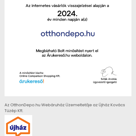
Az OtthonDepo.hu Webáruház Üzemeltetője az Újház Kovács
Tüzép Kft.