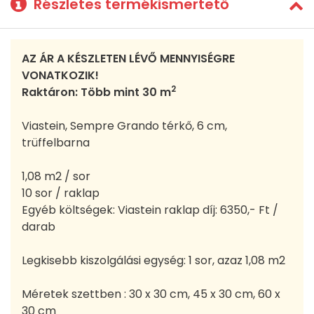
Részletes termékismertető
AZ ÁR A KÉSZLETEN LÉVŐ MENNYISÉGRE
VONATKOZIK!
2
Raktáron: Több mint 30 m
Viastein, Sempre Grando térkő, 6 cm,
trüffelbarna
1,08 m2 / sor
10 sor / raklap
Egyéb költségek: Viastein raklap díj: 6350,- Ft /
darab
Legkisebb kiszolgálási egység: 1 sor, azaz 1,08 m2
Méretek szettben : 30 x 30 cm, 45 x 30 cm, 60 x
30 cm