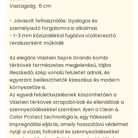
Vastagság : 6 cm
- Javasolt felhasználás: Gyalogos és
személyautó forgalomra is alkalmas
- 1-3 mm kőzúzalékkal fugázva vízáteresztő
rendszerként működik
Az elegáns Viastein Sepre Grando kombi
térkövek természetes megjelenésű, tájba
illeszkedő, szép vonalú felületet adnak, és
egyaránt beilleszthetők klasszikus és modern
környezetbe is.
Az egyedi felületkezelésnek köszönhetően a
Viastein térkövek strapabíróak és ellenállóak a
szennyeződésekkel szemben. Ilyen a Clean &
Color Protect technológia is, egy hőkezelő
impregnálási eljárás, amely hosszútávú védelmet
nyújt a vízzel, foltokkal és szennyeződésekkel