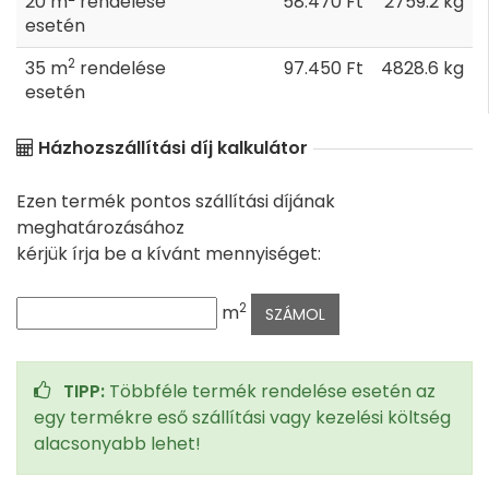
20 m
rendelése
58.470 Ft
2759.2 kg
esetén
2
35 m
rendelése
97.450 Ft
4828.6 kg
esetén
Házhozszállítási díj kalkulátor
Ezen termék pontos szállítási díjának
meghatározásához
kérjük írja be a kívánt mennyiséget:
2
m
TIPP:
Többféle termék rendelése esetén az
egy termékre eső szállítási vagy kezelési költség
alacsonyabb lehet!