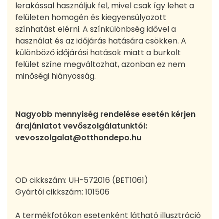
lerakással használjuk fel, mivel csak így lehet a
felületen homogén és kiegyensúlyozott
színhatást elérni. A színkülönbség idővel a
használat és az időjárás hatására csökken. A
különböző időjárási hatások miatt a burkolt
felület színe megváltozhat, azonban ez nem
minőségi hiányosság.
Nagyobb mennyiség rendelése esetén kérjen
árajánlatot vevőszolgálatunktól:
vevoszolgalat@otthondepo.hu
OD cikkszám:
UH-572016 (BET1061)
Gyártói cikkszám:
101506
A termékfotókon esetenként látható illusztráció