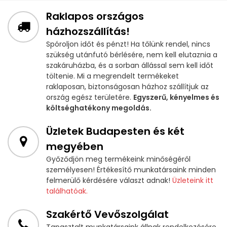
Raklapos országos
házhozszállítás!
Spóroljon időt és pénzt! Ha tőlünk rendel, nincs
szükség utánfutó bérlésére, nem kell elutaznia a
szakáruházba, és a sorban állással sem kell időt
töltenie. Mi a megrendelt termékeket
raklaposan, biztonságosan házhoz szállítjuk az
ország egész területére.
Egyszerű, kényelmes és
költséghatékony megoldás.
Üzletek Budapesten és két
megyében
Győződjön meg termékeink minőségéről
személyesen! Értékesítő munkatársaink minden
felmerülő kérdésére választ adnak!
Üzleteink itt
találhatóak.
Szakértő Vevőszolgálat