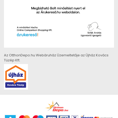
Az OtthonDepo.hu Webáruház Üzemeltetője az Újház Kovács
Tüzép Kft.