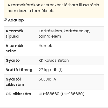
A termékfotókon esetenként látható illusztráció
nem része a terméknek.
Adatlap
A termék
Kerítéselem, kerítésfedlap,
típusa
támfalelem
A termék
Homok
színe
Gyártó
KK Kavics Beton
Bruttó tömeg
27 kg / db
Gyártói
603318-A
cikkszám
OD cikkszám
UH-186660 (UH-186660)