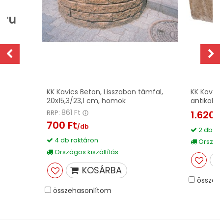
áru
KK Kavics Beton, Lisszabon támfal,
KK Kavic
20x15,3/23,1 cm, homok
antikolá
861 Ft
RRP:
1.620 
700 Ft
/db
2 db r
4 db raktáron
Országo
Országos kiszállítás
KOSÁRBA
összeh
összehasonlítom