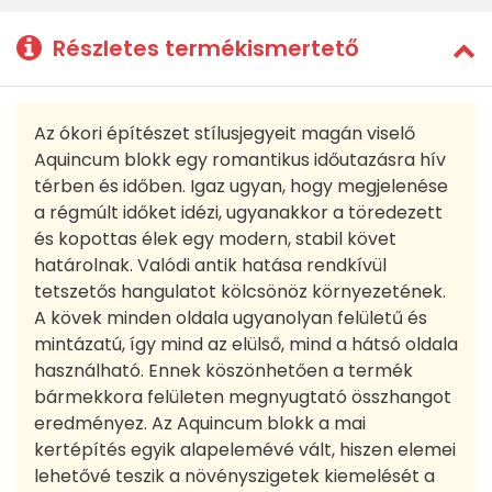
Részletes termékismertető
Az ókori építészet stílusjegyeit magán viselő
Aquincum blokk egy romantikus időutazásra hív
térben és időben. Igaz ugyan, hogy megjelenése
a régmúlt időket idézi, ugyanakkor a töredezett
és kopottas élek egy modern, stabil követ
határolnak. Valódi antik hatása rendkívül
tetszetős hangulatot kölcsönöz környezetének.
A kövek minden oldala ugyanolyan felületű és
mintázatú, így mind az elülső, mind a hátsó oldala
használható. Ennek köszönhetően a termék
bármekkora felületen megnyugtató összhangot
eredményez. Az Aquincum blokk a mai
kertépítés egyik alapelemévé vált, hiszen elemei
lehetővé teszik a növényszigetek kiemelését a