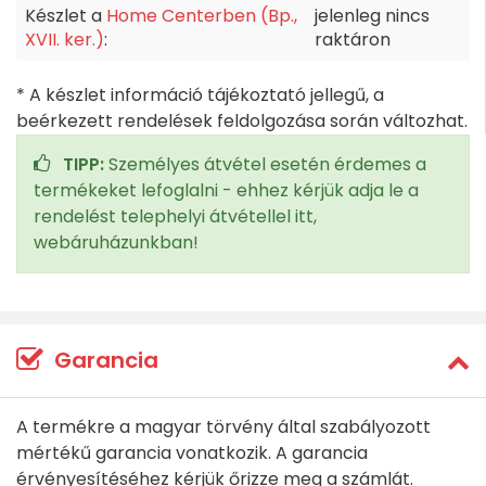
Készlet a
Home Centerben (Bp.,
jelenleg nincs
XVII. ker.)
:
raktáron
* A készlet információ tájékoztató jellegű, a
beérkezett rendelések feldolgozása során változhat.
TIPP:
Személyes átvétel esetén érdemes a
termékeket lefoglalni - ehhez kérjük adja le a
rendelést telephelyi átvétellel itt,
webáruházunkban!
Garancia
A termékre a magyar törvény által szabályozott
mértékű garancia vonatkozik. A garancia
érvényesítéséhez kérjük őrizze meg a számlát.