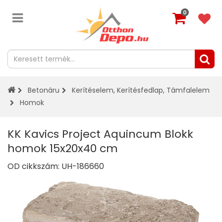
0
Betonáru
Kerítéselem, Kerítésfedlap, Támfalelem
Homok
KK Kavics Project Aquincum Blokk
homok 15x20x40 cm
OD cikkszám:
UH-186660