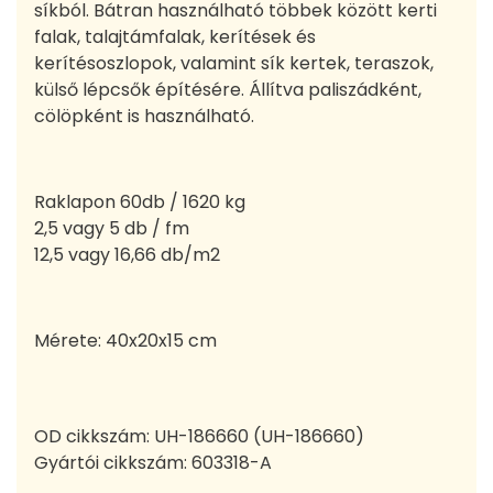
síkból. Bátran használható többek között kerti
falak, talajtámfalak, kerítések és
kerítésoszlopok, valamint sík kertek, teraszok,
külső lépcsők építésére. Állítva paliszádként,
cölöpként is használható.
Raklapon 60db / 1620 kg
2,5 vagy 5 db / fm
12,5 vagy 16,66 db/m2
Mérete: 40x20x15 cm
OD cikkszám:
UH-186660 (UH-186660)
Gyártói cikkszám:
603318-A