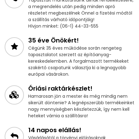
Tapasztalt munkatársaink állnak rendelkezésére,
a megrendelés után pedig minden apró
részletet megbeszélnek Önnel a fizetési módtól
a szállítás várható időpontjáig!
Hívjon minket: (06-1) 44-33-555
35 éve Önökért!
Cégünk 35 éves működése során rengeteg
tapasztalatot szerzett az építőanyag-
kereskedelemben. A forgalmazott termékeket
szakértő csapatunk választja ki a legnagyobb
európai vásárokon.
Óriási raktárkészlet!
Hamarosan jön a mester és még mindig nem
sikerült döntenie? A legnépszerűbb termékeinket
nagy mennyiségben készletezzük, így nem kell
heteket várnia a szállításra!
14 napos elállás!
Vásárlásától a törvényi előírásoknak