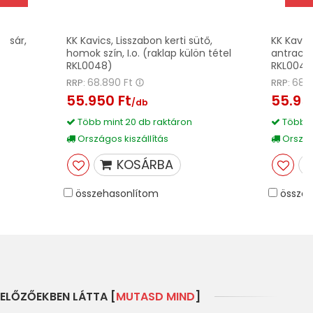
kosár,
KK Kavics, Lisszabon kerti sütő,
KK Kavic
en
homok szín, I.o. (raklap külön tétel
antracit
RKL0048)
RKL0048
68.890 Ft
68.
RRP:
RRP:
55.950 Ft
55.95
/db
Több mint 20 db raktáron
Több m
Országos kiszállítás
Országo
KOSÁRBA
összehasonlítom
összeh
ELŐZŐEKBEN LÁTTA [
MUTASD MIND
]