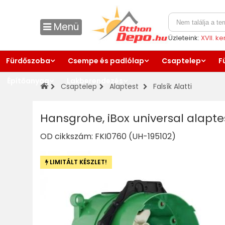
Menü
Üzleteink:
XVII. k
Fürdőszoba
Csempe és padlólap
Csaptelep
F
Építőanyag
Lakberendezés
Csaptelep
Alaptest
Falsík Alatti
Hansgrohe, iBox universal alapte
OD cikkszám:
FKI0760 (UH-195102)
LIMITÁLT KÉSZLET!