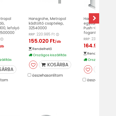
tropol
Hansgrohe, Metropol
Hansgrohe, Metrop
dó,
kádtöltő csaptelep,
egykaros bidécsa
00, lefolyó
32540000
Push-Open norm
32500000
fogantyú, 325200
220.985 Ft
RRP:
t
235.200 Ft
RRP:
155.020 Ft
/db
164.990 Ft
/db
/db
Rendelhető
Rendelhető
Országos kiszállítás
állítás
Országos kiszáll
KOSÁRBA
SÁRBA
KOSÁ
összehasonlítom
ítom
összehasonlíto