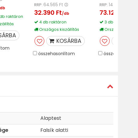
64.565 Ft
149.700 Ft
RRP:
RRP:
/db
32.390 Ft
73.120 Ft
/db
/db
 db raktáron
4 db raktáron
3 db raktáron
állítás
Országos kiszállítás
Országos kiszáll
SÁRBA
KOSÁRBA
KOSÁ
ítom
összehasonlítom
összehasonlíto
Alaptest
sége
Falsík alatti