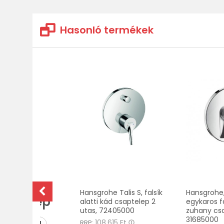
Hasonló termékek
Összes
Hansgrohe Talis S, falsík
Hansgrohe,
saptelep
alatti kád csaptelep 2
egykaros fa
utas, 72405000
zuhany csa
31685000
108.615 Ft
RRP: