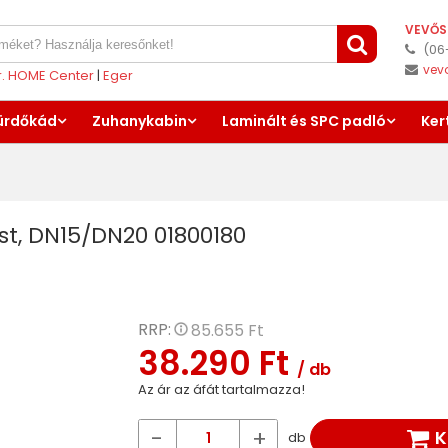
VEVŐS
(06
vev
er. HOME Center
|
Eger
ürdőkád
Zuhanykabin
Laminált és SPC padló
Ker
st, DN15/DN20 01800180
RRP:
85.655 Ft
38.290 Ft
/ db
Az ár az áfát tartalmazza!
-
+
K
db