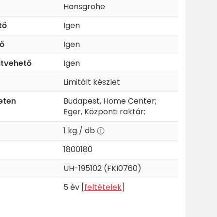
Hansgrohe
tő
Igen
ő
Igen
tvehető
Igen
Limitált készlet
eten
Budapest, Home Center;
Eger, Központi raktár;
1 kg / db
1800180
UH-195102 (FKI0760)
5 év [
feltételek
]