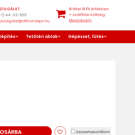
0
tétel
0
Ft
értékben
ZOLGÁLAT:
+
szállítási költség
-1) 44-33-555
Megnézem
oszolgalat@otthondepo.hu
tépítés
Tetőtéri ablak
Gépészet, fűtés
OSÁRBA
összehasonlítom