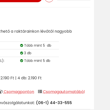
ezhető a raktárainkon lévőtől nagyobb
Több mint 5 db
3 db
L):
Több mint 5 db
 2.190 Ft | 4 db: 2.190 Ft
Csomagponton
Csomagautomatából
evőszolgálatunkat:
(06-1) 44-33-555