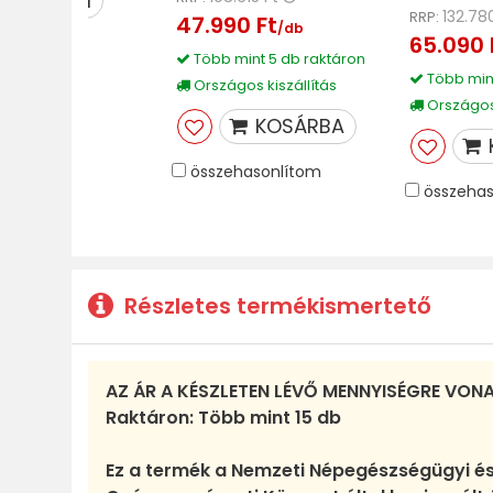
MEGNÉZEM
132.78
RRP:
47.990 Ft
/db
65.090 
Több mint 5 db raktáron
Több mint
Országos kiszállítás
Országos 
KOSÁRBA
összehasonlítom
összehas
Részletes termékismertető
AZ ÁR A KÉSZLETEN LÉVŐ MENNYISÉGRE VON
Raktáron: Több mint 15 db
Ez a termék a Nemzeti Népegészségügyi é