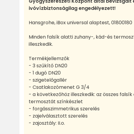
Gyógyszerészeti Központ által bevizsgált 
ivóvízbiztonságilag engedélyezett!
Hansgrohe, iBox universal alaptest, 01800180
Minden falsík alatti zuhany-, kád-és termosz
illeszkedik.
Termékjellemzők
- 3 szűkítő DN20
- 1 dugó DN20
- szigetelőgallér
- Csatlakozómenet G 3/4
- a következőhöz illeszkedik: az összes falsík
termosztát színkészlet
- forgásszimmetrikus szerelés
- zajelválasztott szerelés
- zajosztály: II.o.