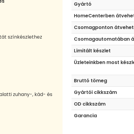
és
Gyártó
HomeCenterben átvehe
Csomagponton átvehet
tát színkészlethez
Csomagautomatában á
Limitált készlet
Üzleteinkben most készl
Bruttó tömeg
Gyártói cikkszám
 alatti zuhany-, kád- és
OD cikkszám
Garancia