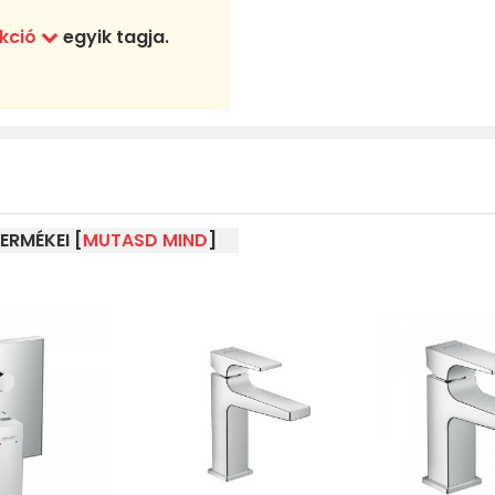
ekció
egyik tagja.
ERMÉKEI [
MUTASD MIND
]