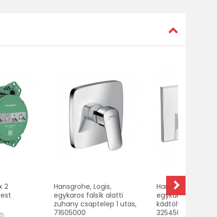
x 2
Hansgrohe, Logis,
Hansgrohe, Metro
test
egykaros falsík alatti
egykaros falsík ala
zuhany csaptelep 1 utas,
kádtöltő 2 utas,
71605000
32545000