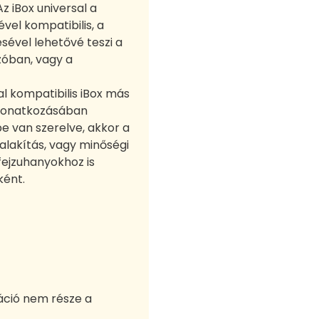
z iBox universal a
el kompatibilis, a
sével lehetővé teszi a
óban, vagy a
l kompatibilis iBox más
r vonatkozásában
e van szerelve, akkor a
talakítás, vagy minőségi
fejzuhanyokhoz is
ként.
áció nem része a