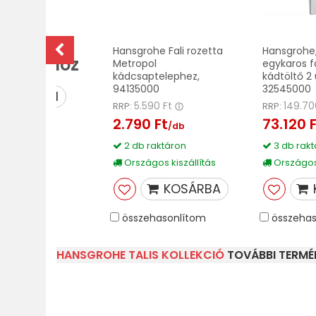
ovább a
Hansgrohe Fali rozetta
Hansgrohe,
lekcióhoz
Metropol
egykaros fa
kádcsaptelephez,
kádtöltő 2 
94135000
32545000
MEGNÉZEM
5.590 Ft
149.70
RRP:
RRP:
2.790 Ft
73.120 
/db
2 db raktáron
3 db rakt
Országos kiszállítás
Országos 
KOSÁRBA
összehasonlítom
összehas
HANSGROHE TALIS KOLLEKCIÓ
TOVÁBBI TERMÉK