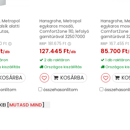
 Metropol
Hansgrohe, Metropol
Hansgrohe, Me
lsík alatti
egykaros mosdó,
egykaros mos
utas,
ComfortZone 110, lefolyó
ComfortZone 1
garnitúrával 32507000
garnitúrával 
0 Ft
181.675 Ft
167.455 F
RRP:
RRP:
Ft
127.445 Ft
85.700 Ft
/db
/db
áron
2 db raktáron
1 db raktáron
kiszállítás
Országos kiszállítás
Országos kisz
KOSÁRBA
KOSÁRBA
KO
onlítom
összehasonlítom
összehasonl
EI [
MUTASD MIND
]