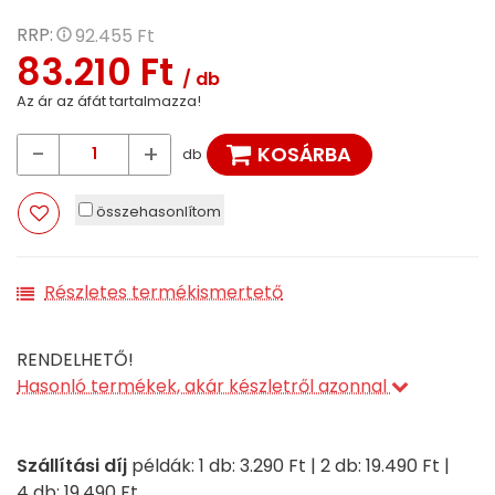
RRP:
92.455 Ft
83.210 Ft
/ db
Az ár az áfát tartalmazza!
-
+
KOSÁRBA
db
összehasonlítom
Részletes termékismertető
RENDELHETŐ!
Hasonló termékek, akár készletről azonnal
Szállítási díj
példák: 1 db: 3.290 Ft | 2 db: 19.490 Ft |
4 db: 19.490 Ft