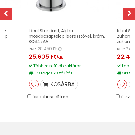
lu+
Ideal Standard, Alpha
Ideal Sta
lep,
mosdócsaptelep leeresztővel, króm,
Zuhanysz
BC647AA
zuhanyc
28.450 Ft
24.
RRP:
RRP:
25.605 Ft
22.40
/db
Több mint 10 db raktáron
1 db ra
Országos kiszállítás
Országo
KOSÁRBA
összehasonlítom
összeh