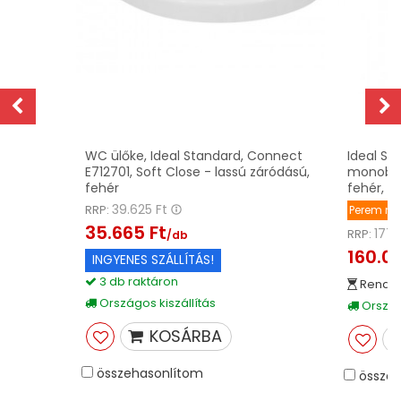
z
WC ülőke, Ideal Standard, Connect
Ideal St
E712701, Soft Close - lassú záródású,
monoblo
fehér
fehér, E
39.625 Ft
RRP:
Perem nél
35.665 Ft
177.
RRP:
/db
160.02
INGYENES SZÁLLÍTÁS!
3 db raktáron
Rendel
Országos kiszállítás
Országo
KOSÁRBA
összehasonlítom
összeh