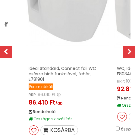
ter
Ideal Standard, Connect fali WC
WC, Idea
csésze bidé funkcióval, fehér,
E803401,
E781901
103.
RRP:
Perem nélküli
92.815
96.010 Ft
RRP:
Rendel
86.410 Ft
/db
Országo
Rendelhető
Országos kiszállítás
összeh
KOSÁRBA