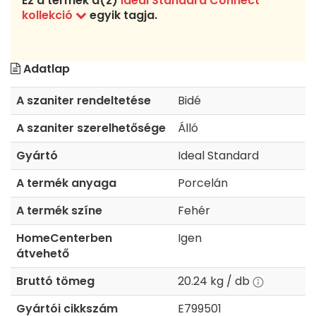
Ez a termék a(z)
Ideal Standard Connect
kollekció
egyik tagja.
Adatlap
A szaniter rendeltetése
Bidé
A szaniter szerelhetősége
Álló
Gyártó
Ideal Standard
A termék anyaga
Porcelán
A termék színe
Fehér
HomeCenterben
Igen
átvehető
Bruttó tömeg
20.24 kg / db
Gyártói cikkszám
E799501