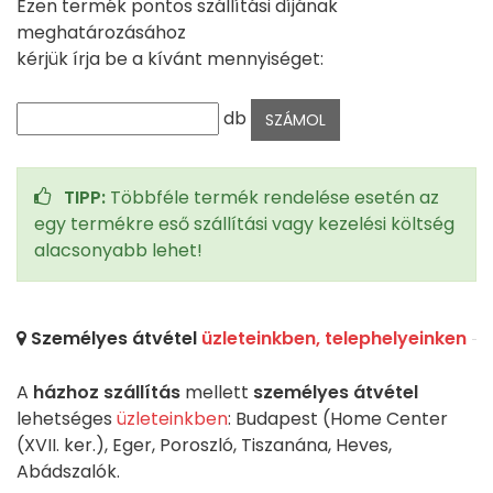
Ezen termék pontos szállítási díjának
meghatározásához
kérjük írja be a kívánt mennyiséget:
db
TIPP:
Többféle termék rendelése esetén az
egy termékre eső szállítási vagy kezelési költség
alacsonyabb lehet!
Személyes átvétel
üzleteinkben, telephelyeinken
A
házhoz szállítás
mellett
személyes átvétel
lehetséges
üzleteinkben
: Budapest (Home Center
(XVII. ker.), Eger, Poroszló, Tiszanána, Heves,
Abádszalók.