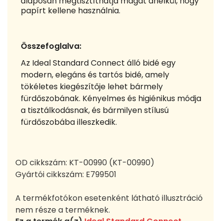
alaposan megtisztíthatja magát anélkül, hogy
papírt kellene használnia.
Összefoglalva:
Az Ideal Standard Connect álló bidé egy
modern, elegáns és tartós bidé, amely
tökéletes kiegészítője lehet bármely
fürdőszobának. Kényelmes és higiénikus módja
a tisztálkodásnak, és bármilyen stílusú
fürdőszobába illeszkedik.
OD cikkszám:
KT-00990 (KT-00990)
Gyártói cikkszám:
E799501
A termékfotókon esetenként látható illusztráció
nem része a terméknek.