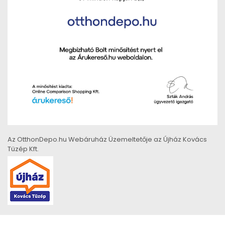
Az OtthonDepo.hu Webáruház Üzemeltetője az Újház Kovács
Tüzép Kft.